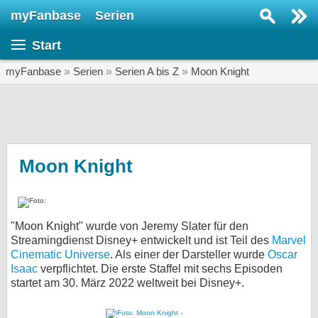
myFanbase
Serien
Serie suchen...
Start
Home
SERIEN
myFanbase
»
Serien
»
Serien A bis Z
»
Moon Knight
Serien
Kolumnen
Interviews
Moon Knight
Veranstaltungen
KULTUR
"Moon Knight" wurde von Jeremy Slater für den
Specials
Streamingdienst Disney+ entwickelt und ist Teil des
Marvel
Cinematic Universe
. Als einer der Darsteller wurde
SERVICE
Oscar
Isaac
verpflichtet. Die erste Staffel mit sechs Episoden
Gewinnspiele
startet am 30. März 2022 weltweit bei Disney+.
Forum