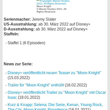
bei X
Moon Knight
© Marvel Studios 2021. All
Rights Reserved.
bei Facebook
Serienmacher:
Jeremy Slater
US-Ausstrahlung:
ab 30. März 2022 auf Disney+
D-Ausstrahlung:
ab 30. März 2022 auf Disney+
Kontakt
Staffeln:
Staffel 1 (6 Episoden)
Nutzungsbedingungen
Datenschutz
News zur Serie:
Cookie-Einstellungen
Disney+ veröffentlicht neuen Teaser zu "Moon Knight"
Impressum
(15.03.2022)
Desktop-Ansicht
Trailer für "Moon Knight" enthüllt
(16.02.2022)
myFanbase
Disney+ veröffentlicht Trailer zu "Moon Knight" mit Oscar
Isaac
(18.01.2022)
Kurz & Knapp: Selena: Die Serie, Kenan, Young Rock,
The Chi, Moon Knight, Providence
(16.01.2021)