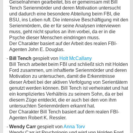
Geiselnahmen gearbeitet, bis er gemeinsam mit Bill
Tench Serienmörder und deren Motivation untersucht
bei X
und dadurch eine besondere Abteilung beim FBI, die
BSU, ins Leben ruft. Die intensive Beschäftigung mit den
bei Facebook
Serienmördern, die er für seine Analysen interviewen
muss, geht nicht spurlos an ihm vorbei, da er in die
Psyche dieser Menschen eindringen muss.
Kontakt
Der Charakter basiert auf der Arbeit des realen FBI-
Agenten John E. Douglas.
Nutzungsbedingungen
Bill Tench
gespielt von
Holt McCallany
Bill Tench arbeitet beim FBI und schließt sich mit Holden
Datenschutz
Ford zusammen, um inhaftierte Serienmörder und deren
Motivation zu untersuchen, damit die Erkenntnisse
Cookie-Einstellungen
dieser Arbeit bei der aktiven Verfolgung von Serientätern
genutzt werden können. Bill Tench ist verheiratet und hat
Impressum
ein kompliziertes Verhältnis zu seinem Sohn, da er bei
diesem Züge entdeckt, die er auch bei den von ihm
Desktop-Ansicht
untersuchten Serienmördern erkannt hat.
myFanbase
Der Charakter Bill Tench basiert auf dem realen FBI-
Agenten Robert K. Ressler.
Wendy Carr
gespielt von
Anna Torv
Wendy Carr ist Psychologin und wird von Holden Ford