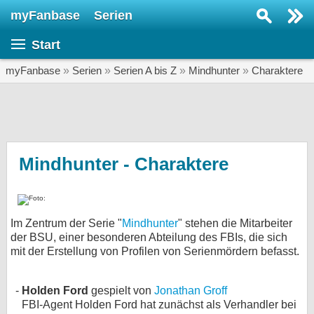
myFanbase
Serien
Serie suchen...
Start
Home
SERIEN
myFanbase
»
Serien
»
Serien A bis Z
»
Mindhunter
»
Charaktere
Serien
Kolumnen
Interviews
Mindhunter - Charaktere
Veranstaltungen
KULTUR
Im Zentrum der Serie "
Mindhunter
" stehen die Mitarbeiter
Specials
der BSU, einer besonderen Abteilung des FBIs, die sich
mit der Erstellung von Profilen von Serienmördern befasst.
SERVICE
Gewinnspiele
Holden Ford
gespielt von
Jonathan Groff
Forum
FBI-Agent Holden Ford hat zunächst als Verhandler bei