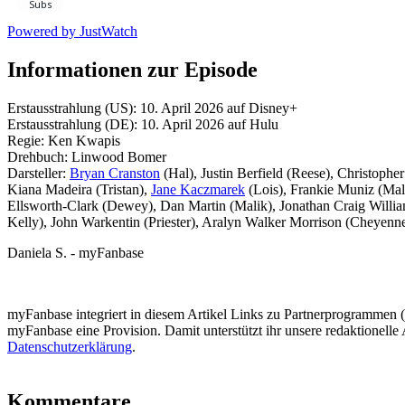
Powered by
JustWatch
Informationen zur Episode
Erstausstrahlung (US): 10. April 2026 auf Disney+
Erstausstrahlung (DE): 10. April 2026 auf Hulu
Regie: Ken Kwapis
Drehbuch: Linwood Bomer
Darsteller:
Bryan Cranston
(Hal), Justin Berfield (Reese), Christoph
Kiana Madeira (Tristan),
Jane Kaczmarek
(Lois), Frankie Muniz (Ma
Ellsworth-Clark (Dewey), Dan Martin (Malik), Jonathan Craig William
Kelly), John Warkentin (Priester), Aralyn Walker Morrison (Cheyenn
Daniela S. - myFanbase
myFanbase integriert in diesem Artikel Links zu Partnerprogrammen
myFanbase eine Provision. Damit unterstützt ihr unsere redaktionelle 
Datenschutzerklärung
.
Kommentare