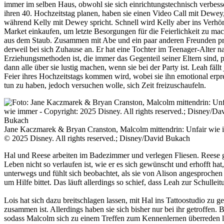
immer im selben Haus, obwohl sie sich einrichtungstechnisch verbes
ihren 40. Hochzeitstag planen, haben sie einen Video Call mit Dewey
während Kelly mit Dewey spricht. Schnell wird Kelly aber ins Verhö
Market einkaufen, um letzte Besorgungen für die Feierlichkeit zu mach
aus dem Staub. Zusammen mit Abe und ein paar anderen Freunden präse
derweil bei sich Zuhause an. Er hat eine Tochter im Teenager-Alter na
Erziehungsmethoden ist, die immer das Gegenteil seiner Eltern sind, 
dann alle über sie lustig machen, wenn sie bei der Party ist. Leah fäl
Feier ihres Hochzeitstags kommen wird, wobei sie ihn emotional erpre
tun zu haben, jedoch versuchen wolle, sich Zeit freizuschaufeln.
Jane Kaczmarek & Bryan Cranston, Malcolm mittendrin: Unfair wie
© 2025 Disney. All rights reserved.; Disney/David Bukach
Hal und Reese arbeiten im Badezimmer und verlegen Fliesen. Reese g
Leben nicht so verlaufen ist, wie er es sich gewünscht und erhofft h
unterwegs und fühlt sich beobachtet, als sie von Alison angesprochen 
um Hilfe bittet. Das läuft allerdings so schief, dass Leah zur Schullei
Lois hat sich dazu breitschlagen lassen, mit Hal ins Tattoostudio zu g
zusammen ist. Allerdings haben sie sich bisher nur bei ihr getroffen. B
sodass Malcolm sich zu einem Treffen zum Kennenlernen überreden läs