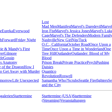
Lost
Mad Men
Manifest
Marvel's Daredevil
Marvel
ie
Eureka
Everwood
Iron Fist
Marvel's Jessica Jones
Marvel's Luk
Cage
Marvel's The Defenders
Modern Famil
shForward
Friday Night
Nashville
New Girl
Nip/Tuck
O.C., California
October Road
Once Upon a
ie & Mandy's First
Time
Once Upon a Time in Wonderland
One
rer
Gilmore
Tree Hill
Outlander
Outlander: Blood of My
fe
Gossip
Blood
's Anatomy
Prison Break
Private Practice
Psych
Pushing
 of the Dragon
How I
Daisies
o Get Away with Murder
Quantico
Revolution
Roswell
omorrow
Life Unexpected
Samantha Who?
Scrubs
Seattle Firefighters
Se
and the City
galerien
Starttermine
Starttermine (USA)
Starttermine
(Streaming)
Veranstaltungen