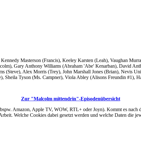
er Kennedy Masterson (Francis), Keeley Karsten (Leah), Vaughan Murra
lcolm), Gary Anthony Williams (Abraham 'Abe' Kenarban), David Anth
s (Steve), Alex Morris (Trey), John Marshall Jones (Brian), Nevis Un
e), Sheila Tyson (Ms. Campner), Viola Abley (Alisons Freundin #1), 
Zur "Malcolm mittendrin"-Episodenübersicht
 (bspw. Amazon, Apple TV, WOW, RTL+ oder Joyn). Kommt es nach dem 
Arbeit. Welche Cookies dabei gesetzt werden und welche Daten die jewei