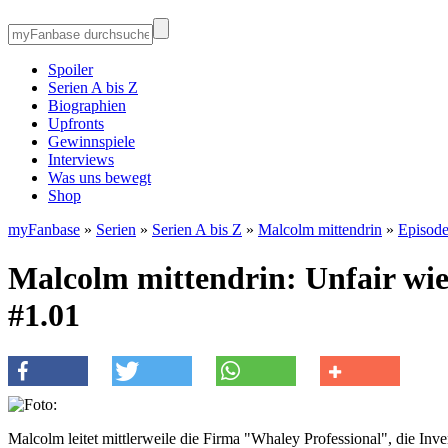
Spoiler
Serien A bis Z
Biographien
Upfronts
Gewinnspiele
Interviews
Was uns bewegt
Shop
myFanbase
»
Serien
»
Serien A bis Z
»
Malcolm mittendrin
»
Episod
Malcolm mittendrin: Unfair wie
#1.01
Malcolm leitet mittlerweile die Firma "Whaley Professional", die Inv