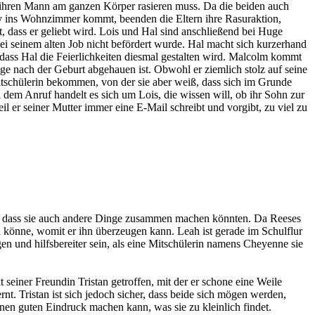
 ihren Mann am ganzen Körper rasieren muss. Da die beiden auch
lly ins Wohnzimmer kommt, beenden die Eltern ihre Rasuraktion,
dass er geliebt wird. Lois und Hal sind anschließend bei Huge
 bei seinem alten Job nicht befördert wurde. Hal macht sich kurzerhand
dass Hal die Feierlichkeiten diesmal gestalten wird. Malcolm kommt
age nach der Geburt abgehauen ist. Obwohl er ziemlich stolz auf seine
Mitschülerin bekommen, von der sie aber weiß, dass sich im Grunde
ei dem Anruf handelt es sich um Lois, die wissen will, ob ihr Sohn zur
l er seiner Mutter immer eine E-Mail schreibt und vorgibt, zu viel zu
ngt, dass sie auch andere Dinge zusammen machen könnten. Da Reeses
en könne, womit er ihn überzeugen kann. Leah ist gerade im Schulflur
en und hilfsbereiter sein, als eine Mitschülerin namens Cheyenne sie
t seiner Freundin Tristan getroffen, mit der er schone eine Weile
rnt. Tristan ist sich jedoch sicher, dass beide sich mögen werden,
nen guten Eindruck machen kann, was sie zu kleinlich findet.