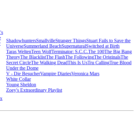
's
e
Shadowhunters
Smallville
Stranger Things
Stuart Fails to Save the
y
Universe
Summerland Beach
Supernatural
Switched at Birth
Taras Welten
Teen Wolf
Terminator: S.C.C.
The 100
The Big Bang
Theory
The Blacklist
The Flash
The Following
The Originals
The
Secret Circle
The Walking Dead
This Is Us
Tru Calling
True Blood
Under the Dome
V - Die Besucher
Vampire Diaries
Veronica Mars
White Collar
Young Sheldon
Zoey's Extraordinary Playlist
x