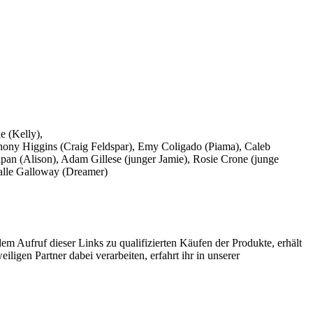
e (Kelly),
ony Higgins (Craig Feldspar), Emy Coligado (Piama), Caleb
ipan (Alison), Adam Gillese (junger Jamie), Rosie Crone (junge
Halle Galloway (Dreamer)
Aufruf dieser Links zu qualifizierten Käufen der Produkte, erhält
ligen Partner dabei verarbeiten, erfahrt ihr in unserer