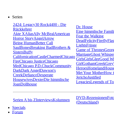
Serien
24
24: Legacy
30 Rock
4400 - Die
Dr. House
Rückkehrer
Eine himmlische Famil
Akte X
Alias
Ally McBeal
American
Fear the Walking
Horror Story
Angel
Arrow
Dead
Felicity
Firefly
Fla
Being Human
Better Call
Lights
Fringe
Saul
Bones
Breaking Bad
Brothers &
Game of Thrones
Georg
Sisters
Buffy
Marriage
Ghost Whispe
Californication
Castle
Charmed
Chicago
Girls
Girls
Glee
Good Wi
Fire
Chicago Justice
Chicago
Girl
Gotham
Greek
Grey
Med
Chicago P.D.
Chuck
Community
Heroes
Homeland
House
Dark
Dark Angel
Dawson's
Met Your Mother
How t
Creek
Defiance
Desperate
Jericho
Justified
Housewives
Dexter
Die himmlische
Legacies
Legends of T
Joan
Dollhouse
DVD-Rezensionen
Foto
Serien A bis Z
Interviews
Kolumnen
(Deutschland)
Specials
Forum