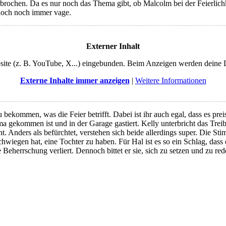
chen. Da es nur noch das Thema gibt, ob Malcolm bei der Feierlichkeit
jedoch noch immer vage.
Externer Inhalt
ebsite (z. B. YouTube, X...) eingebunden. Beim Anzeigen werden deine
Externe Inhalte immer anzeigen
|
Weitere Informationen
 bekommen, was die Feier betrifft. Dabei ist ihr auch egal, dass es preis
 Piama gekommen ist und in der Garage gastiert. Kelly unterbricht das T
. Anders als befürchtet, verstehen sich beide allerdings super. Die Sti
hwiegen hat, eine Tochter zu haben. Für Hal ist es so ein Schlag, da
ie Beherrschung verliert. Dennoch bittet er sie, sich zu setzen und zu 