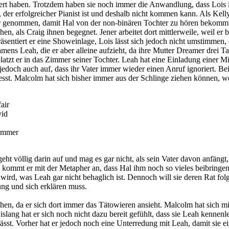
sert haben. Trotzdem haben sie noch immer die Anwandlung, dass Lois
, der erfolgreicher Pianist ist und deshalb nicht kommen kann. Als Ke
r genommen, damit Hal von der non-binären Tochter zu hören bekommt, 
en, als Craig ihnen begegnet. Jener arbeitet dort mittlerweile, weil er
ntiert er eine Showeinlage, Lois lässt sich jedoch nicht umstimmen, 
mens Leah, die er aber alleine aufzieht, da ihre Mutter Dreamer drei T
platzt er in das Zimmer seiner Tochter. Leah hat eine Einladung einer 
lt jedoch auch auf, dass ihr Vater immer wieder einen Anruf ignoriert. B
sst. Malcolm hat sich bisher immer aus der Schlinge ziehen können, wei
 immer
eht völlig darin auf und mag es gar nicht, als sein Vater davon anfä
at, kommt er mit der Metapher an, dass Hal ihm noch so vieles beibring
wird, was Leah gar nicht behaglich ist. Dennoch will sie deren Rat folg
tung und sich erklären muss.
ehen, da er sich dort immer das Tätowieren ansieht. Malcolm hat sich mi
islang hat er sich noch nicht dazu bereit gefühlt, dass sie Leah kennenle
st. Vorher hat er jedoch noch eine Unterredung mit Leah, damit sie ei