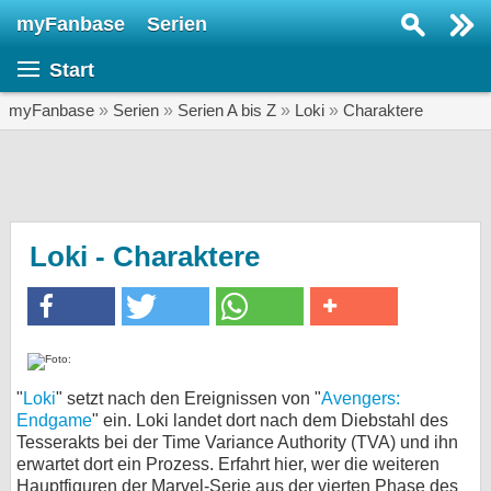
myFanbase
Serien
Serie suchen...
Start
Home
SERIEN
myFanbase
»
Serien
»
Serien A bis Z
»
Loki
»
Charaktere
Serien
Kolumnen
Interviews
Loki - Charaktere
Veranstaltungen
KULTUR
Specials
SERVICE
"
Loki
" setzt nach den Ereignissen von "
Avengers:
Endgame
" ein. Loki landet dort nach dem Diebstahl des
Gewinnspiele
Tesserakts bei der Time Variance Authority (TVA) und ihn
erwartet dort ein Prozess. Erfahrt hier, wer die weiteren
Forum
Hauptfiguren der Marvel-Serie aus der vierten Phase des