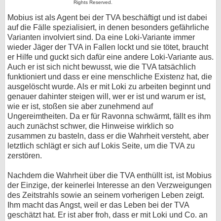
Rights Reserved.
Mobius ist als Agent bei der TVA beschäftigt und ist dabei
auf die Fälle spezialisiert, in denen besonders gefährliche
Varianten involviert sind. Da eine Loki-Variante immer
wieder Jäger der TVA in Fallen lockt und sie tötet, braucht
er Hilfe und guckt sich dafür eine andere Loki-Variante aus.
Auch er ist sich nicht bewusst, wie die TVA tatsächlich
funktioniert und dass er eine menschliche Existenz hat, die
ausgelöscht wurde. Als er mit Loki zu arbeiten beginnt und
genauer dahinter steigen will, wer er ist und warum er ist,
wie er ist, stoßen sie aber zunehmend auf
Ungereimtheiten. Da er für Ravonna schwärmt, fällt es ihm
auch zunächst schwer, die Hinweise wirklich so
zusammen zu basteln, dass er die Wahrheit versteht, aber
letztlich schlägt er sich auf Lokis Seite, um die TVA zu
zerstören.
Nachdem die Wahrheit über die TVA enthüllt ist, ist Mobius
der Einzige, der keinerlei Interesse an den Verzweigungen
des Zeitstrahls sowie an seinem vorherigen Leben zeigt.
Ihm macht das Angst, weil er das Leben bei der TVA
geschätzt hat. Er ist aber froh, dass er mit Loki und Co. an