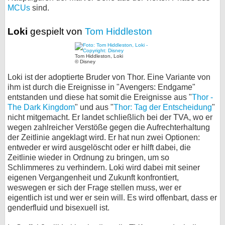
MCUs
sind.
bei X
Loki
gespielt von
Tom Hiddleston
bei Facebook
Tom Hiddleston, Loki
© Disney
Kontakt
Loki ist der adoptierte Bruder von Thor. Eine Variante von
ihm ist durch die Ereignisse in "Avengers: Endgame"
Nutzungsbedingungen
entstanden und diese hat somit die Ereignisse aus "
Thor -
The Dark Kingdom
" und aus "
Thor: Tag der Entscheidung
"
Datenschutz
nicht mitgemacht. Er landet schließlich bei der TVA, wo er
wegen zahlreicher Verstöße gegen die Aufrechterhaltung
Cookie-Einstellungen
der Zeitlinie angeklagt wird. Er hat nun zwei Optionen:
entweder er wird ausgelöscht oder er hilft dabei, die
Impressum
Zeitlinie wieder in Ordnung zu bringen, um so
Schlimmeres zu verhindern. Loki wird dabei mit seiner
Desktop-Ansicht
eigenen Vergangenheit und Zukunft konfrontiert,
myFanbase
weswegen er sich der Frage stellen muss, wer er
eigentlich ist und wer er sein will. Es wird offenbart, dass er
genderfluid und bisexuell ist.