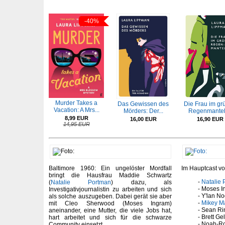
-40%
Murder Takes a
Das Gewissen des
Die Frau im gr
Vacation: A Mrs...
Mörders: Der...
Regenmantel:
8,99 EUR
16,00 EUR
16,90 EUR
14,95 EUR
Baltimore 1960: Ein ungelöster Mordfall
Im Hauptcast vo
bringt die Hausfrau Maddie Schwartz
Natalie 
(
Natalie Portman
) dazu, als
Moses I
Investigativjournalistin zu arbeiten und sich
Y'lan No
als solche auszugeben. Dabei gerät sie aber
Mikey M
mit Cleo Sherwood (Moses Ingram)
Sean Ri
aneinander, eine Mutter, die viele Jobs hat,
Brett G
hart arbeitet und sich für die schwarze
Noah-R
Community einsetzt.