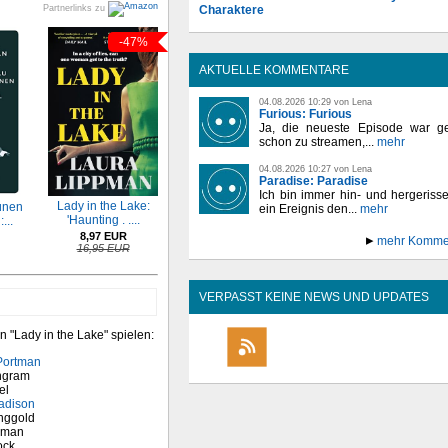
Charaktere
Partnerlinks zu
-47%
AKTUELLE KOMMENTARE
04.08.2026 10:29 von Lena
Furious: Furious
Ja, die neueste Episode war ge
schon zu streamen,...
mehr
04.08.2026 10:27 von Lena
Paradise: Paradise
Ich bin immer hin- und hergeriss
Lady in the Lake:
ünen
ein Ereignis den...
mehr
'Haunting . ....
...
8,97 EUR
mehr Komme
16,95 EUR
VERPASST KEINE NEWS UND UPDATES
n "Lady in the Lake" spielen:
Portman
ngram
el
adison
nggold
elman
ock