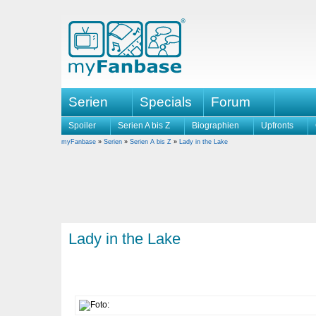
Serien
Specials
Forum
Spoiler
Serien A bis Z
Biographien
Upfronts
myFanbase
»
Serien
»
Serien A bis Z
»
Lady in the Lake
Lady in the Lake