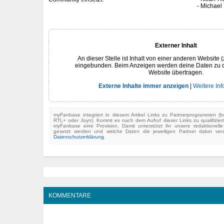
Michael
Externer Inhalt
An dieser Stelle ist Inhalt von einer anderen Website (
eingebunden. Beim Anzeigen werden deine Daten zu 
Website übertragen.
Externe Inhalte immer anzeigen
|
Weitere In
myFanbase integriert in diesem Artikel Links zu Partnerprogrammen 
RTL+ oder Joyn). Kommt es nach dem Aufruf dieser Links zu qualifizier
myFanbase eine Provision. Damit unterstützt ihr unsere redaktionell
gesetzt werden und welche Daten die jeweiligen Partner dabei verar
Datenschutzerklärung
.
KOMMENTARE