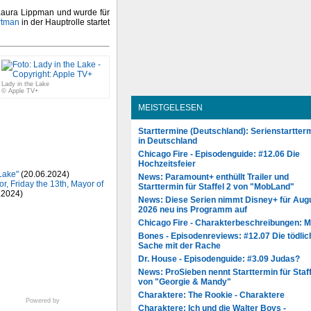
Laura Lippman und wurde für
rtman
in der Hauptrolle startet
Lady in the Lake
© Apple TV+
MEISTGELESEN
Starttermine (Deutschland): Serienstartter
in Deutschland
Chicago Fire - Episodenguide: #12.06 Die
Hochzeitsfeier
 Lake"
(20.06.2024)
News: Paramount+ enthüllt Trailer und
, Friday the 13th, Mayor of
Starttermin für Staffel 2 von "MobLand"
.2024)
News: Diese Serien nimmt Disney+ für Aug
2026 neu ins Programm auf
Chicago Fire - Charakterbeschreibungen: 
Bones - Episodenreviews: #12.07 Die tödlic
Sache mit der Rache
Dr. House - Episodenguide: #3.09 Judas?
News: ProSieben nennt Starttermin für Staff
von "Georgie & Mandy"
Charaktere: The Rookie - Charaktere
Powered by
Charaktere: Ich und die Walter Boys -