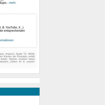
 Epps
... mehr
z. B. YouTube, X...)
der entsprechenden
formationen
(bspw. Amazon, Apple TV, WOW,
ten Käufen der Produkte, erhält
e Arbeit. Welche Cookies dabei
beiten, erfahrt ihr in unserer