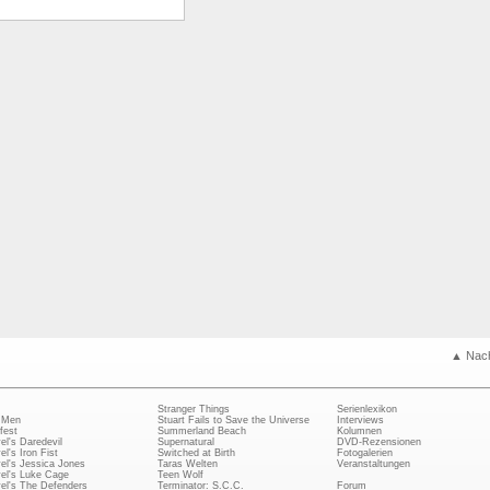
▲ Nac
Stranger Things
Serienlexikon
 Men
Stuart Fails to Save the Universe
Interviews
fest
Summerland Beach
Kolumnen
el's Daredevil
Supernatural
DVD-Rezensionen
el's Iron Fist
Switched at Birth
Fotogalerien
el's Jessica Jones
Taras Welten
Veranstaltungen
el's Luke Cage
Teen Wolf
el's The Defenders
Terminator: S.C.C.
Forum