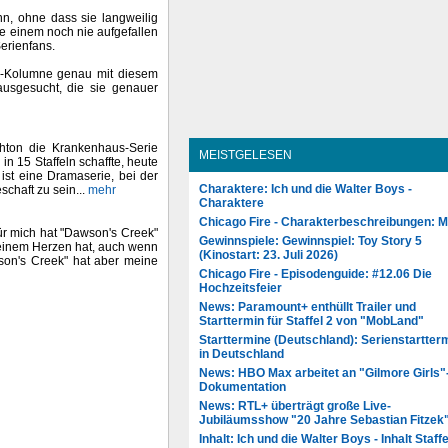
n, ohne dass sie langweilig
e einem noch nie aufgefallen
Serienfans.
"-Kolumne genau mit diesem
usgesucht, die sie genauer
chton die Krankenhaus-Serie
MEISTGELESEN
 15 Staffeln schaffte, heute
st eine Dramaserie, bei der
Charaktere: Ich und die Walter Boys -
schaft zu sein...
mehr
Charaktere
Chicago Fire - Charakterbeschreibungen: 
für mich hat "Dawson's Creek"
Gewinnspiele: Gewinnspiel: Toy Story 5
 meinem Herzen hat, auch wenn
(Kinostart: 23. Juli 2026)
wson's Creek" hat aber meine
Chicago Fire - Episodenguide: #12.06 Die
Hochzeitsfeier
News: Paramount+ enthüllt Trailer und
Starttermin für Staffel 2 von "MobLand"
Starttermine (Deutschland): Serienstartter
in Deutschland
News: HBO Max arbeitet an "Gilmore Girls"
Dokumentation
News: RTL+ überträgt große Live-
Jubiläumsshow "20 Jahre Sebastian Fitzek
Inhalt: Ich und die Walter Boys - Inhalt Staffe