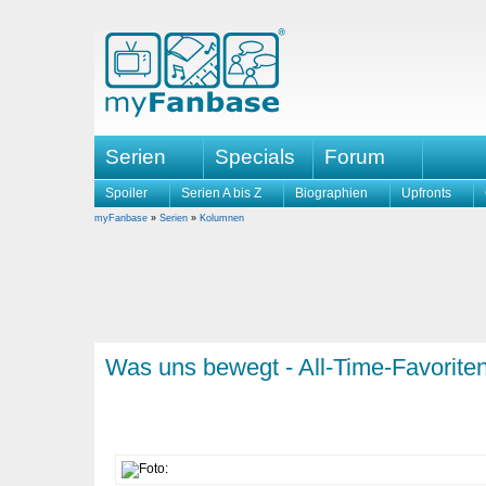
Serien
Specials
Forum
Spoiler
Serien A bis Z
Biographien
Upfronts
myFanbase
»
Serien
»
Kolumnen
Was uns bewegt - All-Time-Favorite