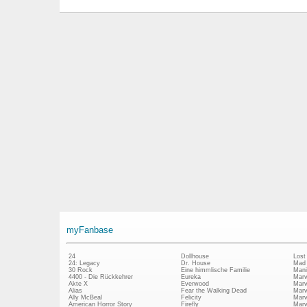
myFanbase
24
Dollhouse
Lost
24: Legacy
Dr. House
Mad
30 Rock
Eine himmlische Familie
Mani
4400 - Die Rückkehrer
Eureka
Marv
Akte X
Everwood
Marv
Alias
Fear the Walking Dead
Marv
Ally McBeal
Felicity
Marv
American Horror Story
Firefly
Marv