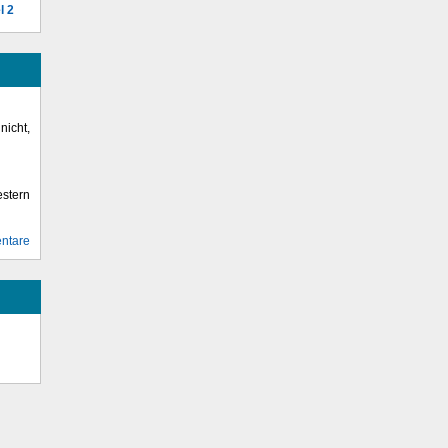
l 2
icht,
stern
ntare