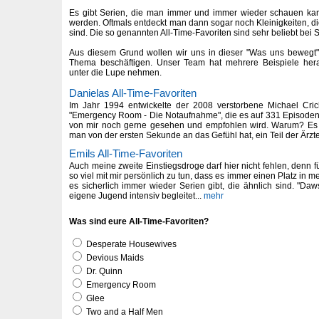
Es gibt Serien, die man immer und immer wieder schauen kan
werden. Oftmals entdeckt man dann sogar noch Kleinigkeiten, di
sind. Die so genannten All-Time-Favoriten sind sehr beliebt bei 
Aus diesem Grund wollen wir uns in dieser "Was uns bewegt
Thema beschäftigen. Unser Team hat mehrere Beispiele hera
unter die Lupe nehmen.
Danielas All-Time-Favoriten
Im Jahr 1994 entwickelte der 2008 verstorbene Michael Cri
"Emergency Room - Die Notaufnahme", die es auf 331 Episoden in
von mir noch gerne gesehen und empfohlen wird. Warum? Es i
man von der ersten Sekunde an das Gefühl hat, ein Teil der Ärzte
Emils All-Time-Favoriten
Auch meine zweite Einstiegsdroge darf hier nicht fehlen, denn 
so viel mit mir persönlich zu tun, dass es immer einen Platz in
es sicherlich immer wieder Serien gibt, die ähnlich sind. "Da
eigene Jugend intensiv begleitet...
mehr
Was sind eure All-Time-Favoriten?
Desperate Housewives
Devious Maids
Dr. Quinn
Emergency Room
Glee
Two and a Half Men