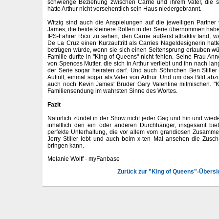
schwierige Beziehung zwischen Carrie und ihrem Vater, die 
hätte Arthur nicht versehentlich sein Haus niedergebrannt.
Witzig sind auch die Anspielungen auf die jeweiligen Partne
James, die beide kleinere Rollen in der Serie übernommen ha
IPS-Fahrer Rico zu sehen, den Carrie äußerst attraktiv fand, 
De La Cruz einen Kurzauftritt als Carries Nageldesignerin hatt
betrügen würde, wenn sie sich einen Seitensprung erlauben wür
Familie durfte in "King of Queens" nicht fehlen. Seine Frau A
von Spences Mutter, die sich in Arthur verliebt und ihn nach
der Serie sogar heiraten darf. Und auch Söhnchen Ben Stille
Auftritt, einmal sogar als Vater von Arthur. Und um das Bild abz
auch noch Kevin James' Bruder Gary Valentine mitmischen. "K
Familiensendung im wahrsten Sinne des Wortes.
Fazit
Natürlich zündet in der Show nicht jeder Gag und hin und wiede
inhaltlich den ein oder anderen Durchhänger, insgesamt bie
perfekte Unterhaltung, die vor allem vom grandiosen Zusamm
Jerry Stiller lebt und auch beim x-ten Mal ansehen die Zu
bringen kann.
Melanie Wolff - myFanbase
Zurück zur "King of Queens"-Übersi