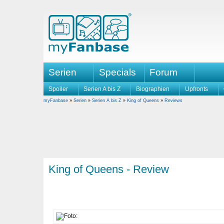
Serien
Specials
Forum
Spoiler
Serien A bis Z
Biographien
Upfronts
myFanbase
»
Serien
»
Serien A bis Z
»
King of Queens
»
Reviews
King of Queens - Review