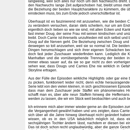
langweilig, weil sich alles nur noch um den Nachwuchs dreht
den Nachwuchs lange Zeit aufgeschoben hat, bleibt umso me
die Beziehung der beiden Hauptcharaktere zu kümmern, die üb
einstecken muss, bis zum Ende jedoch unerschütterbar ist.
Überhaupt ist es faszinierend mit anzusehen, wie die beiden 
zu verändern versuchen, daran stets scheitern, nur um am Ende 
eigentlich doch lieben so wie sie sind, mit allen Ecken und Kante
fast immer Doug, der seine Frau mit seinen kindischen und unü
treibt. Doch Carrie ist ihrerseits unzufrieden mit sich selbst und 
Doug auf die Nerven geht. Die Beziehung zwischen Doug und Car
deswegen so toll anzusehen, weil sie so normal ist. Die beiden
Dingen herumschlagen und sich ihrer eigenen Schwächen bew
doch fast jeder Zuschauer wiederfinden kann. Lediglich die 
Manhattan und die vorrübergehende Trennung der beiden in de
immer etwas sauer auf, da sie so gar nicht zu den vorherige
sehen war, dass Dougs und Carries Ehe nie wirklich in Gefah
Storyline ertragen.
Aus der Fülle der Episoden wirkliche Highlights oder gar eine 
zu picken, funktioniert leider nicht, denn echte herausragende
Serie lebt von den vielen kleinen, in sich geschlossenen Episode
dass man dem Zuschauer jede Staffel ein phänomenales High
schafft man es, über alle neun Staffeln hinweg die Heffernans 
werden zu lassen, die wir ein Stück weit beobachten und auch be
Ich erinnere mich aber immer wieder gerne an die Episoden zurü
die Vergangenheit gewährt haben und uns zeigten, dass Carrie
sich über all die Jahre hinweg überhaupt nicht geändert haben.
wissen, ob es in den USA tatsächlich möglich ist, dass 
sechsjährigen Tochter ändern lässt, nachdem er diesen bei ein
Das ist doch schon recht unglaubwürdig, aber die ganze Geschi