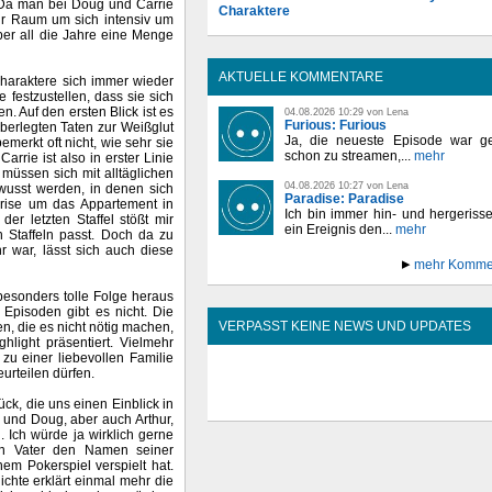
. Da man bei Doug und Carrie
Charaktere
hr Raum um sich intensiv um
er all die Jahre eine Menge
AKTUELLE KOMMENTARE
Charaktere sich immer wieder
festzustellen, dass sie sich
n. Auf den ersten Blick ist es
04.08.2026 10:29 von Lena
Furious: Furious
berlegten Taten zur Weißglut
Ja, die neueste Episode war ge
bemerkt oft nicht, wie sehr sie
schon zu streamen,...
mehr
rie ist also in erster Linie
 müssen sich mit alltäglichen
04.08.2026 10:27 von Lena
usst werden, in denen sich
Paradise: Paradise
Krise um das Appartement in
Ich bin immer hin- und hergeriss
r letzten Staffel stößt mir
ein Ereignis den...
mehr
n Staffeln passt. Doch da zu
r war, lässt sich auch diese
mehr Komme
besonders tolle Folge heraus
 Episoden gibt es nicht. Die
VERPASST KEINE NEWS UND UPDATES
n, die es nicht nötig machen,
light präsentiert. Vielmehr
zu einer liebevollen Familie
urteilen dürfen.
ck, die uns einen Einblick in
 und Doug, aber auch Arthur,
 Ich würde ja wirklich gerne
ein Vater den Namen seiner
em Pokerspiel verspielt hat.
chte erklärt einmal mehr die