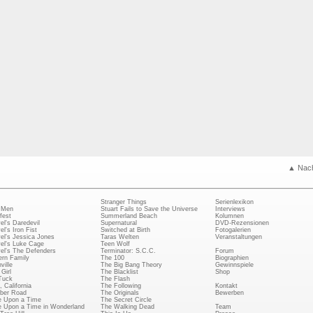
▲ Nac
Stranger Things
Serienlexikon
 Men
Stuart Fails to Save the Universe
Interviews
fest
Summerland Beach
Kolumnen
el's Daredevil
Supernatural
DVD-Rezensionen
el's Iron Fist
Switched at Birth
Fotogalerien
el's Jessica Jones
Taras Welten
Veranstaltungen
el's Luke Cage
Teen Wolf
el's The Defenders
Terminator: S.C.C.
Forum
rn Family
The 100
Biographien
ville
The Big Bang Theory
Gewinnspiele
Girl
The Blacklist
Shop
Tuck
The Flash
, California
The Following
Kontakt
ber Road
The Originals
Bewerben
 Upon a Time
The Secret Circle
 Upon a Time in Wonderland
The Walking Dead
Team