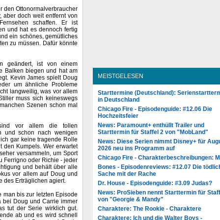
er den Ottonormalverbraucher
 aber doch weit entfernt von
ernsehen schaffen. Er ist
en und hat es dennoch fertig
und ein schönes, gemütliches
hten zu müssen. Dafür könnte
m geändert, ist von einem
die Balken biegen und hat am
MEISTGELESEN
egt. Kevin James spielt Doug
ieder um ähnliche Probleme
cht langweilig, was vor allem
Starttermine (Deutschland): Serienstartter
tiller muss sich keineswegs
in Deutschland
in manchen Szenen schon mal
Chicago Fire - Episodenguide: #12.06 Die
Hochzeitsfeier
News: Paramount+ enthüllt Trailer und
ind vor allem die tollen
Starttermin für Staffel 2 von "MobLand"
gen und schon nach wenigen
ch gar keine tragende Rolle
News: Diese Serien nimmt Disney+ für Aug
it den Kumpels. Wer erwartet
2026 neu ins Programm auf
nseher versammeln, um Sport
Chicago Fire - Charakterbeschreibungen: 
 Ferrigno oder Richie - jeder
Bones - Episodenreviews: #12.07 Die tödlic
htigung und behält über alle
Sache mit der Rache
Fokus vor allem auf Doug und
 des Erträglichen agiert.
Dr. House - Episodenguide: #3.09 Judas?
News: ProSieben nennt Starttermin für Staff
te man bis zur letzten Episode
von "Georgie & Mandy"
ma bei Doug und Carrie immer
 tut der Serie wirklich gut.
Charaktere: The Rookie - Charaktere
hende ab und es wird schnell
Charaktere: Ich und die Walter Boys -