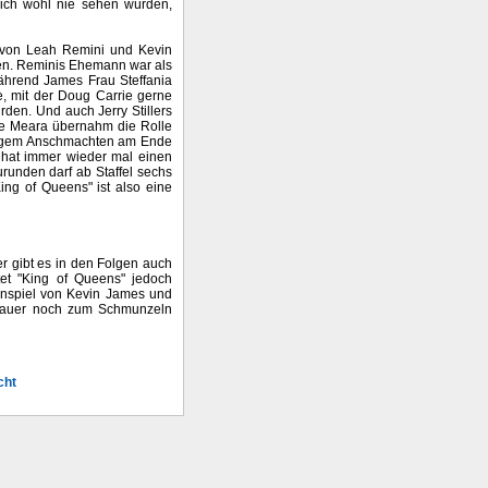
sich wohl nie sehen würden,
r von Leah Remini und Kevin
ben. Reminis Ehemann war als
während James Frau Steffania
e, mit der Doug Carrie gerne
den. Und auch Jerry Stillers
nne Meara übernahm die Rolle
 langem Anschmachten am Ende
r hat immer wieder mal einen
urunden darf ab Staffel sechs
ing of Queens" ist also eine
r gibt es in den Folgen auch
tet "King of Queens" jedoch
enspiel von Kevin James und
schauer noch zum Schmunzeln
cht