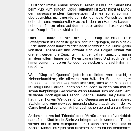
Es ist doch immer wieder schön zu sehen, dass auch Serien üb
beim Publikum zünden. Doug Heffernan ist zwar nicht Al Bundy,
den gutaussehenden Karrieretypen, die es sonst so ins F
übergewichtig, nicht gerade der intelligenteste Mensch auf Erd
gebracht, eine wundervolle Frau zu finden, ein Haus zu bauen 
Leben zu führen, ohne auf den ein oder anderen Luxus verzic
man Doug Heffernan wirklich beneiden.
Über die Jahre hat sich die Figur "Doug Heffernan" kau
Fettnäpfchen ins nächste geschlittert, hat gelogen, dass sich 
Ende dann doch immer wieder noch rechtzeitig die Kurve gekri
konstant liebenswert und obwohl sich die Folgen immer w
drehen, werden die Gesichten in all den Jahren ganz und gar ni
an dem tollen Humor von Kevin James liegt. Und auch Jerry S
hinter seinem jüngeren Kollegen verstecken und stiehlt ihm 
die Show.
Was "King of Queens" jedoch so liebenswert macht, s
Nebencharaktere, die allesamt zum Witz der Serie beitra
Episoden kaum mehr wegzudenken sind, auch wenn sie eigentli
in Dougs und Carries Leben spielen. Aber so ist es nun mal m
schon tiefgründige Gespräche wenn Männer sich vor dem Fer
zu sehen. Doch egal ob Deacon, Spence, Danny, Holly, Kelly, Lou
hat in der fiktiven Welt des King of Queens seine Daseinsberec
Staffeln lang eine gewisse Eigenständigkeit, auch wenn der 
Carrie liegt und vor allem Arthur doch schon ab und an am Rande
Anders als etwa bei "Friends" oder "Verrückt nach dir" verzichte
darauf, ein Kind in die Serie zu bringen, auch wenn das The
wieder mal in den Mittelpunkt der Diskussionen rückt. Und das
Sobald Kinder im Spiel sind rutschen Serien oft ins verniedlic