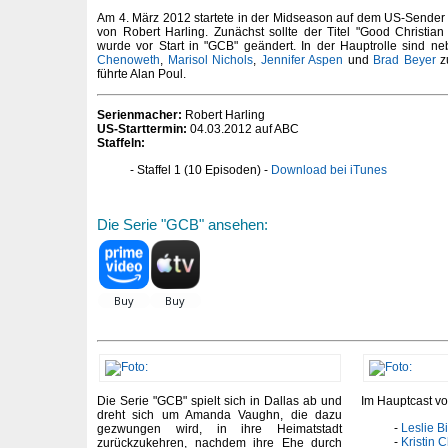
Am 4. März 2012 startete in der Midseason auf dem US-Send
von Robert Harling. Zunächst sollte der Titel "Good Christian
wurde vor Start in "GCB" geändert. In der Hauptrolle sind n
Chenoweth
,
Marisol Nichols
,
Jennifer Aspen
und
Brad Beyer
zu
führte Alan Poul.
Serienmacher:
Robert Harling
US-Starttermin:
04.03.2012 auf ABC
Staffeln:
Staffel 1 (10 Episoden) -
Download bei iTunes
Die Serie "GCB" ansehen:
Die Serie "GCB" spielt sich in Dallas ab und
Im Hauptcast vo
dreht sich um Amanda Vaughn, die dazu
Leslie B
gezwungen wird, in ihre Heimatstadt
Kristin
zurückzukehren, nachdem ihre Ehe durch