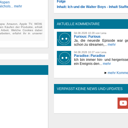
Folge
 Aspen
Nichols
... mehr
Inhalt: Ich und die Walter Boys - Inhalt Staffe
AKTUELLE KOMMENTARE
(bspw. Amazon, Apple TV, WOW,
ten Käufen der Produkte, erhält
e Arbeit. Welche Cookies dabei
beiten, erfahrt ihr in unserer
04.08.2026 10:29 von Lena
Furious: Furious
Ja, die neueste Episode war ge
schon zu streamen,...
mehr
04.08.2026 10:27 von Lena
Paradise: Paradise
Ich bin immer hin- und hergeriss
ein Ereignis den...
mehr
mehr Komme
VERPASST KEINE NEWS UND UPDATES