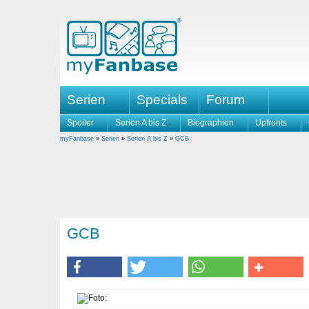
Serien
Specials
Forum
Spoiler
Serien A bis Z
Biographien
Upfronts
myFanbase
»
Serien
»
Serien A bis Z
»
GCB
GCB