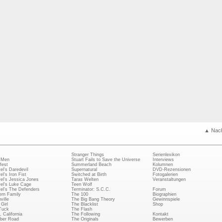
▲ Nac
Stranger Things
Serienlexikon
 Men
Stuart Fails to Save the Universe
Interviews
fest
Summerland Beach
Kolumnen
el's Daredevil
Supernatural
DVD-Rezensionen
el's Iron Fist
Switched at Birth
Fotogalerien
el's Jessica Jones
Taras Welten
Veranstaltungen
el's Luke Cage
Teen Wolf
el's The Defenders
Terminator: S.C.C.
Forum
rn Family
The 100
Biographien
ville
The Big Bang Theory
Gewinnspiele
Girl
The Blacklist
Shop
Tuck
The Flash
, California
The Following
Kontakt
ber Road
The Originals
Bewerben