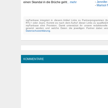
Jennifer
einen Skandal in die Brüche geht
... mehr
Marisol 
myFanbase integriert in diesem Artikel Links zu Partnerprogrammen 
RTL+ oder Joyn). Kommt es nach dem Aufruf dieser Links zu qualifizier
myFanbase eine Provision. Damit unterstützt ihr unsere redaktionell
gesetzt werden und welche Daten die jeweiligen Partner dabei verar
Datenschutzerklärung
.
KOMMENTARE