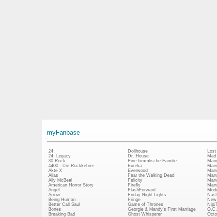
myFanbase
24
Dollhouse
Lost
24: Legacy
Dr. House
Mad
30 Rock
Eine himmlische Familie
Mani
4400 - Die Rückkehrer
Eureka
Marv
Akte X
Everwood
Marv
Alias
Fear the Walking Dead
Marv
Ally McBeal
Felicity
Marv
American Horror Story
Firefly
Marv
Angel
FlashForward
Mode
Arrow
Friday Night Lights
Nash
Being Human
Fringe
New 
Better Call Saul
Game of Thrones
Nip/
Bones
Georgie & Mandy's First Marriage
O.C.
Breaking Bad
Ghost Whisperer
Octo