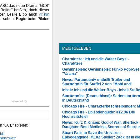
er ABC das neue Drama "GCB"
 Belles" heißen, doch dieser
eben Leslie Bibb auch
Kristin
 sehen. Regie beim Piloten
MEISTGELESEN
Charaktere: Ich und die Walter Boys -
Charaktere
Gewinnspiele: Gewinnspiel: Funko Pop!-Set
"Vaiana"
News: Paramount+ enthüllt Trailer und
Starttermin für Staffel 2 von "MobLand"
Inhalt: Ich und die Walter Boys - Inhalt Staffe
Starttermine (Deutschland): Serienstartter
in Deutschland
Powered by
Chicago Fire - Charakterbeschreibungen: 
Chicago Fire - Episodenguide: #12.06 Die
Hochzeitsfeier
News: Kurz & Knapp: God of War, Sherlock
n "GCB" spielen:
Daughter, Best Medicine, Secrets of Secret
Stuart Fails to Save the Universe -
ibb
Episodenguide: #1.02 Spoiler: Zack ist in di
 Chenoweth