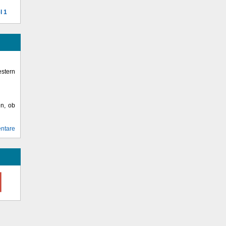
l 1
stern
en, ob
ntare