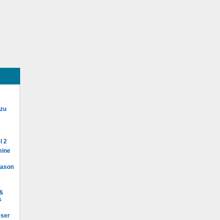
 zu
l 2
mine
Mason
 &
s
eser