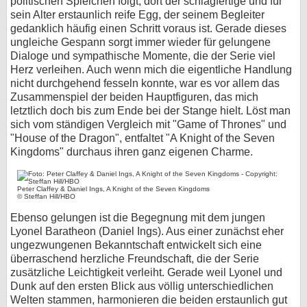
politischen Spielchen folgt, dort der schlagfertige und für
sein Alter erstaunlich reife Egg, der seinem Begleiter
gedanklich häufig einen Schritt voraus ist. Gerade dieses
ungleiche Gespann sorgt immer wieder für gelungene
Dialoge und sympathische Momente, die der Serie viel
Herz verleihen. Auch wenn mich die eigentliche Handlung
nicht durchgehend fesseln konnte, war es vor allem das
Zusammenspiel der beiden Hauptfiguren, das mich
letztlich doch bis zum Ende bei der Stange hielt. Löst man
sich vom ständigen Vergleich mit "Game of Thrones" und
"House of the Dragon", entfaltet "A Knight of the Seven
Kingdoms" durchaus ihren ganz eigenen Charme.
Peter Claffey & Daniel Ings, A Knight of the Seven Kingdoms
© Steffan Hill/HBO
Ebenso gelungen ist die Begegnung mit dem jungen
Lyonel Baratheon (Daniel Ings). Aus einer zunächst eher
ungezwungenen Bekanntschaft entwickelt sich eine
überraschend herzliche Freundschaft, die der Serie
zusätzliche Leichtigkeit verleiht. Gerade weil Lyonel und
Dunk auf den ersten Blick aus völlig unterschiedlichen
Welten stammen, harmonieren die beiden erstaunlich gut