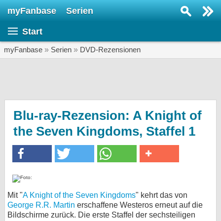
myFanbase
Serien
Serie suchen...
Start
Home
SERIEN
myFanbase
»
Serien
»
DVD-Rezensionen
Serien
Kolumnen
Interviews
Blu-ray-Rezension: A Knight of
the Seven Kingdoms, Staffel 1
Veranstaltungen
KULTUR
Specials
SERVICE
Gewinnspiele
Mit "
A Knight of the Seven Kingdoms
" kehrt das von
George R.R. Martin
erschaffene Westeros erneut auf die
Forum
Bildschirme zurück. Die erste Staffel der sechsteiligen