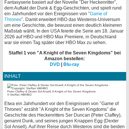
Fantasyserie basiert auf der Novelle "Der Heckenritter",
dem Auftakt der Dunk & Egg-Geschichten, und spielt rund
bei X
ein Jahrhundert vor den Ereignissen von "
Game of
Thrones
". Damit erweitert HBO das Westeros-Universum
bei Facebook
um eine Geschichte, die bewusst einen deutlich kleineren
Maßstab wählt. In den USA feierte die Serie am 18. Januar
2026 auf HBO und HBO Max Premiere, in Deutschland
Kontakt
war sie einen Tag später über HBO Max zu sehen.
Nutzungsbedingungen
Staffel 1 von "A Knight of the Seven Kingdoms" bei
Amazon bestellen:
Datenschutz
DVD
|
Blu-ray
INHALT
Cookie-Einstellungen
Impressum
Peter Claffey & Dexter Sol Ansell, A Knight of the Seven Kingdoms
© Steffan Hill/HBO
Desktop-Ansicht
Etwa ein Jahrhundert vor den Ereignissen von "Game of
myFanbase
Thrones" erzählt "A Knight of the Seven Kingdoms" die
Geschichte des Heckenritters Ser Duncan (Peter Claffey),
genannt Dunk, und seines jungen Knappen Egg (Dexter
Sol Ansell). Auf ihrer Reise durch Westeros sind die beiden