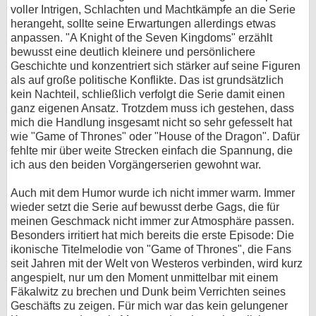
voller Intrigen, Schlachten und Machtkämpfe an die Serie
herangeht, sollte seine Erwartungen allerdings etwas
anpassen. "A Knight of the Seven Kingdoms" erzählt
bewusst eine deutlich kleinere und persönlichere
Geschichte und konzentriert sich stärker auf seine Figuren
als auf große politische Konflikte. Das ist grundsätzlich
kein Nachteil, schließlich verfolgt die Serie damit einen
ganz eigenen Ansatz. Trotzdem muss ich gestehen, dass
mich die Handlung insgesamt nicht so sehr gefesselt hat
wie "Game of Thrones" oder "House of the Dragon". Dafür
fehlte mir über weite Strecken einfach die Spannung, die
ich aus den beiden Vorgängerserien gewohnt war.
Auch mit dem Humor wurde ich nicht immer warm. Immer
wieder setzt die Serie auf bewusst derbe Gags, die für
meinen Geschmack nicht immer zur Atmosphäre passen.
Besonders irritiert hat mich bereits die erste Episode: Die
ikonische Titelmelodie von "Game of Thrones", die Fans
seit Jahren mit der Welt von Westeros verbinden, wird kurz
angespielt, nur um den Moment unmittelbar mit einem
Fäkalwitz zu brechen und Dunk beim Verrichten seines
Geschäfts zu zeigen. Für mich war das kein gelungener