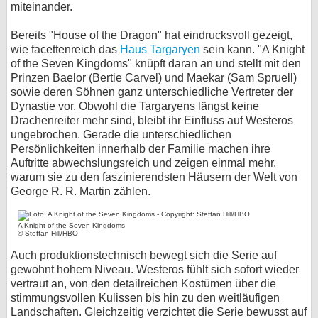
miteinander.
Bereits "House of the Dragon" hat eindrucksvoll gezeigt,
wie facettenreich das
Haus Targaryen
sein kann. "A Knight
of the Seven Kingdoms" knüpft daran an und stellt mit den
Prinzen Baelor (Bertie Carvel) und Maekar (Sam Spruell)
sowie deren Söhnen ganz unterschiedliche Vertreter der
Dynastie vor. Obwohl die Targaryens längst keine
Drachenreiter mehr sind, bleibt ihr Einfluss auf Westeros
ungebrochen. Gerade die unterschiedlichen
Persönlichkeiten innerhalb der Familie machen ihre
Auftritte abwechslungsreich und zeigen einmal mehr,
warum sie zu den faszinierendsten Häusern der Welt von
George R. R. Martin zählen.
A Knight of the Seven Kingdoms
© Steffan Hill/HBO
Auch produktionstechnisch bewegt sich die Serie auf
gewohnt hohem Niveau. Westeros fühlt sich sofort wieder
vertraut an, von den detailreichen Kostümen über die
stimmungsvollen Kulissen bis hin zu den weitläufigen
Landschaften. Gleichzeitig verzichtet die Serie bewusst auf