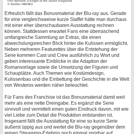
Finn Bennett, A Knight of the Seven Kingdoms
© Steffan Hill/HBO
Erfreulich fällt das Bonusmaterial der Blu-ray aus. Gerade
für eine vergleichsweise kurze Staffel hätte man durchaus
mit einer eher überschaubaren Ausstattung rechnen
können. Stattdessen erwartet Fans eine überraschend
umfangreiche Sammlung an Extras, die einen
abwechslungsreichen Blick hinter die Kulissen ermöglicht.
Neben mehreren Featurettes über die Entstehung der
Serie kommen Cast und Crew ausführlich zu Wort und
geben interessante Einblicke in die Adaption der
Romanvorlage sowie die Umsetzung der Figuren und
Schauplätze. Auch Themen wie Kostümdesign,
Kulissenbau und die Einbettung der Geschichte in die Welt
von Westeros werden näher beleuchtet.
Für Fans des Franchise ist das Bonusmaterial damit weit
mehr als eine nette Dreingabe. Es ergänzt die Serie
sinnvoll und vermittelt einen guten Eindruck davon, mit wie
viel Liebe zum Detail die Produktion entstanden ist.
Insgesamt fällt die Ausstattung für eine so kurze Serie
äußerst üppig aus und wertet die Blu-ray gegenüber dem
reinen Streaming-Erlebnis noch einmal spürbar auf.