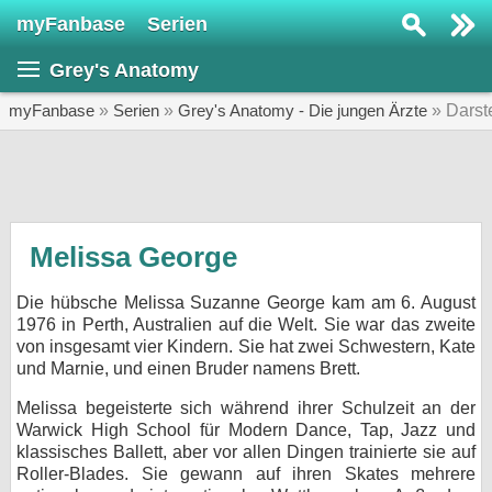
myFanbase
Serien
Serie suchen...
Grey's Anatomy
Home
SERIEN
myFanbase
»
Serien
»
Grey's Anatomy - Die jungen Ärzte
» Darste
Serien
Kolumnen
Interviews
Melissa George
Veranstaltungen
Die hübsche Melissa Suzanne George kam am 6. August
KULTUR
1976 in Perth, Australien auf die Welt. Sie war das zweite
von insgesamt vier Kindern. Sie hat zwei Schwestern, Kate
Specials
und Marnie, und einen Bruder namens Brett.
SERVICE
Melissa begeisterte sich während ihrer Schulzeit an der
Gewinnspiele
Warwick High School für Modern Dance, Tap, Jazz und
klassisches Ballett, aber vor allen Dingen trainierte sie auf
Roller-Blades. Sie gewann auf ihren Skates mehrere
Forum