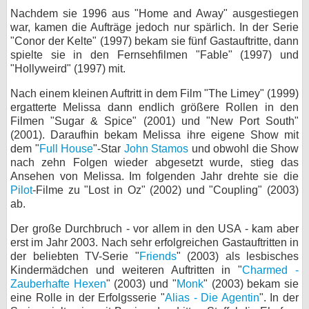
Nachdem sie 1996 aus "Home and Away" ausgestiegen
war, kamen die Aufträge jedoch nur spärlich. In der Serie
"Conor der Kelte" (1997) bekam sie fünf Gastauftritte, dann
spielte sie in den Fernsehfilmen "Fable" (1997) und
"Hollyweird" (1997) mit.
Nach einem kleinen Auftritt in dem Film "The Limey" (1999)
ergatterte Melissa dann endlich größere Rollen in den
Filmen "Sugar & Spice" (2001) und "New Port South"
(2001). Daraufhin bekam Melissa ihre eigene Show mit
dem "
Full House
"-Star
John Stamos
und obwohl die Show
nach zehn Folgen wieder abgesetzt wurde, stieg das
Ansehen von Melissa. Im folgenden Jahr drehte sie die
Pilot
-Filme zu "Lost in Oz" (2002) und "Coupling" (2003)
ab.
Der große Durchbruch - vor allem in den USA - kam aber
erst im Jahr 2003. Nach sehr erfolgreichen Gastauftritten in
der beliebten TV-Serie "
Friends
" (2003) als lesbisches
Kindermädchen und weiteren Auftritten in "
Charmed -
Zauberhafte Hexen
" (2003) und "
Monk
" (2003) bekam sie
eine Rolle in der Erfolgsserie "
Alias - Die Agentin
". In der