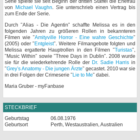
Serie spielte sie seit Beginn der dritten Staffel die Ehefrau
von
Michael Vaughn
. Sie unterschrieb einen Vertrag bis
zum Ende der Serie.
Durch "Alias - Die Agentin" schaffte Melissa es in den
folgenden Jahren zu größeren Rollen in bekannteren
Filmen wie "
Amityville Horror - Eine wahre Geschichte
"
(2005) oder "
Entgleist
". Weitere Filmangebote folgten und
Melissa ergatterte Hauptrollen in den Filmen "
Turistas
",
"Music Within" sowie "Three Days in Dublin". 2008 wurde
sie für die wiederkehrende Rolle der
Dr. Sadie Harris
in
"
Grey's Anatomy - Die jungen Ärzte
" gecastet. 2010 war sie
in drei Folgen der Crimeserie "
Lie to Me
" dabei.
Maria Gruber - myFanbase
STECKBRIEF
Geburtstag
06.08.1976
Geburtsort
Perth, Westaustralien, Australien