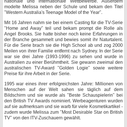
nationale und internationale Wettbewerbe. Außerdem
modelte Melissa neben der Schule und bekam den Titel
bei X
"Western Australia's Teenage Model of the Year".
bei Facebook
Mit 16 Jahren nahm sie bei einem Casting für die TV-Serie
"Home and Away" teil und bekam prompt die Rolle als
Angel Brooks. Sie hatte bisher noch keine Erfahrungen in
Kontakt
der Branche gesammelt und bewies somit ihr Naturtalent.
Für die Serie brach sie die High School ab und zog 2000
Nutzungsbedingungen
Meilen von ihrer Familie entfernt nach Sydney. In der Serie
war sie drei Jahre (1993-1996) zu sehen und wurde in
Australien zu einer Berühmtheit. Sie gewann zweimal den
Datenschutz
australischen TV-Award "Golden Logie" sowie weitere
Preise für ihre Arbeit in der Serie.
Cookie-Einstellungen
1995 war eines ihrer erfolgreichsten Jahre: Millionen von
Impressum
Menschen auf der Welt sahen sie täglich auf dem
Bildschirm und sie wurde als "Beste Schauspielerin" bei
Desktop-Ansicht
den British TV Awards nominiert. Werbeagenturen wurden
myFanbase
auf sie aufmerksam und sie warb für viele Kosmetikartikel -
zudem wurde Melissa zum "Most Desirable Star on British
TV" von den ITV-Zuschauern gewählt.