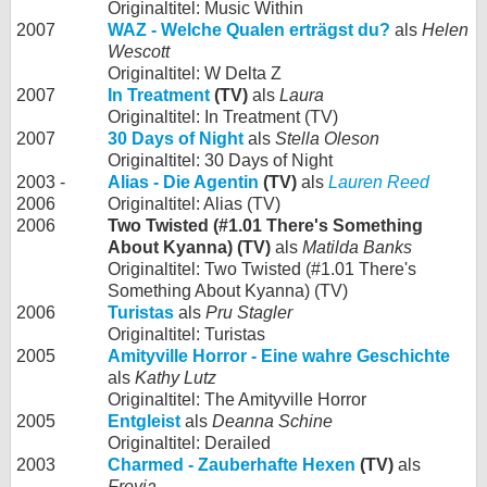
Originaltitel: Music Within
2007
WAZ - Welche Qualen erträgst du?
als
Helen
Wescott
Originaltitel: W Delta Z
2007
In Treatment
(TV)
als
Laura
Originaltitel: In Treatment (TV)
2007
30 Days of Night
als
Stella Oleson
Originaltitel: 30 Days of Night
2003 -
Alias - Die Agentin
(TV)
als
Lauren Reed
2006
Originaltitel: Alias (TV)
2006
Two Twisted (#1.01 There's Something
About Kyanna) (TV)
als
Matilda Banks
Originaltitel: Two Twisted (#1.01 There's
Something About Kyanna) (TV)
2006
Turistas
als
Pru Stagler
Originaltitel: Turistas
2005
Amityville Horror - Eine wahre Geschichte
als
Kathy Lutz
Originaltitel: The Amityville Horror
2005
Entgleist
als
Deanna Schine
Originaltitel: Derailed
2003
Charmed - Zauberhafte Hexen
(TV)
als
Freyja