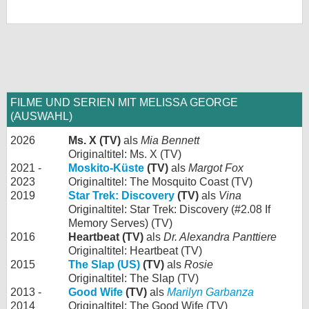
FILME UND SERIEN MIT MELISSA GEORGE
(AUSWAHL)
2026
Ms. X (TV)
als
Mia Bennett
Originaltitel: Ms. X (TV)
2021 -
Moskito-Küste
(TV)
als
Margot Fox
2023
Originaltitel: The Mosquito Coast (TV)
2019
Star Trek: Discovery
(TV)
als
Vina
Originaltitel: Star Trek: Discovery (#2.08 If
Memory Serves) (TV)
2016
Heartbeat (TV)
als
Dr. Alexandra Panttiere
Originaltitel: Heartbeat (TV)
2015
The Slap (US)
(TV)
als
Rosie
Originaltitel: The Slap (TV)
2013 -
Good Wife
(TV)
als
Marilyn Garbanza
2014
Originaltitel: The Good Wife (TV)