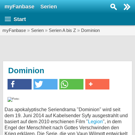
myFanbase
Serien
Serie suchen...
Start
Home
SERIEN
myFanbase
»
Serien
»
Serien A bis Z
»
Dominion
Serien
Kolumnen
Interviews
Dominion
Veranstaltungen
KULTUR
Specials
SERVICE
Das apokalyptische Seriendrama "Dominion" wird seit
dem 19. Juni 2014 auf Kabelsender Syfy ausgestrahlt und
Gewinnspiele
basiert auf dem 2010 erschienen Film "
Legion
", in dem
Engel der Menschheit nach Gottes Verschwinden den
Forum
Krieg erklären. Die Serie, die von Vaun Wilmott entwickelt