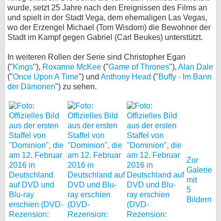
wurde, setzt 25 Jahre nach den Ereignissen des Films an
bei X
und spielt in der Stadt Vega, dem ehemaligen Las Vegas,
wo der Erzengel Michael (Tom Wisdom) die Bewohner der
bei Facebook
Stadt im Kampf gegen Gabriel (Carl Beukes) unterstützt.
In weiteren Rollen der Serie sind Christopher Egan
("
Kings
"),
Roxanne McKee
Kontakt
("
Game of Thrones
"),
Alan Dale
("
Once Upon A Time
") und
Anthony Head
("
Buffy - Im Bann
der Dämonen
") zu sehen.
Nutzungsbedingungen
Datenschutz
Cookie-Einstellungen
Impressum
Zur
Desktop-Ansicht
Galerie
mit
myFanbase
5
Bildern