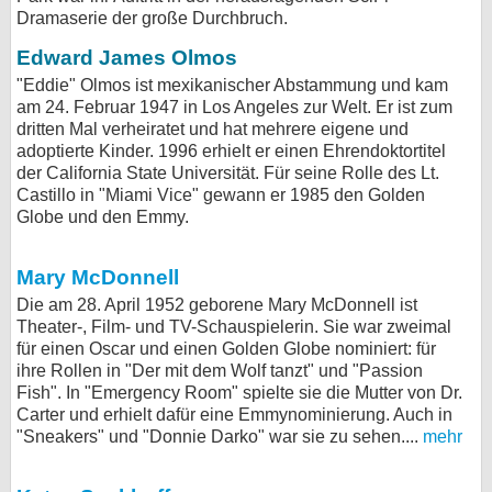
Dramaserie der große Durchbruch.
bei X
Edward James Olmos
bei Facebook
"Eddie" Olmos ist mexikanischer Abstammung und kam
am 24. Februar 1947 in Los Angeles zur Welt. Er ist zum
dritten Mal verheiratet und hat mehrere eigene und
Kontakt
adoptierte Kinder. 1996 erhielt er einen Ehrendoktortitel
der California State Universität. Für seine Rolle des Lt.
Castillo in "Miami Vice" gewann er 1985 den Golden
Nutzungsbedingungen
Globe und den Emmy.
Datenschutz
Mary McDonnell
Cookie-Einstellungen
Die am 28. April 1952 geborene Mary McDonnell ist
Theater-, Film- und TV-Schauspielerin. Sie war zweimal
Impressum
für einen Oscar und einen Golden Globe nominiert: für
ihre Rollen in "Der mit dem Wolf tanzt" und "Passion
Desktop-Ansicht
Fish". In "Emergency Room" spielte sie die Mutter von Dr.
myFanbase
Carter und erhielt dafür eine Emmynominierung. Auch in
"Sneakers" und "Donnie Darko" war sie zu sehen....
mehr