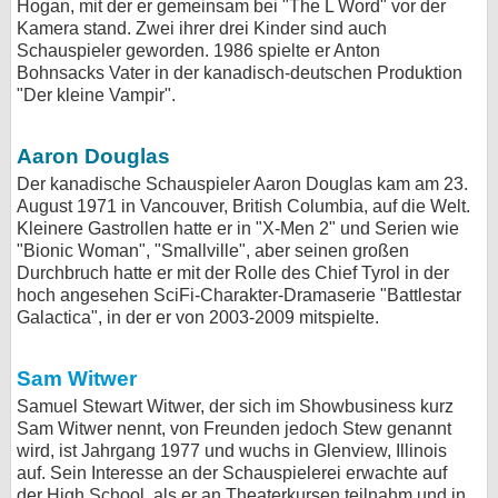
Hogan, mit der er gemeinsam bei "The L Word" vor der
Kamera stand. Zwei ihrer drei Kinder sind auch
Schauspieler geworden. 1986 spielte er Anton
Bohnsacks Vater in der kanadisch-deutschen Produktion
"Der kleine Vampir".
Aaron Douglas
Der kanadische Schauspieler Aaron Douglas kam am 23.
August 1971 in Vancouver, British Columbia, auf die Welt.
Kleinere Gastrollen hatte er in "X-Men 2" und Serien wie
"Bionic Woman", "Smallville", aber seinen großen
Durchbruch hatte er mit der Rolle des Chief Tyrol in der
hoch angesehen SciFi-Charakter-Dramaserie "Battlestar
Galactica", in der er von 2003-2009 mitspielte.
Sam Witwer
Samuel Stewart Witwer, der sich im Showbusiness kurz
Sam Witwer nennt, von Freunden jedoch Stew genannt
wird, ist Jahrgang 1977 und wuchs in Glenview, Illinois
auf. Sein Interesse an der Schauspielerei erwachte auf
der High School, als er an Theaterkursen teilnahm und in