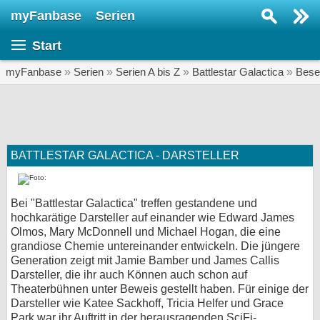
myFanbase
Serien
Serie suchen...
Start
Home
SERIEN
myFanbase
»
Serien
»
Serien A bis Z
»
Battlestar Galactica
»
Bese
Serien
Kolumnen
Interviews
BATTLESTAR GALACTICA - DARSTELLER
Veranstaltungen
Bei "Battlestar Galactica" treffen gestandene und
KULTUR
hochkarätige Darsteller auf einander wie Edward James
Olmos, Mary McDonnell und Michael Hogan, die eine
Specials
grandiose Chemie untereinander entwickeln. Die jüngere
SERVICE
Generation zeigt mit Jamie Bamber und James Callis
Darsteller, die ihr auch Können auch schon auf
Gewinnspiele
Theaterbühnen unter Beweis gestellt haben. Für einige der
Darsteller wie Katee Sackhoff, Tricia Helfer und Grace
Forum
Park war ihr Auftritt in der herausragenden SciFi-