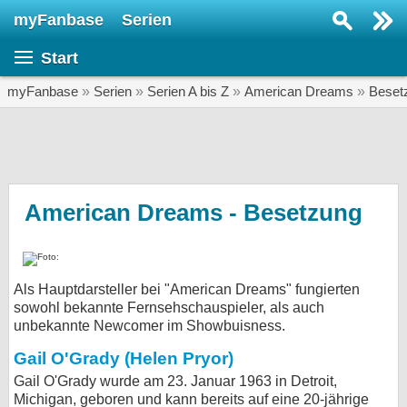
myFanbase
Serien
Serie suchen...
Start
Home
SERIEN
myFanbase
»
Serien
»
Serien A bis Z
»
American Dreams
»
Beset
Serien
Kolumnen
Interviews
American Dreams - Besetzung
Veranstaltungen
KULTUR
Als Hauptdarsteller bei "American Dreams" fungierten
Specials
sowohl bekannte Fernsehschauspieler, als auch
unbekannte Newcomer im Showbuisness.
SERVICE
Gewinnspiele
Gail O'Grady (Helen Pryor)
Gail O'Grady wurde am 23. Januar 1963 in Detroit,
Forum
Michigan, geboren und kann bereits auf eine 20-jährige