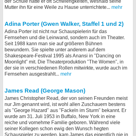
der Schule hatte er oft Schwierigkeiten, weshalb seine
Mutter ihn für eine Weile zu Hause unterrichtete...
mehr
Adina Porter (Gwen Walker, Staffel 1 und 2)
Adina Porter ist nicht nur Schauspielerin für das
Fernsehen und die Leinwand, sondern auch im Theater.
Seit 1988 kann man sie auf größeren Bühnen
bewundern. Sie spielte unter anderem auf dem
Shakespeare-Festival 1995 als Anansi in "Dancing on
Moonlight" mit. Die Theaterproduktion "The Women", in
der sie in verschiedenen Rollen mitwirkte, wurde auch im
Fernsehen ausgestrahlt...
mehr
James Read (George Mason)
James Christopher Read, der von seinen Freunden meist
nur Jim genannt wird, ist wohl allen Zuschauern bestens
als "George Hazard" aus "Fackeln im Sturm" bekannt. Er
wurde am 31. Juli 1953 in Buffalo, New York in eine
reiche und vornehme Familie geboren. Während viele
seiner Kollegen schon ewig den Wunsch hegten
Schauspieler zu werden, kam James das eigentlich nie in