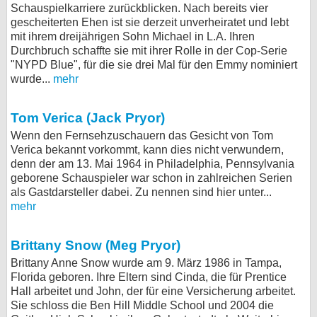
Schauspielkarriere zurückblicken. Nach bereits vier
bei X
gescheiterten Ehen ist sie derzeit unverheiratet und lebt
mit ihrem dreijährigen Sohn Michael in L.A. Ihren
bei Facebook
Durchbruch schaffte sie mit ihrer Rolle in der Cop-Serie
"NYPD Blue", für die sie drei Mal für den Emmy nominiert
wurde...
mehr
Kontakt
Tom Verica (Jack Pryor)
Nutzungsbedingungen
Wenn den Fernsehzuschauern das Gesicht von Tom
Verica bekannt vorkommt, kann dies nicht verwundern,
Datenschutz
denn der am 13. Mai 1964 in Philadelphia, Pennsylvania
geborene Schauspieler war schon in zahlreichen Serien
Cookie-Einstellungen
als Gastdarsteller dabei. Zu nennen sind hier unter...
mehr
Impressum
Desktop-Ansicht
Brittany Snow (Meg Pryor)
myFanbase
Brittany Anne Snow wurde am 9. März 1986 in Tampa,
Florida geboren. Ihre Eltern sind Cinda, die für Prentice
Hall arbeitet und John, der für eine Versicherung arbeitet.
Sie schloss die Ben Hill Middle School und 2004 die