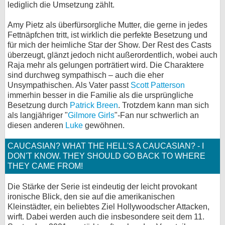
lediglich die Umsetzung zählt.
Amy Pietz als überfürsorgliche Mutter, die gerne in jedes
Fettnäpfchen tritt, ist wirklich die perfekte Besetzung und
für mich der heimliche Star der Show. Der Rest des Casts
überzeugt, glänzt jedoch nicht außerordentlich, wobei auch
Raja mehr als gelungen porträtiert wird. Die Charaktere
sind durchweg sympathisch – auch die eher
Unsympathischen. Als Vater passt
Scott Patterson
immerhin besser in die Familie als die ursprüngliche
Besetzung durch
Patrick Breen
. Trotzdem kann man sich
als langjähriger "
Gilmore Girls
"-Fan nur schwerlich an
diesen anderen
Luke
gewöhnen.
CAUCASIAN? WHAT THE HELL'S A CAUCASIAN? - I
DON'T KNOW. THEY SHOULD GO BACK TO WHERE
THEY CAME FROM!
Die Stärke der Serie ist eindeutig der leicht provokant
ironische Blick, den sie auf die amerikanischen
Kleinstädter, ein beliebtes Ziel Hollywoodscher Attacken,
wirft. Dabei werden auch die insbesondere seit dem 11.