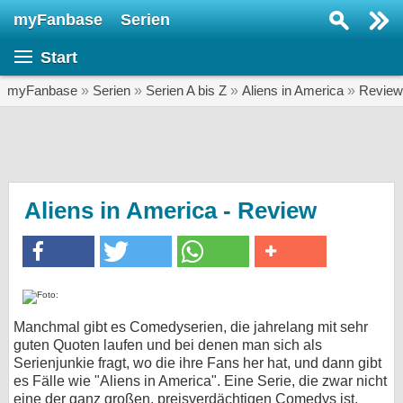
myFanbase
Serien
Serie suchen...
Start
Home
SERIEN
myFanbase
»
Serien
»
Serien A bis Z
»
Aliens in America
»
Review
Serien
Kolumnen
Interviews
Aliens in America - Review
Veranstaltungen
KULTUR
Specials
SERVICE
Manchmal gibt es Comedyserien, die jahrelang mit sehr
guten Quoten laufen und bei denen man sich als
Gewinnspiele
Serienjunkie fragt, wo die ihre Fans her hat, und dann gibt
es Fälle wie "Aliens in America". Eine Serie, die zwar nicht
Forum
eine der ganz großen, preisverdächtigen Comedys ist,