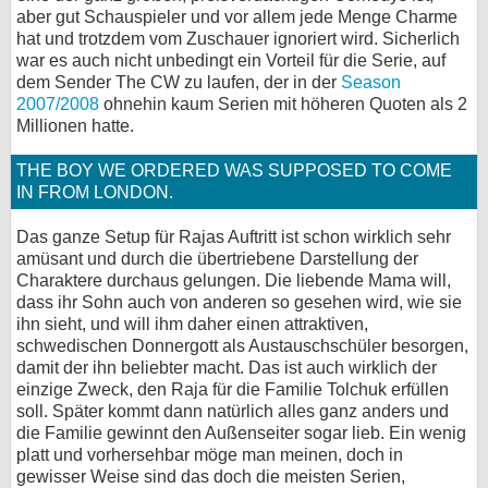
aber gut Schauspieler und vor allem jede Menge Charme
bei X
hat und trotzdem vom Zuschauer ignoriert wird. Sicherlich
war es auch nicht unbedingt ein Vorteil für die Serie, auf
bei Facebook
dem Sender The CW zu laufen, der in der
Season
2007/2008
ohnehin kaum Serien mit höheren Quoten als 2
Millionen hatte.
Kontakt
THE BOY WE ORDERED WAS SUPPOSED TO COME
IN FROM LONDON.
Nutzungsbedingungen
Das ganze Setup für Rajas Auftritt ist schon wirklich sehr
Datenschutz
amüsant und durch die übertriebene Darstellung der
Charaktere durchaus gelungen. Die liebende Mama will,
Cookie-Einstellungen
dass ihr Sohn auch von anderen so gesehen wird, wie sie
ihn sieht, und will ihm daher einen attraktiven,
Impressum
schwedischen Donnergott als Austauschschüler besorgen,
damit der ihn beliebter macht. Das ist auch wirklich der
Desktop-Ansicht
einzige Zweck, den Raja für die Familie Tolchuk erfüllen
myFanbase
soll. Später kommt dann natürlich alles ganz anders und
die Familie gewinnt den Außenseiter sogar lieb. Ein wenig
platt und vorhersehbar möge man meinen, doch in
gewisser Weise sind das doch die meisten Serien,