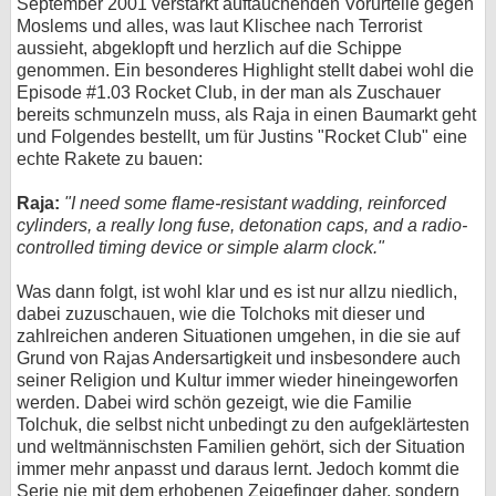
September 2001 verstärkt auftauchenden Vorurteile gegen
Moslems und alles, was laut Klischee nach Terrorist
aussieht, abgeklopft und herzlich auf die Schippe
genommen. Ein besonderes Highlight stellt dabei wohl die
Episode #1.03 Rocket Club, in der man als Zuschauer
bereits schmunzeln muss, als Raja in einen Baumarkt geht
und Folgendes bestellt, um für Justins "Rocket Club" eine
echte Rakete zu bauen:
Raja:
"I need some flame-resistant wadding, reinforced
cylinders, a really long fuse, detonation caps, and a radio-
controlled timing device or simple alarm clock."
Was dann folgt, ist wohl klar und es ist nur allzu niedlich,
dabei zuzuschauen, wie die Tolchoks mit dieser und
zahlreichen anderen Situationen umgehen, in die sie auf
Grund von Rajas Andersartigkeit und insbesondere auch
seiner Religion und Kultur immer wieder hineingeworfen
werden. Dabei wird schön gezeigt, wie die Familie
Tolchuk, die selbst nicht unbedingt zu den aufgeklärtesten
und weltmännischsten Familien gehört, sich der Situation
immer mehr anpasst und daraus lernt. Jedoch kommt die
Serie nie mit dem erhobenen Zeigefinger daher, sondern