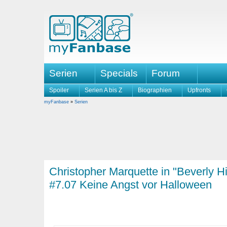
Serien
Specials
Forum
Spoiler
Serien A bis Z
Biographien
Upfronts
myFanbase
»
Serien
Christopher Marquette in "Beverly Hi
#7.07 Keine Angst vor Halloween