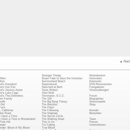
▲ Nac
Stranger Things
Serienlexikon
 Men
Stuart Fails to Save the Universe
Interviews
fest
Summerland Beach
Kolumnen
el's Daredevil
Supernatural
DVD-Rezensionen
el's Iron Fist
Switched at Birth
Fotogalerien
el's Jessica Jones
Taras Welten
Veranstaltungen
el's Luke Cage
Teen Wolf
el's The Defenders
Terminator: S.C.C.
Forum
rn Family
The 100
Biographien
ville
The Big Bang Theory
Gewinnspiele
Girl
The Blacklist
Shop
Tuck
The Flash
, California
The Following
Kontakt
ber Road
The Originals
Bewerben
 Upon a Time
The Secret Circle
 Upon a Time in Wonderland
The Walking Dead
Team
Tree Hill
This Is Us
Presse
ander
Tru Calling
Unternehmen
ander: Blood of My Blood
True Blood