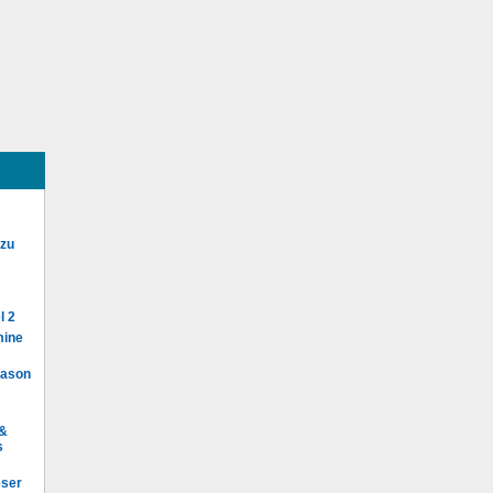
 zu
l 2
mine
Mason
 &
s
eser