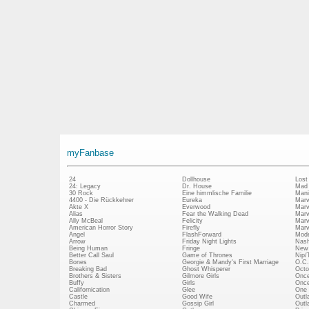
myFanbase
24
Dollhouse
Lost
24: Legacy
Dr. House
Mad
30 Rock
Eine himmlische Familie
Mani
4400 - Die Rückkehrer
Eureka
Marv
Akte X
Everwood
Marv
Alias
Fear the Walking Dead
Marv
Ally McBeal
Felicity
Marv
American Horror Story
Firefly
Marv
Angel
FlashForward
Mode
Arrow
Friday Night Lights
Nash
Being Human
Fringe
New 
Better Call Saul
Game of Thrones
Nip/
Bones
Georgie & Mandy's First Marriage
O.C.
Breaking Bad
Ghost Whisperer
Octo
Brothers & Sisters
Gilmore Girls
Once
Buffy
Girls
Once
Californication
Glee
One 
Castle
Good Wife
Outl
Charmed
Gossip Girl
Outl