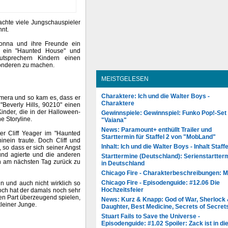
machte viele Jungschauspieler
nt.
onna und ihre Freunde ein
en ein "Haunted House" und
utsprechern Kindern einen
onderen zu machen.
MEISTGELESEN
Charaktere: Ich und die Walter Boys -
mera und so kam es, dass er
Charaktere
"Beverly Hills, 90210" einen
 Kinder, die in der Halloween-
Gewinnspiele: Gewinnspiel: Funko Pop!-Set
e Storyline.
"Vaiana"
News: Paramount+ enthüllt Trailer und
r Cliff Yeager im "Haunted
Starttermin für Staffel 2 von "MobLand"
inein traute. Doch Cliff und
Inhalt: Ich und die Walter Boys - Inhalt Staffe
so dass er sich seiner Angst
rund agierte und die anderen
Starttermine (Deutschland): Serienstartter
hn am nächsten Tag zurück zu
in Deutschland
Chicago Fire - Charakterbeschreibungen: 
Chicago Fire - Episodenguide: #12.06 Die
n und auch nicht wirklich so
Hochzeitsfeier
och hat der damals noch sehr
en Part überzeugend spielen,
News: Kurz & Knapp: God of War, Sherlock
kleiner Junge.
Daughter, Best Medicine, Secrets of Secret
Stuart Fails to Save the Universe -
Episodenguide: #1.02 Spoiler: Zack ist in di