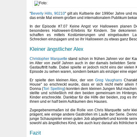
"
Beverly Hills, 90210
" gilt als Kultserie der 1990er Jahre und 
das erste Mal einem großen und internationalem Publikum bekan
In der Episode #7.07 Keine Angst vor Halloween planen D
besonderes Halloween-Erlebnis für Kindern. Sie dekorier
schaffen es mittels Kostümierungen und eingebauten La
Schrecken einzujagen und so ihr Halloween zu etwas ganz Bes
Kleiner ängstlicher Alex
Christopher Marquette
stand schon in frühen Jahren vor der Ka
im Alter von zwölf Jahren auch in der damals beliebten Serie 
Gastauftritt hatte. Dabei spielte er jedoch nicht eins der vielen
Episode zu sehen waren, sondern bekam als einziger eine eigen
Er spielte den kleinen Alex, der von
Greg Vaughans
Charakte
House" so erschreckt wurde, dass er sich nicht mehr allein h
Donna (
Tori Spelling
) konnten dem kleinen Jungen Mut machen, 
stellte und schließlich mit den beiden gemeinsam im Hinterg
Kinder erschreckte. Dankbar für die Hilfe der beiden, zog es i
ihnen und er half beim Aufräumen des Hauses.
Zugegebenermaßen ist die Rolle von Chris Marquette sehr klei
prägent, wie einige andere Gastrollen im Laufe der Serie. Denn
junge Schauspieler einen guten Job abgeliefert und konnte sein
sowohl als ängstliches Kind, wie auch kurz darauf als fröhlicher 
Fazit