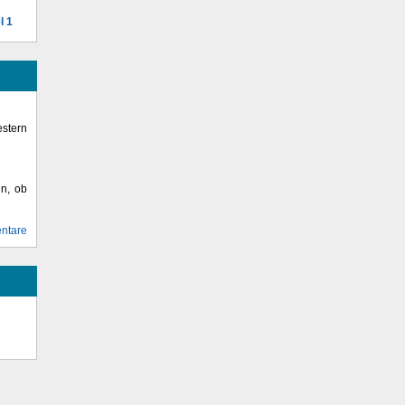
l 1
stern
en, ob
ntare