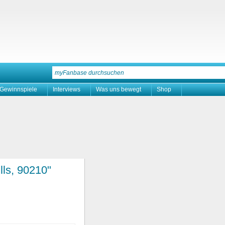
Gewinnspiele
Interviews
Was uns bewegt
Shop
lls, 90210"