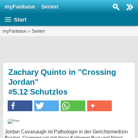
myFanbase
Serien
Serie suchen...
Start
Home
SERIEN
myFanbase
»
Serien
Serien
Kolumnen
Interviews
Zachary Quinto in "Crossing
Jordan"
Veranstaltungen
#5.12 Schutzlos
KULTUR
Specials
SERVICE
Gewinnspiele
Jordan Cavanaugh ist Pathologin in der Gerichtsmedizin
Forum
Boston. Gemeinsam mit ihren Kollegen Bug und Nigel,