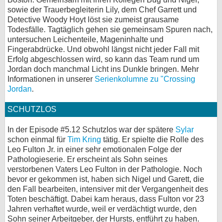
sowie der Trauerbegleiterin Lily, dem Chef Garrett und
bei X
Detective Woody Hoyt löst sie zumeist grausame
Todesfälle. Tagtäglich gehen sie gemeinsam Spuren nach,
bei Facebook
untersuchen Leichenteile, Mageninhalte und
Fingerabdrücke. Und obwohl längst nicht jeder Fall mit
Erfolg abgeschlossen wird, so kann das Team rund um
Kontakt
Jordan doch manchmal Licht ins Dunkle bringen. Mehr
Informationen in unserer
Serienkolumne zu "Crossing
Nutzungsbedingungen
Jordan
.
SCHUTZLOS
Datenschutz
In der Episode #5.12 Schutzlos war der spätere
Sylar
Cookie-Einstellungen
schon einmal für
Tim Kring
tätig. Er spielte die Rolle des
Leo Fulton Jr. in einer sehr emotionalen Folge der
Impressum
Pathologieserie. Er erscheint als Sohn seines
verstorbenen Vaters Leo Fulton in der Pathologie. Noch
Desktop-Ansicht
bevor er gekommen ist, haben sich Nigel und Garett, die
myFanbase
den Fall bearbeiten, intensiver mit der Vergangenheit des
Toten beschäftigt. Dabei kam heraus, dass Fulton vor 23
Jahren verhaftet wurde, weil er verdächtigt wurde, den
Sohn seiner Arbeitgeber, der Hursts, entführt zu haben.