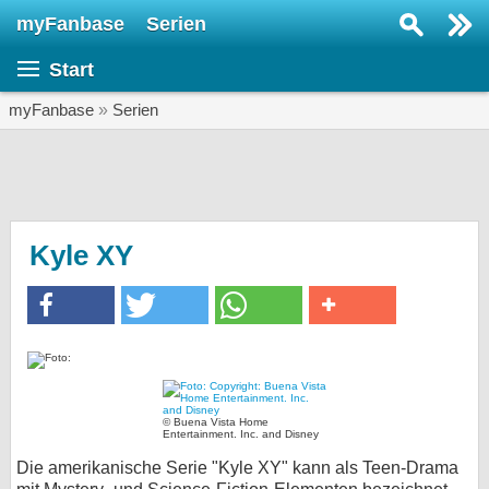
myFanbase
Serien
Serie suchen...
Start
Home
SERIEN
myFanbase
»
Serien
Serien
Kolumnen
Interviews
Kyle XY
Veranstaltungen
KULTUR
Specials
SERVICE
© Buena Vista Home
Gewinnspiele
Entertainment. Inc. and Disney
Die amerikanische Serie "Kyle XY" kann als Teen-Drama
Forum