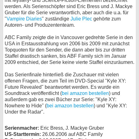
mit Mystery- und Science-Fiction-Elementen bezeichnet
werden. Als Serienschöpfer sind Eric Bress und J. Mackye
bei X
Gruber für die Serie verantwortlich, aber auch die u.a. für
"
Vampire Diaries
" zuständige
Julie Plec
gehörte zum
bei Facebook
Autoren- und Produzententeam.
ABC Family zeigte die in Vancouver gedrehte Serie in den
Kontakt
USA in Erstausstrahlung von 2006 bis 2009 mit zunächst
Topquoten für den Sender, die dann aber bis zur dritten
Nutzungsbedingungen
Staffel drastisch sanken, bis ABF Family sich im Januar
2009 entschied, der Serie keine vierte Staffel einzuräumen.
Datenschutz
Das Serienfinale hinterließ die Zuschauer mit vielen
offenen Fragen, die zum Teil im DVD-Special "Kyle XY:
Cookie-Einstellungen
Future Revealed" beantwortet werden. Es wurde ein
Soundtrack veröffentlicht (
bei amazon bestellen
) und
Impressum
außerdem gab es zwei Bücher zur Serie: "Kyle XY:
Nowhere to Hide" (
bei amazon bestellen
) und "Kyle XY:
Desktop-Ansicht
Under the Radar".
myFanbase
Serienmacher:
Eric Bress, J. Mackye Gruber
US-Starttermin:
26.06.2006 auf ABC Family