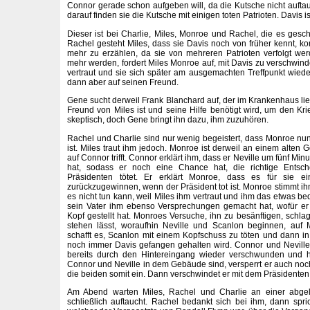
Connor gerade schon aufgeben will, da die Kutsche nicht auftau
darauf finden sie die Kutsche mit einigen toten Patrioten. Davis i
Dieser ist bei Charlie, Miles, Monroe und Rachel, die es gesch
Rachel gesteht Miles, dass sie Davis noch von früher kennt, k
mehr zu erzählen, da sie von mehreren Patrioten verfolgt wer
mehr werden, fordert Miles Monroe auf, mit Davis zu verschwind
vertraut und sie sich später am ausgemachten Treffpunkt wiede
dann aber auf seinen Freund.
Gene sucht derweil Frank Blanchard auf, der im Krankenhaus liegt
Freund von Miles ist und seine Hilfe benötigt wird, um den Kri
skeptisch, doch Gene bringt ihn dazu, ihm zuzuhören.
Rachel und Charlie sind nur wenig begeistert, dass Monroe nun
ist. Miles traut ihm jedoch. Monroe ist derweil an einem alt
auf Connor trifft. Connor erklärt ihm, dass er Neville um fünf Mi
hat, sodass er noch eine Chance hat, die richtige Entsc
Präsidenten tötet. Er erklärt Monroe, dass es für sie ei
zurückzugewinnen, wenn der Präsident tot ist. Monroe stimmt ih
es nicht tun kann, weil Miles ihm vertraut und ihm das etwas be
sein Vater ihm ebenso Versprechungen gemacht hat, wofür e
Kopf gestellt hat. Monroes Versuche, ihn zu besänftigen, schla
stehen lässt, woraufhin Neville und Scanlon beginnen, auf
schafft es, Scanlon mit einem Kopfschuss zu töten und dann 
noch immer Davis gefangen gehalten wird. Connor und Neville
bereits durch den Hintereingang wieder verschwunden und h
Connor und Neville in dem Gebäude sind, versperrt er auch noch
die beiden somit ein. Dann verschwindet er mit dem Präsidenten
Am Abend warten Miles, Rachel und Charlie an einer abge
schließlich auftaucht. Rachel bedankt sich bei ihm, dann spri