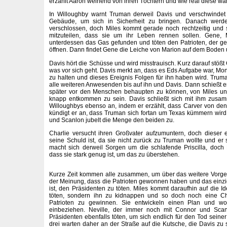
erzählt Aaron weinend von ihren Töchtern und wie real diese wa
In Willoughby warnt Truman derweil Davis und verschwindet
Gebäude, um sich in Sicherheit zu bringen. Danach wer
verschlossen, doch Miles kommt gerade noch rechtzeitig und 
mitzuteilen, dass sie um ihr Leben rennen sollen. Gene,
unterdessen das Gas gefunden und töten den Patrioten, der gera
öffnen. Dann findet Gene die Leiche von Marion auf dem Boden 
Davis hört die Schüsse und wird misstrauisch. Kurz darauf stößt 
was vor sich geht. Davis merkt an, dass es Eds Aufgabe war, M
zu halten und dieses Ereignis Folgen für ihn haben wird. Truma
alle weiteren Anwesenden bis auf ihn und Davis. Dann schießt e
später vor den Menschen behaupten zu können, von Miles un
knapp entkommen zu sein. Davis schließt sich mit ihm zusa
Willoughbys ebenso an, indem er erzählt, dass Carver von de
kündigt er an, dass Truman sich fortan um Texas kümmern wird.
und Scanlon jubelt die Menge den beiden zu.
Charlie versucht ihren Großvater aufzumuntern, doch dieser e
seine Schuld ist, da sie nicht zurück zu Truman wollte und er 
macht sich derweil Sorgen um die schlafende Priscilla, doch
dass sie stark genug ist, um das zu überstehen.
Kurze Zeit kommen alle zusammen, um über das weitere Vorge
der Meinung, dass die Patrioten gewonnen haben und das einzi
ist, den Präsidenten zu töten. Miles kommt daraufhin auf die I
töten, sondern ihn zu kidnappen und so doch noch eine C
Patrioten zu gewinnen. Sie entwickeln einen Plan und wo
einbeziehen. Neville, der immer noch mit Connor und Scanl
Präsidenten ebenfalls töten, um sich endlich für den Tod seine
drei warten daher an der Straße auf die Kutsche, die Davis zu 