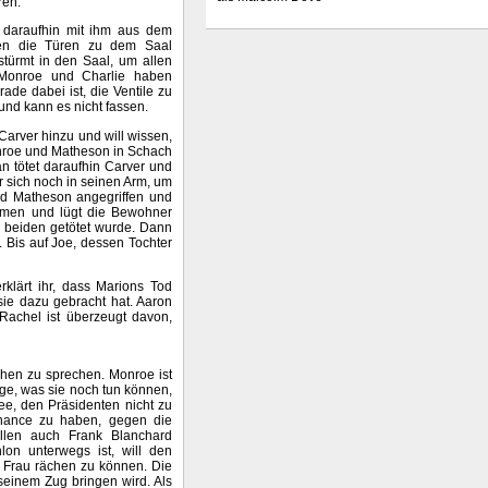
ren.
 daraufhin mit ihm aus dem
den die Türen zu dem Saal
stürmt in den Saal, um allen
 Monroe und Charlie haben
de dabei ist, die Ventile zu
und kann es nicht fassen.
Carver hinzu und will wissen,
onroe und Matheson in Schach
n tötet daraufhin Carver und
r sich noch in seinen Arm, um
d Matheson angegriffen und
mmen und lügt die Bewohner
n beiden getötet wurde. Dann
 Bis auf Joe, dessen Tochter
rklärt ihr, dass Marions Tod
sie dazu gebracht hat. Aaron
 Rachel ist überzeugt davon,
hen zu sprechen. Monroe ist
ge, was sie noch tun können,
dee, den Präsidenten nicht zu
hance zu haben, gegen die
llen auch Frank Blanchard
on unterwegs ist, will den
r Frau rächen zu können. Die
seinem Zug bringen wird. Als