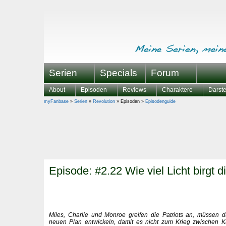
Serien
Specials
Forum
About
Episoden
Reviews
Charaktere
Darste
myFanbase
»
Serien
»
Revolution
» Episoden »
Episodenguide
Episode: #2.22 Wie viel Licht birgt d
Miles, Charlie und Monroe greifen die Patriots an, müssen d
neuen Plan entwickeln, damit es nicht zum Krieg zwischen K