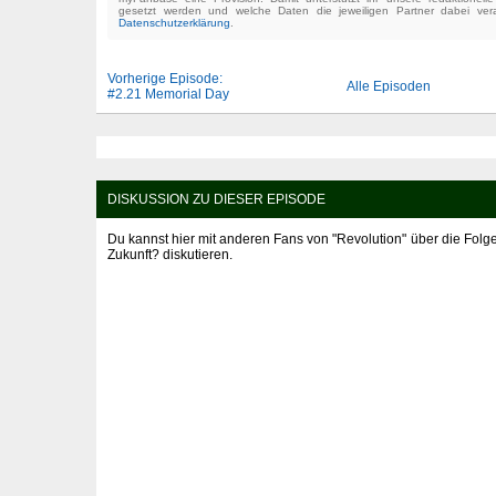
gesetzt werden und welche Daten die jeweiligen Partner dabei verar
Datenschutzerklärung
.
Vorherige Episode:
Alle Episoden
#2.21 Memorial Day
DISKUSSION ZU DIESER EPISODE
Du kannst hier mit anderen Fans von "Revolution" über die Folge 
Zukunft? diskutieren.