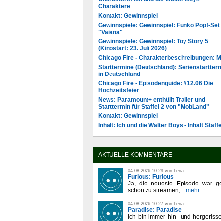
Charaktere
Kontakt: Gewinnspiel
Gewinnspiele: Gewinnspiel: Funko Pop!-Set
"Vaiana"
Gewinnspiele: Gewinnspiel: Toy Story 5
(Kinostart: 23. Juli 2026)
Chicago Fire - Charakterbeschreibungen: 
Starttermine (Deutschland): Serienstartter
in Deutschland
Chicago Fire - Episodenguide: #12.06 Die
Hochzeitsfeier
News: Paramount+ enthüllt Trailer und
Starttermin für Staffel 2 von "MobLand"
Kontakt: Gewinnspiel
Inhalt: Ich und die Walter Boys - Inhalt Staffe
AKTUELLE KOMMENTARE
04.08.2026 10:29 von Lena
Furious: Furious
Ja, die neueste Episode war ge
schon zu streamen,...
mehr
04.08.2026 10:27 von Lena
Paradise: Paradise
Ich bin immer hin- und hergeriss