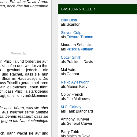
 nach Präsident Davis. Aaron
tten, doch das hat ungeahnte
GASTDARSTELLER
Billy Lush
als Scanlon
Steven Culp
als
Edward Truman
Maureen Sebastian
als
Priscilla Pittman
Powered by
Cotter Smith
 Priscilla und fordert sie auf,
als Präsident Davis
ukämpfen und wieder zu ihm
Mat Vairo
sen gewinnt jedoch die
als Connor
 und Rachel, dass sie nun
er Strom im Haus ausgeht. Die
Reiko Aylesworth
ass Priscilla gerade bei ihren
als Marion Kelly
ein glückliches Leben führt.
n, dass Priscilla stark genug
Colby French
 sagt, dass sie zurückkommen
als Joe Matthews
M.C. Gainey
sie auch hören, was sie aber
als Fank Blanchard
n, aus welcher seine Stimme
 bereits realisiert, dass sie
Anthony Ruivivar
ft, gegen die Nanotechnologie
als General Carver
Barry Tubb
sich, dann wacht sie auf und
als Malcolm Dove