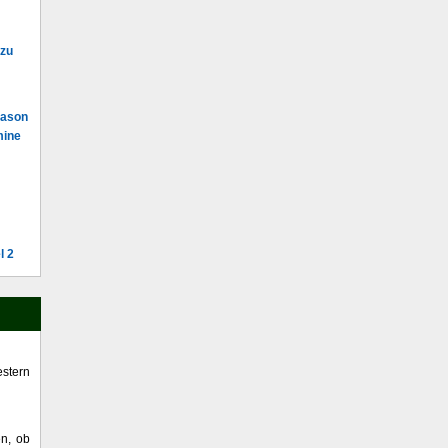
 zu
Mason
mine
l 2
stern
en, ob