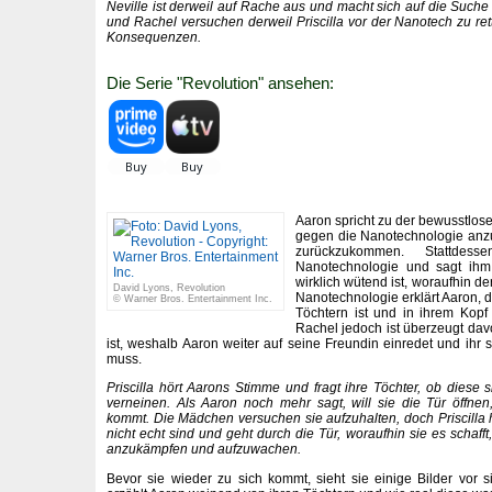
Neville ist derweil auf Rache aus und macht sich auf die Suche
und Rachel versuchen derweil Priscilla vor der Nanotech zu re
Konsequenzen.
Die Serie "Revolution" ansehen:
Aaron spricht zu der bewusstlosen
gegen die Nanotechnologie anz
zurückzukommen. Stattdes
Nanotechnologie und sagt ihm
wirklich wütend ist, woraufhin d
David Lyons, Revolution
Nanotechnologie erklärt Aaron, d
© Warner Bros. Entertainment Inc.
Töchtern ist und in ihrem Kopf 
Rachel jedoch ist überzeugt davo
ist, weshalb Aaron weiter auf seine Freundin einredet und ihr
muss.
Priscilla hört Aarons Stimme und fragt ihre Töchter, ob diese 
verneinen. Als Aaron noch mehr sagt, will sie die Tür öffne
kommt. Die Mädchen versuchen sie aufzuhalten, doch Priscilla hat
nicht echt sind und geht durch die Tür, woraufhin sie es schaf
anzukämpfen und aufzuwachen.
Bevor sie wieder zu sich kommt, sieht sie einige Bilder vor 