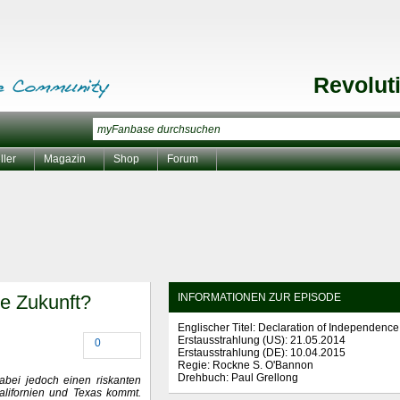
Revolut
ller
Magazin
Shop
Forum
ie Zukunft?
INFORMATIONEN ZUR EPISODE
Englischer Titel: Declaration of Independence
Erstausstrahlung (
US
): 21.05.2014
0
Erstausstrahlung (
DE
): 10.04.2015
Regie: Rockne S. O'Bannon
Drehbuch: Paul Grellong
abei jedoch einen riskanten
alifornien und Texas kommt.