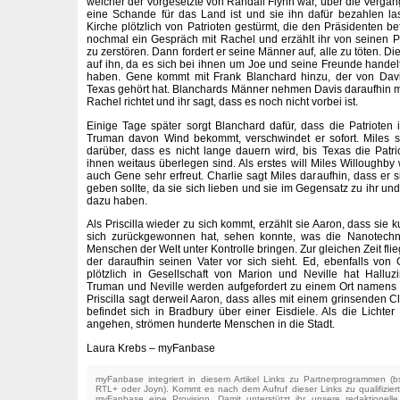
welcher der Vorgesetzte von Randall Flynn war, über die Vergang
eine Schande für das Land ist und sie ihn dafür bezahlen l
Kirche plötzlich von Patrioten gestürmt, die den Präsidenten bef
nochmal ein Gespräch mit Rachel und erzählt ihr von seinen P
zu zerstören. Dann fordert er seine Männer auf, alle zu töten. Di
auf ihn, da es sich bei ihnen um Joe und seine Freunde handelt, 
haben. Gene kommt mit Frank Blanchard hinzu, der von Dav
Texas gehört hat. Blanchards Männer nehmen Davis daraufhin mit
Rachel richtet und ihr sagt, dass es noch nicht vorbei ist.
Einige Tage später sorgt Blanchard dafür, dass die Patrioten i
Truman davon Wind bekommt, verschwindet er sofort. Miles s
darüber, dass es nicht lange dauern wird, bis Texas die Patri
ihnen weitaus überlegen sind. Als erstes will Miles Willoughb
auch Gene sehr erfreut. Charlie sagt Miles daraufhin, dass er
geben sollte, da sie sich lieben und sie im Gegensatz zu ihr u
dazu haben.
Als Priscilla wieder zu sich kommt, erzählt sie Aaron, dass sie k
sich zurückgewonnen hat, sehen konnte, was die Nanotechnol
Menschen der Welt unter Kontrolle bringen. Zur gleichen Zeit f
der daraufhin seinen Vater vor sich sieht. Ed, ebenfalls von
plötzlich in Gesellschaft von Marion und Neville hat Halluz
Truman und Neville werden aufgefordert zu einem Ort namens 
Priscilla sagt derweil Aaron, dass alles mit einem grinsenden 
befindet sich in Bradbury über einer Eisdiele. Als die Lichte
angehen, strömen hunderte Menschen in die Stadt.
Laura Krebs – myFanbase
myFanbase integriert in diesem Artikel Links zu Partnerprogrammen 
RTL+ oder Joyn). Kommt es nach dem Aufruf dieser Links zu qualifizier
myFanbase eine Provision. Damit unterstützt ihr unsere redaktionell