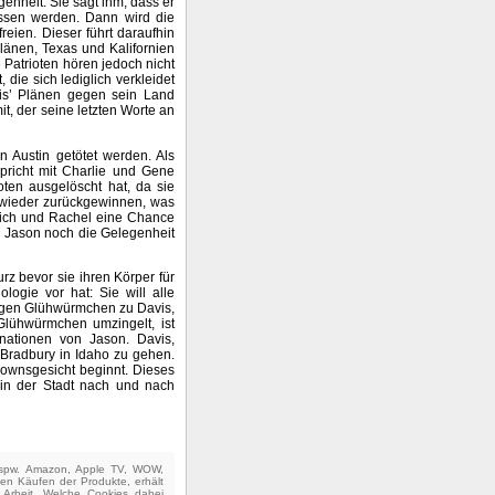
enheit. Sie sagt ihm, dass er
assen werden. Dann wird die
reien. Dieser führt daraufhin
länen, Texas und Kalifornien
e Patrioten hören jedoch nicht
die sich lediglich verkleidet
is’ Plänen gegen sein Land
, der seine letzten Worte an
n Austin getötet werden. Als
pricht mit Charlie und Gene
oten ausgelöscht hat, da sie
y wieder zurückgewinnen, was
 sich und Rachel eine Chance
nd Jason noch die Gelegenheit
urz bevor sie ihren Körper für
ogie vor hat: Sie will alle
liegen Glühwürmchen zu Davis,
 Glühwürmchen umzingelt, ist
inationen von Jason. Davis,
Bradbury in Idaho zu gehen.
Clownsgesicht beginnt. Dieses
r in der Stadt nach und nach
(bspw. Amazon, Apple TV, WOW,
ten Käufen der Produkte, erhält
e Arbeit. Welche Cookies dabei