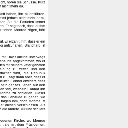
cht, hören sie Schüsse. Kurz
st nicht mehr da.
afft haben, ihn zu entführen.
ommt jedoch nicht mehr dazu,
den. Als die Patrioten immer
en. Er sagt noch, dass er ihm
r sehen. Monroe zögert, hört
. Er erzählt ihm, dass er ein
eg aufzuhalten. Blanchard ist
 mit Davis alleine unterwegs
en Gebäude angekommen, wo er
nuten mit seinem Vater gebeten
heidung zu treffen und den
nfacher wird, die Republik
m zu, sagt dann aber, dass er
deutet. Connor erwidert, dass
r sein ganzes Leben auf den
gen fehl, weshalb Connor ihn
 Monroe zu schießen. Dieser
in das Gebäude zu gehen, wo
 folgen ihm, doch Monroe ist
at diesen verschlossen. Als
 die andere Tür und schließt
.
legenen Kirche, wo Monroe
cht sie mit dem Präsidenten,