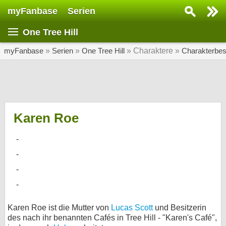
myFanbase
Serien
Serie suchen...
One Tree Hill
Home
SERIEN
myFanbase
»
Serien
»
One Tree Hill
» Charaktere »
Charakterbe
Serien
Kolumnen
Interviews
Karen Roe
Veranstaltungen
KULTUR
Specials
SERVICE
Gewinnspiele
Karen Roe ist die Mutter von
Lucas Scott
und Besitzerin
des nach ihr benannten Cafés in Tree Hill - "Karen's Café",
Forum