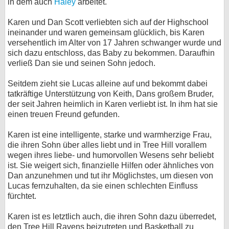
in dem auch
Haley
arbeitet.
bei X
Karen und Dan Scott verliebten sich auf der Highschool
ineinander und waren gemeinsam glücklich, bis Karen
bei Facebook
versehentlich im Alter von 17 Jahren schwanger wurde und
sich dazu entschloss, das Baby zu bekommen. Daraufhin
verließ Dan sie und seinen Sohn jedoch.
Kontakt
Seitdem zieht sie Lucas alleine auf und bekommt dabei
Nutzungsbedingungen
tatkräftige Unterstützung von Keith, Dans großem Bruder,
der seit Jahren heimlich in Karen verliebt ist. In ihm hat sie
Datenschutz
einen treuen Freund gefunden.
Karen ist eine intelligente, starke und warmherzige Frau,
Cookie-Einstellungen
die ihren Sohn über alles liebt und in Tree Hill vorallem
wegen ihres liebe- und humorvollen Wesens sehr beliebt
Impressum
ist. Sie weigert sich, finanzielle Hilfen oder ähnliches von
Desktop-Ansicht
Dan anzunehmen und tut ihr Möglichstes, um diesen von
Lucas fernzuhalten, da sie einen schlechten Einfluss
myFanbase
fürchtet.
Karen ist es letztlich auch, die ihren Sohn dazu überredet,
den Tree Hill Ravens beizutreten und Basketball zu