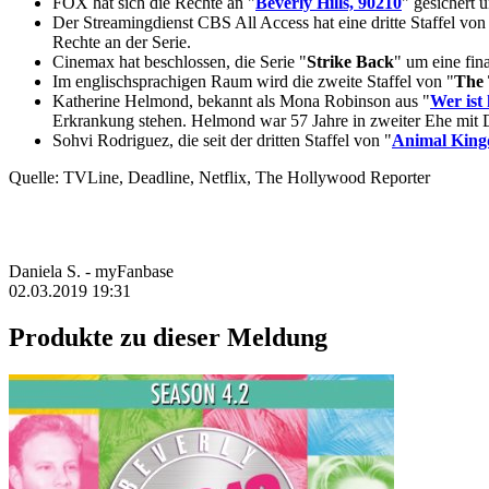
FOX hat sich die Rechte an "
Beverly Hills, 90210
" gesichert 
Der Streamingdienst CBS All Access hat eine dritte Staffel von
Rechte an der Serie.
Cinemax hat beschlossen, die Serie "
Strike Back
" um eine fina
Im englischsprachigen Raum wird die zweite Staffel von "
The 
Katherine Helmond, bekannt als Mona Robinson aus "
Wer ist
Erkrankung stehen. Helmond war 57 Jahre in zweiter Ehe mit Da
Sohvi Rodriguez, die seit der dritten Staffel von "
Animal Kin
Quelle: TVLine, Deadline, Netflix, The Hollywood Reporter
Daniela S. - myFanbase
02.03.2019 19:31
Produkte zu dieser Meldung