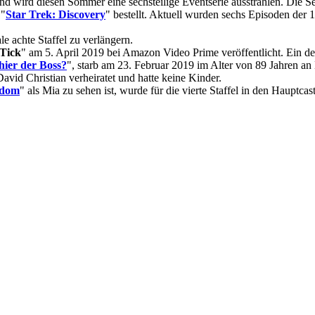
und wird diesen Sommer eine sechsteilige Eventserie ausstrahlen. Die S
 "
Star Trek: Discovery
" bestellt. Aktuell wurden sechs Episoden der 14
le achte Staffel zu verlängern.
Tick
" am 5. April 2019 bei Amazon Video Prime veröffentlicht. Ein de
 hier der Boss?
", starb am 23. Februar 2019 im Alter von 89 Jahren a
vid Christian verheiratet und hatte keine Kinder.
gdom
" als Mia zu sehen ist, wurde für die vierte Staffel in den Hauptcast