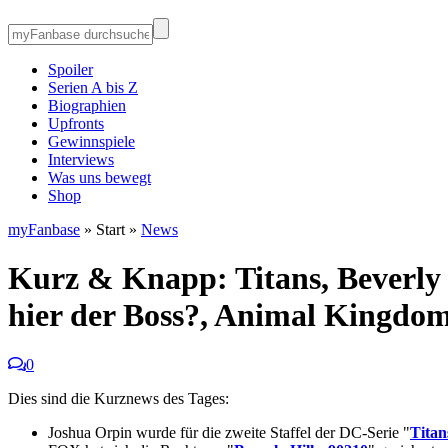
Spoiler
Serien A bis Z
Biographien
Upfronts
Gewinnspiele
Interviews
Was uns bewegt
Shop
myFanbase
» Start »
News
Kurz & Knapp: Titans, Beverly H
hier der Boss?, Animal Kingdo
0
Dies sind die Kurznews des Tages:
Joshua Orpin wurde für die zweite Staffel der DC-Serie "
Titan