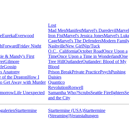
Lost
Mad Men
Manifest
Marvel's Daredevil
Marvel
ie
Eureka
Everwood
Iron Fist
Marvel's Jessica Jones
Marvel's Luk
Cage
Marvel's The Defenders
Modern Famil
shForward
Friday Night
Nashville
New Girl
Nip/Tuck
O.C., California
October Road
Once Upon a
ie & Mandy's First
Time
Once Upon a Time in Wonderland
One
rer
Gilmore
Tree Hill
Outlander
Outlander: Blood of My
fe
Gossip
Blood
's Anatomy
Prison Break
Private Practice
Psych
Pushing
 of the Dragon
How I
Daisies
o Get Away with Murder
Quantico
Revolution
Roswell
omorrow
Life Unexpected
Samantha Who?
Scrubs
Seattle Firefighters
Se
and the City
galerien
Starttermine
Starttermine (USA)
Starttermine
(Streaming)
Veranstaltungen