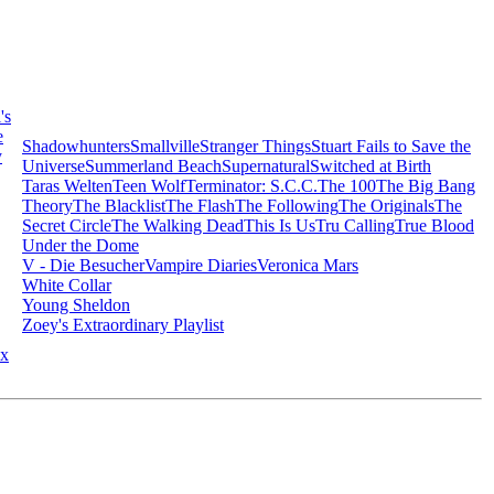
's
e
Shadowhunters
Smallville
Stranger Things
Stuart Fails to Save the
y
Universe
Summerland Beach
Supernatural
Switched at Birth
Taras Welten
Teen Wolf
Terminator: S.C.C.
The 100
The Big Bang
Theory
The Blacklist
The Flash
The Following
The Originals
The
Secret Circle
The Walking Dead
This Is Us
Tru Calling
True Blood
Under the Dome
V - Die Besucher
Vampire Diaries
Veronica Mars
White Collar
Young Sheldon
Zoey's Extraordinary Playlist
x