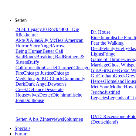
Serien
24
24: Legacy
30 Rock
4400 - Die
Dr. House
Rückkehrer
Eine himmlische Famil
Akte X
Alias
Ally McBeal
American
Fear the Walking
Horror Story
Angel
Arrow
Dead
Felicity
Firefly
Fla
Being Human
Better Call
Lights
Fringe
Saul
Bones
Breaking Bad
Brothers &
Game of Thrones
Georg
Sisters
Buffy
Marriage
Ghost Whispe
Californication
Castle
Charmed
Chicago
Girls
Girls
Glee
Good Wi
Fire
Chicago Justice
Chicago
Girl
Gotham
Greek
Grey
Med
Chicago P.D.
Chuck
Community
Heroes
Homeland
House
Dark
Dark Angel
Dawson's
Met Your Mother
How t
Creek
Defiance
Desperate
Jericho
Justified
Housewives
Dexter
Die himmlische
Legacies
Legends of T
Joan
Dollhouse
DVD-Rezensionen
Foto
Serien A bis Z
Interviews
Kolumnen
(Deutschland)
Specials
Forum