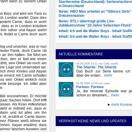
fährt dann zu seinem Onkel
Starttermine (Deutschland): Serienstartter
in Deutschland
News: HBO Max arbeitet an "Gilmore Girls"
es Büro und wird von Fara zu
Dokumentation
ach London wartet. Dass dies
News: RTL+ überträgt große Live-
esteht Carrie, dass er wohl
Jubiläumsshow "20 Jahre Sebastian Fitzek
 dass er in London trotzdem
e ihm näher und Aayon wehrt
Inhalt: Ich und die Walter Boys - Inhalt Staffe
 findet er Carrie doch auch
Inhalt: Ich und die Walter Boys - Inhalt Staffe
ubig und unsicher, was er nun
ieder Panik, doch Carrie rät
AKTUELLE KOMMENTARE
 an ihm hätten. Sie führt ein
chen, den er fast wie einen
ählt, sein Onkel sei noch am
08.08.2026 14:11 von Chilli_vanilli
The Shards: The Shards
ine Lüge und unsensibel sei.
Das Buch zur Serie kenne ich n
glich ihres Kindes und Aayan
aber die ersten...
mehr
ne erneut mit Carrie schlafen
ass sein Onkel wirklich noch
te besorge. Ich bittet aber
04.08.2026 10:29 von Lena
Furious: Furious
e.
Ja, die neueste Episode war ge
schon zu streamen,...
mehr
ntität anzunehmen. Er möchte
aar Sachen holen. Dort trifft
rlassen. Als Kiran mitkommen
mehr Komme
teht er indirekt ein, dass er
n Mann und tut alles um ihn
ist, erzählt er Carrie davon,
einen Plänen weiß, könne sie
VERPASST KEINE NEWS UND UPDATES
können. Aayan erwähnt, dass
 seinen falschen Ausweis und