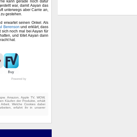
rrie kann gerade noch dafür
gestellt war, damit Aayan das
uft unterwegs aber Carrie an,
e zu gestehen.
 erwartet seinen Onkel. Als
ul Berenson
und erklärt, dass
 sich noch mal bei Aayan für
hatten, und tötet Aayan dann
racht hat.
Powered by
(bspw. Amazon, Apple TV, WOW,
ten Käufen der Produkte, erhält
e Arbeit. Welche Cookies dabei
beiten, erfahrt ihr in unserer