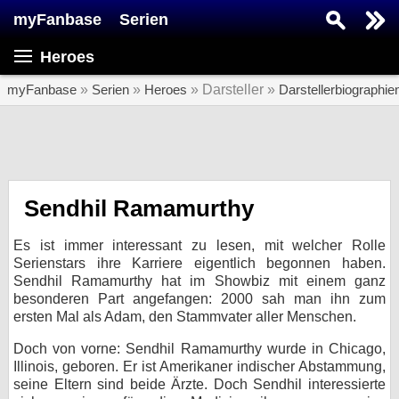
myFanbase
Serien
Serie suchen...
Heroes
Home
SERIEN
myFanbase
»
Serien
»
Heroes
» Darsteller »
Darstellerbiographie
Serien
Kolumnen
Interviews
Sendhil Ramamurthy
Veranstaltungen
Es ist immer interessant zu lesen, mit welcher Rolle
KULTUR
Serienstars ihre Karriere eigentlich begonnen haben.
Sendhil Ramamurthy hat im Showbiz mit einem ganz
Specials
besonderen Part angefangen: 2000 sah man ihn zum
ersten Mal als Adam, den Stammvater aller Menschen.
SERVICE
Gewinnspiele
Doch von vorne: Sendhil Ramamurthy wurde in Chicago,
Illinois, geboren. Er ist Amerikaner indischer Abstammung,
seine Eltern sind beide Ärzte. Doch Sendhil interessierte
Forum