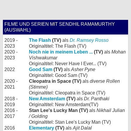
FILME UND SERIEN MIT SENDHIL RAMAMURTHY
(AUSWAHL)
2019 -
The Flash
(TV)
als
Dr. Ramsey Rosso
2023
Originaltitel: The Flash (TV)
2020 -
Noch nie in meinem Leben ...
(TV)
als
Mohan
2023
Vishwakumar
Originaltitel: Never Have I Ever... (TV)
2022
Good Sam
(TV)
als
Asher Pyne
Originaltitel: Good Sam (TV)
2020 -
Cleopatra in Space (TV)
als
diverse Rollen
2021
(Stimme)
Originaltitel: Cleopatra in Space (TV)
2018 -
New Amsterdam
(TV)
als
Dr. Panthaki
2019
Originaltitel: New Amsterdam(TV)
2016 -
Stan Lee's Lucky Man (TV)
als
Nikhail Julian
2017
/ Golding
Originaltitel: Stan Lee's Lucky Man (TV)
2016
Elementary
(TV)
als
Ajit Dalal