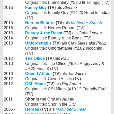
Originaltitel: Elementary (#5.06 Ill Tidings) (TV)
2016
Family Guy
(TV)
als
Stimme
Originaltitel: Family Guy (#14.20 Road to India)
(TV)
2015 -
Heroes Reborn
(TV)
als
Mohinder Suresh
2016
Originaltitel: Heroes Reborn (TV)
2013 -
Beauty & the Beast
(TV)
als
Gabe Lowan
2014
Originaltitel: Beauty & the Beast (TV)
2013
Unforgettable
(TV)
als
Clay Stites aka Philip
Originaltitel: Unforgettable (#2.02 Incognito)
(TV)
2012 -
The Office
(TV)
als
Ravi
2013
Originaltitel: The Office (#8.21 Angry Andy &
#9.23 Finale) (TV)
2010 -
Covert Affairs
(TV)
als
Jai Wilcox
2012
Originaltitel: Covert Affairs (TV)
2012
CSI: Miami
(TV)
als
Raj Andari
Originaltitel: CSI Miami (#10.12 Friendly Fire)
(TV)
2011
Shor in the City
als
Abhay
Originaltitel: Shor in the City
2006 -
Heroes
(TV)
als
Mohinder Suresh