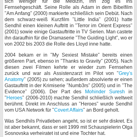
sich weniger für die Medizin, ihn zog es ins
Fernsehgeschäft. Seine Rolle als Adam in dem Bibelfilm
bei X
"Am Anfang" (2000) markierte schließlich sein Debüt. Nach
dem schwarz-weiß Kurzfilm "Little India" (2001) hatte
bei Facebook
Sendhil einen kleinen Auftritt in "Terror im Orient Express"
(2001) sowie einige Gastauftritte in TV Serien. Man castete
ihn daraufhin für die Dramaserie "The Guiding Light", wo er
Kontakt
von 2002 bis 2003 die Rolle des Lloyd inne hatte.
Nutzungsbedingungen
2004 bekam er in "My Sexiest Mistake" bereits einen
größeren Part, ebenso in "Thanks to Gravity" (2005). Nach
diesen zwei Filmen kehrte er wieder zum Fernsehen
Datenschutz
zurück und war als Assistenzarzt im Pilot von "
Grey's
Anatomy
" (2005) zu sehen; außerdem absolvierte er einen
Cookie-Einstellungen
Gastauftritt in der Krimiserie "Numb3rs" (2005) und in "The
Evidence" (2006). Der Part des
Mohinder Suresh
in
Impressum
"
Heroes
" (2006-2010) machte Sendhil schließlich weltweit
berühmt. Direkt im Anschluss an "Heroes" wurde Sendhil
Desktop-Ansicht
vom USA Network für "
Covert Affairs
" an Bord geholt.
myFanbase
Was Sendhils Privatleben angeht, so ist er sehr diskret. Es
ist aber bekannt, dass er seit 1999 mit Schauspielerin Olga
Sosnovska verheiratet ist und eine Tochter hat.