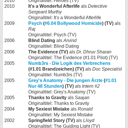
2010
Originaltitel: Heroes (TV)
2010
It's a Wonderful Afterlife
als
Detective
Sergeant Murthy
Originaltitel: It's a Wonderful Afterlife
2009
Psych
(
#6.04 Bollywood Homicide
) (TV)
als
Raj
Originaltitel: Psych (TV)
2006
Blind Dating
als
Arvind
Originaltitel: Blind Dating
2006
The Evidence (TV)
als
Dr. Dhruv Sharan
Originaltitel: The Evidence (#1.01 Pilot) (TV)
2005
Numb3rs - Die Logik des Verbrechens
(#1.01 Brandzeichen) (TV)
als
Doc Specialist
Originaltitel: Numb3rs (TV)
2005
Grey's Anatomy - Die jungen Ärzte
(
#1.01
Nur 48 Stunden
) (TV)
als
Intern #2
Originaltitel: Grey's Anatomy (TV)
2005
Thanks to Gravity
als
Saajan
Originaltitel: Thanks to Gravity
2004
My Sexiest Mistake
als
Ronald
Originaltitel: My Sexiest Mistake
2002
Springfield Story (TV)
als
Lloyd
Originaltitel: The Guiding Light (TV)