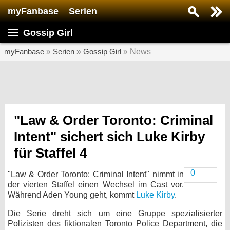
myFanbase
Serien
Serie suchen...
Gossip Girl
Home
SERIEN
myFanbase
»
Serien
»
Gossip Girl
» News
Serien
Kolumnen
Interviews
"Law & Order Toronto: Criminal
Intent" sichert sich Luke Kirby
Veranstaltungen
für Staffel 4
KULTUR
Specials
0
"Law & Order Toronto: Criminal Intent" nimmt in
SERVICE
der vierten Staffel einen Wechsel im Cast vor.
Während Aden Young geht, kommt
Luke Kirby
.
Gewinnspiele
Die Serie dreht sich um eine Gruppe spezialisierter
Forum
Polizisten des fiktionalen Toronto Police Department, die