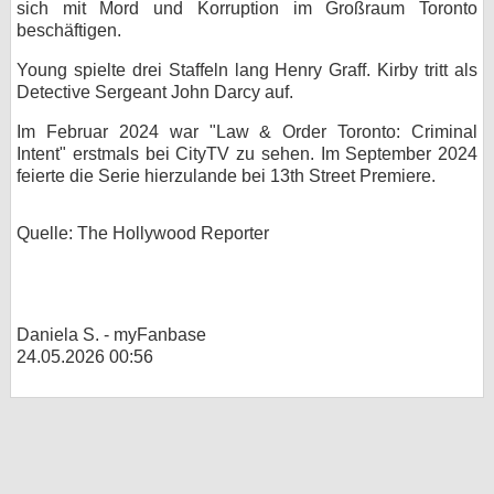
sich mit Mord und Korruption im Großraum Toronto
beschäftigen.
bei X
Young spielte drei Staffeln lang Henry Graff. Kirby tritt als
bei Facebook
Detective Sergeant John Darcy auf.
Im Februar 2024 war "Law & Order Toronto: Criminal
Kontakt
Intent" erstmals bei CityTV zu sehen. Im September 2024
feierte die Serie hierzulande bei 13th Street Premiere.
Nutzungsbedingungen
Quelle: The Hollywood Reporter
Datenschutz
Cookie-Einstellungen
Daniela S. - myFanbase
Impressum
24.05.2026 00:56
Desktop-Ansicht
myFanbase