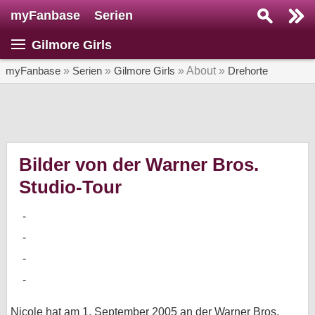
myFanbase
Serien
Serie suchen...
Gilmore Girls
Home
SERIEN
myFanbase
»
Serien
»
Gilmore Girls
» About »
Drehorte
Serien
Kolumnen
Interviews
Bilder von der Warner Bros.
Studio-Tour
Veranstaltungen
KULTUR
Specials
SERVICE
Gewinnspiele
Forum
Nicole hat am 1. September 2005 an der Warner Bros.