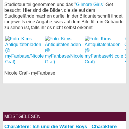
Studiotour teilgenommen und das "
Gilmore Girls
"-Set
bei X
besucht. Hier sind die Bilder, die sie auf dem
Studiogelände machen durfte. In der Bildunterschrift findet
bei Facebook
ihr jeweils eine Angabe, was auf dem Bild für ein Gebäude
zu sehen ist, falls ihr es nicht selbst erkennt.
Zu
Kontakt
Ga
mi
Nutzungsbedingungen
3
Bi
Datenschutz
Nicole Graf - myFanbase
Cookie-Einstellungen
Impressum
Desktop-Ansicht
myFanbase
MEISTGELESEN
Charaktere: Ich und die Walter Boys - Charaktere