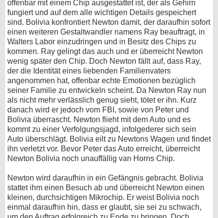
offenbar mit einem Chip ausgestattet ist, der als Gehirn
fungiert und auf dem alle wichtigen Details gespeichert
sind. Bolivia konfrontiert Newton damit, der daraufhin sofort
einen weiteren Gestaltwandler namens Ray beauftragt, in
Walters Labor einzudringen und in Besitz des Chips zu
kommen. Ray gelingt das auch und er überreicht Newton
wenig später den Chip. Doch Newton fällt auf, dass Ray,
der die Identität eines liebenden Familienvaters
angenommen hat, offenbar echte Emotionen bezüglich
seiner Familie zu entwickeln scheint. Da Newton Ray nun
als nicht mehr verlässlich genug sieht, tötet er ihn. Kurz
danach wird er jedoch vom FBI, sowie von Peter und
Bolivia überrascht. Newton flieht mit dem Auto und es
kommt zu einer Verfolgungsjagd, infolgederer sich sein
Auto überschlägt. Bolivia eilt zu Newtons Wagen und findet
ihn verletzt vor. Bevor Peter das Auto erreicht, überreicht
Newton Bolivia noch unauffällig van Horns Chip.
Newton wird daraufhin in ein Gefängnis gebracht. Bolivia
stattet ihm einen Besuch ab und überreicht Newton einen
kleinen, durchsichtigen Mikrochip. Er weist Bolivia noch
einmal daraufhin hin, dass er glaubt, sie sei zu schwach,
um den Auftrag erfolgreich zu Ende zu bringen. Doch