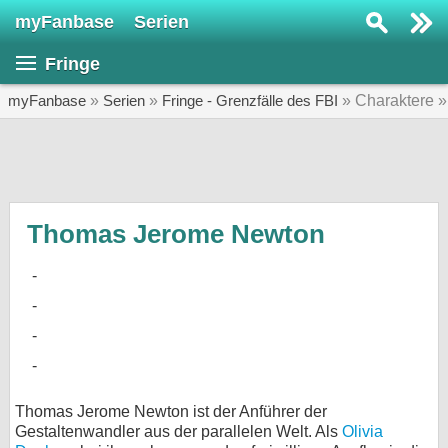
myFanbase
Serien
Serie suchen...
Fringe
Home
SERIEN
myFanbase
»
Serien
»
Fringe - Grenzfälle des FBI
» Charaktere 
Serien
Kolumnen
Interviews
Thomas Jerome Newton
Veranstaltungen
KULTUR
Specials
SERVICE
Gewinnspiele
Thomas Jerome Newton ist der Anführer der
Gestaltenwandler aus der parallelen Welt. Als
Olivia
Forum