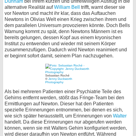
Dunham
bei ihrem kurzen und unfreiwilligen Ausflug in die
alternative Realität auf
William Bell
trifft, warnt dieser sie
bei X
vor Newton und macht ihr klar, dass das Auftauchen
Newtons in Olivias Welt einen Krieg zwischen ihrem und
bei Facebook
dem parallelen Universum provozieren könnte. Doch Bells
Warnung kommt zu spät, denn Newtons Männern ist es
bereits gelungen, dessen Kopf aus einem kryonischen
Kontakt
Institut zu entwenden und wieder mit seinem Körper
zusammenzufügen. Dadurch wird Newton reanimiert und
Nutzungsbedingungen
er beginnt sofort damit, seinem Plan nachzugehen.
Datenschutz
Sebastian Roché
©
Jenny Duckworth
Cookie-Einstellungen
Photography
Als bei mehreren Patienten einer Psychiatrie Teile des
Impressum
Gehirns entfernt werden, stößt das Fringe-Team bei den
Ermittlungen auf Newton. Dieser hat den Patienten
Desktop-Ansicht
spezielle Erinnerungen entnommen, bei denen es sich,
myFanbase
wie sich später herausstellt, um Erinnerungen von
Walter
handelt. Da diese Erinnerungen nur abgerufen werden
können, wenn sie mit Walters Gehirn konfiguriert werden,
wird dieser daraufhin von Newton entführt. Während