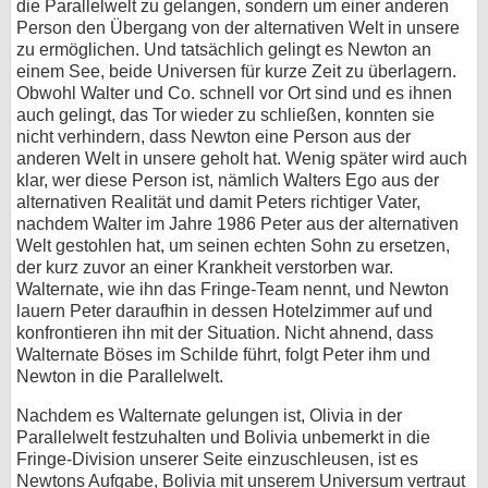
die Parallelwelt zu gelangen, sondern um einer anderen
Person den Übergang von der alternativen Welt in unsere
zu ermöglichen. Und tatsächlich gelingt es Newton an
einem See, beide Universen für kurze Zeit zu überlagern.
Obwohl Walter und Co. schnell vor Ort sind und es ihnen
auch gelingt, das Tor wieder zu schließen, konnten sie
nicht verhindern, dass Newton eine Person aus der
anderen Welt in unsere geholt hat. Wenig später wird auch
klar, wer diese Person ist, nämlich Walters Ego aus der
alternativen Realität und damit Peters richtiger Vater,
nachdem Walter im Jahre 1986 Peter aus der alternativen
Welt gestohlen hat, um seinen echten Sohn zu ersetzen,
der kurz zuvor an einer Krankheit verstorben war.
Walternate, wie ihn das Fringe-Team nennt, und Newton
lauern Peter daraufhin in dessen Hotelzimmer auf und
konfrontieren ihn mit der Situation. Nicht ahnend, dass
Walternate Böses im Schilde führt, folgt Peter ihm und
Newton in die Parallelwelt.
Nachdem es Walternate gelungen ist, Olivia in der
Parallelwelt festzuhalten und Bolivia unbemerkt in die
Fringe-Division unserer Seite einzuschleusen, ist es
Newtons Aufgabe, Bolivia mit unserem Universum vertraut