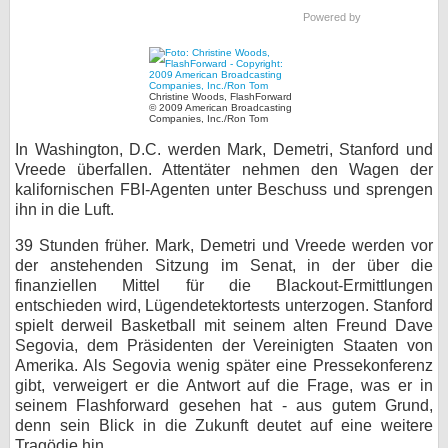
Powered by
bei X
bei Facebook
Christine Woods, FlashForward
© 2009 American Broadcasting
Companies, Inc./Ron Tom
Kontakt
In Washington, D.C. werden Mark, Demetri, Stanford und
Vreede überfallen. Attentäter nehmen den Wagen der
Nutzungsbedingungen
kalifornischen FBI-Agenten unter Beschuss und sprengen
ihn in die Luft.
Datenschutz
39 Stunden früher. Mark, Demetri und Vreede werden vor
Cookie-Einstellungen
der anstehenden Sitzung im Senat, in der über die
finanziellen Mittel für die Blackout-Ermittlungen
entschieden wird, Lügendetektortests unterzogen. Stanford
Impressum
spielt derweil Basketball mit seinem alten Freund Dave
Desktop-Ansicht
Segovia, dem Präsidenten der Vereinigten Staaten von
Amerika. Als Segovia wenig später eine Pressekonferenz
myFanbase
gibt, verweigert er die Antwort auf die Frage, was er in
seinem Flashforward gesehen hat - aus gutem Grund,
denn sein Blick in die Zukunft deutet auf eine weitere
Tragödie hin.