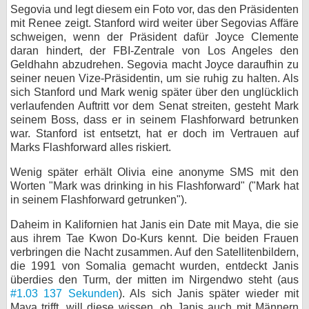
Segovia und legt diesem ein Foto vor, das den Präsidenten
mit Renee zeigt. Stanford wird weiter über Segovias Affäre
schweigen, wenn der Präsident dafür Joyce Clemente
daran hindert, der FBI-Zentrale von Los Angeles den
Geldhahn abzudrehen. Segovia macht Joyce daraufhin zu
seiner neuen Vize-Präsidentin, um sie ruhig zu halten. Als
sich Stanford und Mark wenig später über den unglücklich
verlaufenden Auftritt vor dem Senat streiten, gesteht Mark
seinem Boss, dass er in seinem Flashforward betrunken
war. Stanford ist entsetzt, hat er doch im Vertrauen auf
Marks Flashforward alles riskiert.
Wenig später erhält Olivia eine anonyme SMS mit den
Worten "Mark was drinking in his Flashforward" ("Mark hat
in seinem Flashforward getrunken").
Daheim in Kalifornien hat Janis ein Date mit Maya, die sie
aus ihrem Tae Kwon Do-Kurs kennt. Die beiden Frauen
verbringen die Nacht zusammen. Auf den Satellitenbildern,
die 1991 von Somalia gemacht wurden, entdeckt Janis
überdies den Turm, der mitten im Nirgendwo steht (aus
#1.03 137 Sekunden
). Als sich Janis später wieder mit
Maya trifft, will diese wissen, ob Janis auch mit Männern