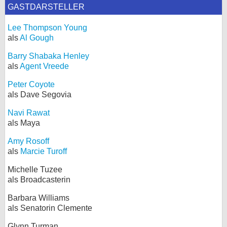
GASTDARSTELLER
Lee Thompson Young
als
Al Gough
Barry Shabaka Henley
als
Agent Vreede
Peter Coyote
als Dave Segovia
Navi Rawat
als Maya
Amy Rosoff
als
Marcie Turoff
Michelle Tuzee
als Broadcasterin
Barbara Williams
als Senatorin Clemente
Glynn Turman