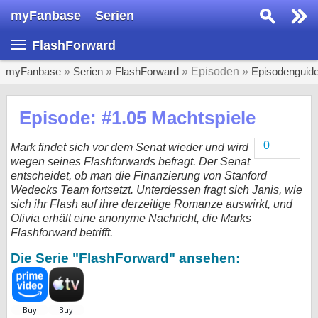
myFanbase
Serien
Serie suchen...
FlashForward
Home
SERIEN
myFanbase
»
Serien
»
FlashForward
» Episoden »
Episodenguid
Serien
Episode: #1.05 Machtspiele
Kolumnen
0
Mark findet sich vor dem Senat wieder und wird
Interviews
wegen seines Flashforwards befragt. Der Senat
entscheidet, ob man die Finanzierung von Stanford
Veranstaltungen
Wedecks Team fortsetzt. Unterdessen fragt sich Janis, wie
sich ihr Flash auf ihre derzeitige Romanze auswirkt, und
KULTUR
Olivia erhält eine anonyme Nachricht, die Marks
Specials
Flashforward betrifft.
SERVICE
Die Serie "FlashForward" ansehen:
Gewinnspiele
Forum