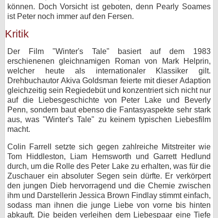
können. Doch Vorsicht ist geboten, denn Pearly Soames
ist Peter noch immer auf den Fersen.
Kritik
Der Film "Winter's Tale" basiert auf dem 1983
erschienenen gleichnamigen Roman von Mark Helprin,
welcher heute als internationaler Klassiker gilt.
Drehbuchautor Akiva Goldsman feierte mit dieser Adaption
gleichzeitig sein Regiedebüt und konzentriert sich nicht nur
auf die Liebesgeschichte von Peter Lake und Beverly
Penn, sondern baut ebenso die Fantasyaspekte sehr stark
aus, was "Winter's Tale" zu keinem typischen Liebesfilm
macht.
Colin Farrell setzte sich gegen zahlreiche Mitstreiter wie
Tom Hiddleston, Liam Hemsworth und Garrett Hedlund
durch, um die Rolle des Peter Lake zu erhalten, was für die
Zuschauer ein absoluter Segen sein dürfte. Er verkörpert
den jungen Dieb hervorragend und die Chemie zwischen
ihm und Darstellerin Jessica Brown Findlay stimmt einfach,
sodass man ihnen die junge Liebe von vorne bis hinten
abkauft. Die beiden verleihen dem Liebespaar eine Tiefe