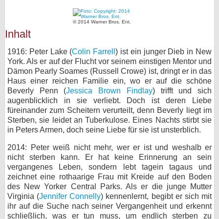
bei X
© 2014 Warner Bros. Ent.
Inhalt
bei Facebook
1916: Peter Lake (
Colin Farrell
) ist ein junger Dieb in New
York. Als er auf der Flucht vor seinem einstigen Mentor und
Kontakt
Dämon Pearly Soames (Russell Crowe) ist, dringt er in das
Haus einer reichen Familie ein, wo er auf die schöne
Nutzungsbedingungen
Beverly Penn (
Jessica Brown Findlay
) trifft und sich
augenblicklich in sie verliebt. Doch ist deren Liebe
Datenschutz
füreinander zum Scheitern verurteilt, denn Beverly liegt im
Sterben, sie leidet an Tuberkulose. Eines Nachts stirbt sie
Cookie-Einstellungen
in Peters Armen, doch seine Liebe für sie ist unsterblich.
2014: Peter weiß nicht mehr, wer er ist und weshalb er
Impressum
nicht sterben kann. Er hat keine Erinnerung an sein
vergangenes Leben, sondern lebt tagein tagaus und
Desktop-Ansicht
zeichnet eine rothaarige Frau mit Kreide auf den Boden
myFanbase
des New Yorker Central Parks. Als er die junge Mutter
Virginia (
Jennifer Connelly
) kennenlernt, begibt er sich mit
ihr auf die Suche nach seiner Vergangenheit und erkennt
schließlich, was er tun muss, um endlich sterben zu