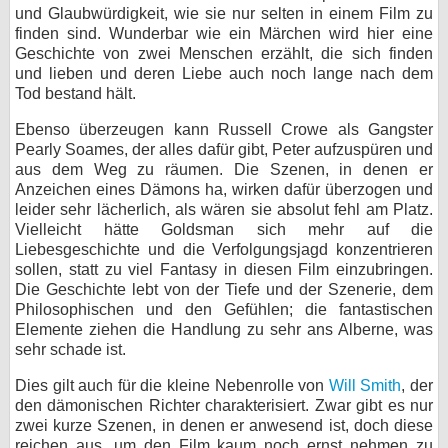
und Glaubwürdigkeit, wie sie nur selten in einem Film zu
finden sind. Wunderbar wie ein Märchen wird hier eine
Geschichte von zwei Menschen erzählt, die sich finden
und lieben und deren Liebe auch noch lange nach dem
Tod bestand hält.
Ebenso überzeugen kann Russell Crowe als Gangster
Pearly Soames, der alles dafür gibt, Peter aufzuspüren und
aus dem Weg zu räumen. Die Szenen, in denen er
Anzeichen eines Dämons ha, wirken dafür überzogen und
leider sehr lächerlich, als wären sie absolut fehl am Platz.
Vielleicht hätte Goldsman sich mehr auf die
Liebesgeschichte und die Verfolgungsjagd konzentrieren
sollen, statt zu viel Fantasy in diesen Film einzubringen.
Die Geschichte lebt von der Tiefe und der Szenerie, dem
Philosophischen und den Gefühlen; die fantastischen
Elemente ziehen die Handlung zu sehr ans Alberne, was
sehr schade ist.
Dies gilt auch für die kleine Nebenrolle von
Will Smith
, der
den dämonischen Richter charakterisiert. Zwar gibt es nur
zwei kurze Szenen, in denen er anwesend ist, doch diese
reichen aus, um den Film kaum noch ernst nehmen zu