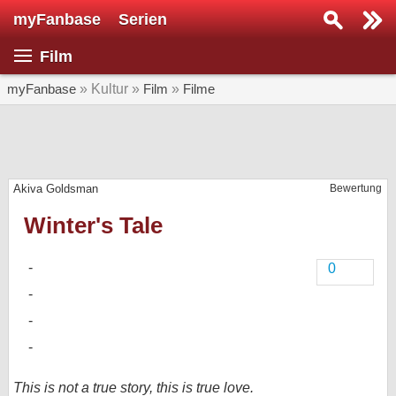
myFanbase
Serien
Serie suchen...
Film
Home
SERIEN
myFanbase
» Kultur »
Film
»
Filme
Serien
Kolumnen
Akiva Goldsman
Bewertung
Interviews
Winter's Tale
Veranstaltungen
KULTUR
0
Specials
SERVICE
Gewinnspiele
Forum
This is not a true story, this is true love.