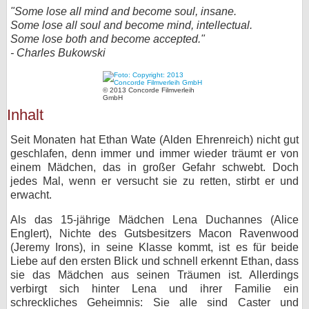
"Some lose all mind and become soul, insane.
bei X
Some lose all soul and become mind, intellectual.
Some lose both and become accepted."
bei Facebook
- Charles Bukowski
© 2013 Concorde Filmverleih
Kontakt
GmbH
Inhalt
Nutzungsbedingungen
Seit Monaten hat Ethan Wate (Alden Ehrenreich) nicht gut
Datenschutz
geschlafen, denn immer und immer wieder träumt er von
einem Mädchen, das in großer Gefahr schwebt. Doch
jedes Mal, wenn er versucht sie zu retten, stirbt er und
Cookie-Einstellungen
erwacht.
Impressum
Als das 15-jährige Mädchen Lena Duchannes (Alice
Englert), Nichte des Gutsbesitzers Macon Ravenwood
Desktop-Ansicht
(Jeremy Irons), in seine Klasse kommt, ist es für beide
myFanbase
Liebe auf den ersten Blick und schnell erkennt Ethan, dass
sie das Mädchen aus seinen Träumen ist. Allerdings
verbirgt sich hinter Lena und ihrer Familie ein
schreckliches Geheimnis: Sie alle sind Caster und