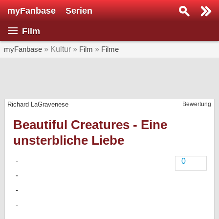
myFanbase
Serien
Serie suchen...
Film
Home
SERIEN
myFanbase
» Kultur »
Film
»
Filme
Serien
Kolumnen
Richard LaGravenese
Bewertung
Interviews
Beautiful Creatures - Eine
Veranstaltungen
unsterbliche Liebe
KULTUR
Specials
0
SERVICE
Gewinnspiele
Forum