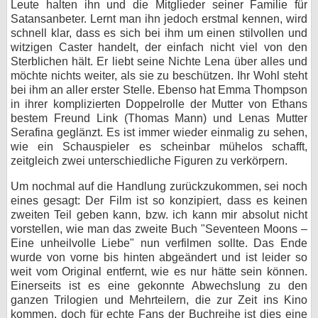
Leute halten ihn und die Mitglieder seiner Familie für
Satansanbeter. Lernt man ihn jedoch erstmal kennen, wird
schnell klar, dass es sich bei ihm um einen stilvollen und
witzigen Caster handelt, der einfach nicht viel von den
Sterblichen hält. Er liebt seine Nichte Lena über alles und
möchte nichts weiter, als sie zu beschützen. Ihr Wohl steht
bei ihm an aller erster Stelle. Ebenso hat Emma Thompson
in ihrer komplizierten Doppelrolle der Mutter von Ethans
bestem Freund Link (Thomas Mann) und Lenas Mutter
Serafina geglänzt. Es ist immer wieder einmalig zu sehen,
wie ein Schauspieler es scheinbar mühelos schafft,
zeitgleich zwei unterschiedliche Figuren zu verkörpern.
Um nochmal auf die Handlung zurückzukommen, sei noch
eines gesagt: Der Film ist so konzipiert, dass es keinen
zweiten Teil geben kann, bzw. ich kann mir absolut nicht
vorstellen, wie man das zweite Buch "Seventeen Moons –
Eine unheilvolle Liebe" nun verfilmen sollte. Das Ende
wurde von vorne bis hinten abgeändert und ist leider so
weit vom Original entfernt, wie es nur hätte sein können.
Einerseits ist es eine gekonnte Abwechslung zu den
ganzen Trilogien und Mehrteilern, die zur Zeit ins Kino
kommen, doch für echte Fans der Buchreihe ist dies eine