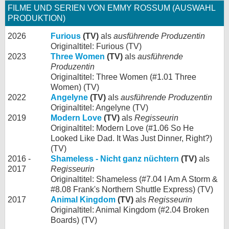
FILME UND SERIEN VON EMMY ROSSUM (AUSWAHL
PRODUKTION)
2026
Furious
(TV)
als
ausführende Produzentin
Originaltitel: Furious (TV)
2023
Three Women
(TV)
als
ausführende
Produzentin
Originaltitel: Three Women (#1.01 Three
Women) (TV)
2022
Angelyne
(TV)
als
ausführende Produzentin
Originaltitel: Angelyne (TV)
2019
Modern Love
(TV)
als
Regisseurin
Originaltitel: Modern Love (#1.06 So He
Looked Like Dad. It Was Just Dinner, Right?)
(TV)
2016 -
Shameless - Nicht ganz nüchtern
(TV)
als
2017
Regisseurin
Originaltitel: Shameless (#7.04 I Am A Storm &
#8.08 Frank's Northern Shuttle Express) (TV)
2017
Animal Kingdom
(TV)
als
Regisseurin
Originaltitel: Animal Kingdom (#2.04 Broken
Boards) (TV)