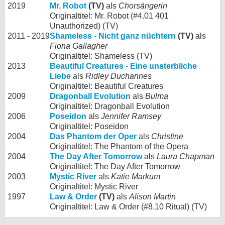
2019
Mr. Robot
(TV)
als
Chorsängerin
Originaltitel: Mr. Robot (#4.01 401
Unauthorized) (TV)
2011 - 2019
Shameless - Nicht ganz nüchtern
(TV)
als
Fiona Gallagher
Originaltitel: Shameless (TV)
2013
Beautiful Creatures - Eine unsterbliche
Liebe
als
Ridley Duchannes
Originaltitel: Beautiful Creatures
2009
Dragonball Evolution
als
Bulma
Originaltitel: Dragonball Evolution
2006
Poseidon
als
Jennifer Ramsey
Originaltitel: Poseidon
2004
Das Phantom der Oper
als
Christine
Originaltitel: The Phantom of the Opera
2004
The Day After Tomorrow
als
Laura Chapman
Originaltitel: The Day After Tomorrow
2003
Mystic River
als
Katie Markum
Originaltitel: Mystic River
1997
Law & Order
(TV)
als
Alison Martin
Originaltitel: Law & Order (#8.10 Ritual) (TV)