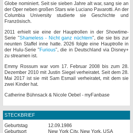
Globe nominiert. Seit sie sieben Jahre alt war, sang sie an
bei X
der Oper neben großen Stars wie Luciano Pavarotti. An der
Columbia University studierte sie Geschichte und
bei Facebook
Französisch.
2011 erhielt sie eine der Hauptrollen in der Showtime-
Serie "
Shameless - Nicht ganz nüchtern
", die sie bis zur
Kontakt
neunten Staffel inne hatte. 2026 folgte eine Hauptrolle in
der Hulu-Serie "
Furious
", die in Deutschland via Disney+
Nutzungsbedingungen
zu streamen ist.
Datenschutz
Emmy Rossum war vom 17. Februar 2008 bis zum 28.
Dezember 2010 mit Justin Siegel verheiratet. Seit dem 28.
Mai 2017 ist sie mit Sam Esmail verheiratet, mit dem sie
Cookie-Einstellungen
zwei Kinder hat.
Impressum
Catherine Bühnsack & Nicole Oebel - myFanbase
Desktop-Ansicht
myFanbase
STECKBRIEF
Geburtstag
12.09.1986
Geburtsort
New York City, New York, USA