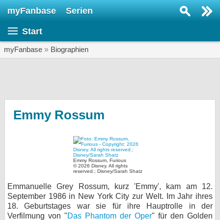
myFanbase
Serien
Serie suchen...
Start
Home
SERIEN
myFanbase
»
Biographien
Serien
Kolumnen
Interviews
Emmy Rossum
Veranstaltungen
KULTUR
Specials
Emmy Rossum, Furious
© 2026 Disney. All rights
reserved.; Disney/Sarah Shatz
SERVICE
Emmanuelle Grey Rossum, kurz 'Emmy', kam am 12.
Gewinnspiele
September 1986 in New York City zur Welt. Im Jahr ihres
18. Geburtstages war sie für ihre Hauptrolle in der
Forum
Verfilmung von "
Das Phantom der Oper
" für den Golden