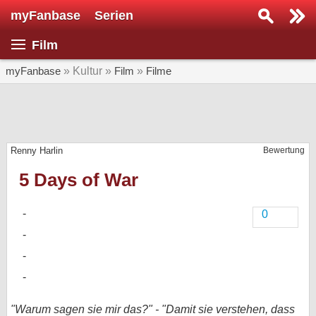
myFanbase
Serien
Serie suchen...
Film
Home
SERIEN
myFanbase
» Kultur »
Film
»
Filme
Serien
Kolumnen
Renny Harlin
Bewertung
Interviews
5 Days of War
Veranstaltungen
KULTUR
0
Specials
SERVICE
Gewinnspiele
Forum
"Warum sagen sie mir das?" - "Damit sie verstehen, dass