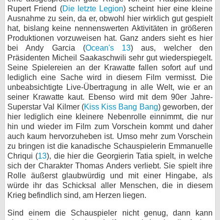
Rupert Friend (
Die letzte Legion
) scheint hier eine kleine
Ausnahme zu sein, da er, obwohl hier wirklich gut gespielt
hat, bislang keine nennenswerten Aktivitäten in größeren
Produktionen vorzuweisen hat. Ganz anders sieht es hier
bei Andy Garcia (
Ocean's 13
) aus, welcher den
Präsidenten Micheil Saakaschwili sehr gut wiederspiegelt.
Seine Spielereien an der Krawatte fallen sofort auf und
lediglich eine Sache wird in diesem Film vermisst. Die
unbeabsichtigte Live-Übertragung in alle Welt, wie er an
seiner Krawatte kaut. Ebenso wird mit dem 90er Jahre-
Superstar Val Kilmer (
Kiss Kiss Bang Bang
) geworben, der
hier lediglich eine kleinere Nebenrolle einnimmt, die nur
hin und wieder im Film zum Vorschein kommt und daher
auch kaum hervorzuheben ist. Umso mehr zum Vorschein
zu bringen ist die kanadische Schauspielerin Emmanuelle
Chriqui (
13
), die hier die Georgierin Tatia spielt, in welche
sich der Charakter Thomas Anders verliebt. Sie spielt ihre
Rolle äußerst glaubwürdig und mit einer Hingabe, als
würde ihr das Schicksal aller Menschen, die in diesem
Krieg befindlich sind, am Herzen liegen.
Sind einem die Schauspieler nicht genug, dann kann