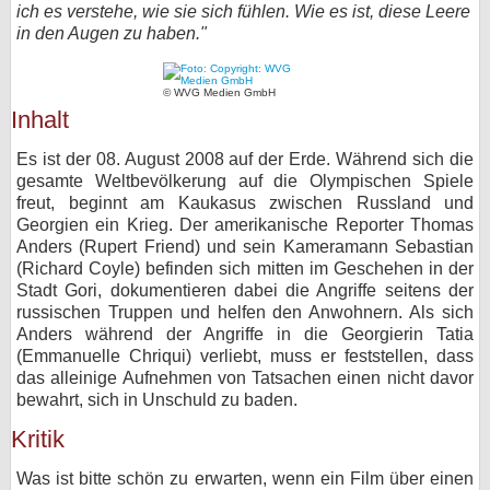
ich es verstehe, wie sie sich fühlen. Wie es ist, diese Leere
bei X
in den Augen zu haben."
bei Facebook
© WVG Medien GmbH
Inhalt
Kontakt
Es ist der 08. August 2008 auf der Erde. Während sich die
gesamte Weltbevölkerung auf die Olympischen Spiele
Nutzungsbedingungen
freut, beginnt am Kaukasus zwischen Russland und
Georgien ein Krieg. Der amerikanische Reporter Thomas
Datenschutz
Anders (Rupert Friend) und sein Kameramann Sebastian
(Richard Coyle) befinden sich mitten im Geschehen in der
Cookie-Einstellungen
Stadt Gori, dokumentieren dabei die Angriffe seitens der
russischen Truppen und helfen den Anwohnern. Als sich
Anders während der Angriffe in die Georgierin Tatia
Impressum
(Emmanuelle Chriqui) verliebt, muss er feststellen, dass
Desktop-Ansicht
das alleinige Aufnehmen von Tatsachen einen nicht davor
bewahrt, sich in Unschuld zu baden.
myFanbase
Kritik
Was ist bitte schön zu erwarten, wenn ein Film über einen