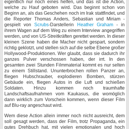
eigentlich nur noch eines helfen, und das ist die Action,
welche zu Hauf geboten wird. Das beginnt schon von
Beginn an, als das Geschehen noch im Irak stattfindet, und
die Reporter Thomas Anders, Sebastian und Miriam -
gespielt von
Scrubs
-Darstellerin
Heather Graham
- in
ihrem Wagen auf dem Weg zu einem Interview angegriffen
werden, und von US-Streitkräften gerettet werden. In dieser
kleinen Szene haben die Macher nicht gespart, sondern
richtig geklotzt, und stellen sich auf die selbe Ebene großer
Hollywood-Produktionen. Wer glaubt, dass sie dadurch ihr
ganzes Pulver verschossen haben, der irrt. In den
gesamten zwei Stunden Filmmaterial kommt es nur selten
zu einem Stillstand. Ununterbrochen rollen Panzer an,
fliegen Hubschrauber, explodieren Bomben, stürzen
Gebäude ein, fliegen Autos in die Luft und schießen
Soldaten. Hinzu kommen noch traumhafte
Landschaftsaufnahmen vom Kaukasus, die womöglich
dann wirklich zum Vorschein kommen, wenn dieser Film
auf Blu-ray angeschaut wird.
Wem diese Action allein immer noch nicht ausreicht, dem
soll gesagt werden, dass der Film, trotz Propaganda, ein
gutes Drehbuch hat, mit vielen emotionalen und hoch