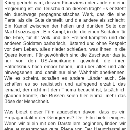
Krieg gedreht wird, dessen Finanziers unter anderem eine
Regierung ist, die Teilschuld an diesem trägt? Es entsteht
ein durchwegs propagandistisches Werk, das die eine
Partei als die Gute darstellt, und die andere als schlecht.
Ein Kampf zwischen der hellen und dunklen Seite der
Macht sozusagen. Ein Kampf, in der die einen Soldaten für
die Ehre, für ihr Volk und die Freiheit kämpfen und die
anderen Soldaten barbarisch, lüsternd und ohne Respekt
vor dem Leben, alles nieder schießen, was ihnen in die
Quere kommt. Für gewöhnlich sind die Zuschauer das ja
nur von den US-Amerikanern gewohnt, die ihren
Patriotismus hoch empor heben, und über alles und alle
hinwegsehen und damit nur eine Wahrheit anerkennen.
Wie es scheint, schaffen es andere Länder auch. Sie
schaffen es so realistisch und aufregend erzählt, das
jemand, der nicht mit dem Thema bedacht ist, tatsächlich
glauben könnte, die Russen seien hier einmal mehr das
Böse der Menschheit.
Was bietet dieser Film abgesehen davon, dass es ein
Propagandafilm der Georgier ist? Der Film bietet einiges.
Wenn wir allein mit den Darstellern beginnen, finden wir
eine ausgesprochen gute Riege vor. Der Hauptdarsteller