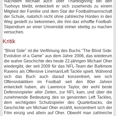
Nachdem Michael auch über Thanksgiving bei den
Tuohoys bleibt, entwickelt er sich zusehends zu einem
Mitglied der Familie und dem Star der Footballmannschaft
der Schule, natürlich nicht ohne zahlreiche Hürden in den
Weg gestellt zu bekommen, die ihm das erhoffte Football-
Stipendium an einer Universität immer streitig zu machen
versuchen.
Kritik
"Blind Side" ist die Verfilmung des Buchs "The Blind Side:
Evolution of a Game" aus dem Jahre 2006, das wiederum
die wahre Geschichte des heute 22-jährigen Michael Oher
wiedergibt, der seit 2009 für das NFL-Team der Baltimore
Ravens als Offensive Lineman/Left Tackle spielt. Während
sich das Buch auch darauf konzentriert, wie sich
Offensivtaktiken im Football seit den 80er Jahren
entwickelt haben, als Lawrence Taylor, der wohl beste
Defensivspieler aller Zeiten, zur NFL kam, und über die
zunehmende Bedeutung des so genannten Left Tackles,
dem wichtigsten Schutzspieler des Quarterbacks, die
Geschichte um Michael Oher erzählt, konzentriert sich der
Film einzig und allein auf Oher. Obwohl man zahlreiche