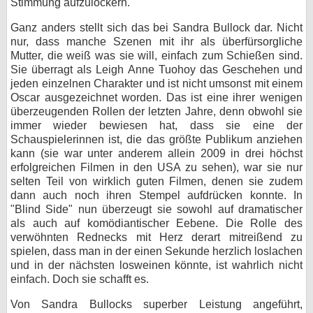
Stimmung aufzulockern.
Ganz anders stellt sich das bei Sandra Bullock dar. Nicht
nur, dass manche Szenen mit ihr als überfürsorgliche
Mutter, die weiß was sie will, einfach zum Schießen sind.
Sie überragt als Leigh Anne Tuohoy das Geschehen und
jeden einzelnen Charakter und ist nicht umsonst mit einem
Oscar ausgezeichnet worden. Das ist eine ihrer wenigen
überzeugenden Rollen der letzten Jahre, denn obwohl sie
immer wieder bewiesen hat, dass sie eine der
Schauspielerinnen ist, die das größte Publikum anziehen
kann (sie war unter anderem allein 2009 in drei höchst
erfolgreichen Filmen in den USA zu sehen), war sie nur
selten Teil von wirklich guten Filmen, denen sie zudem
dann auch noch ihren Stempel aufdrücken konnte. In
"Blind Side" nun überzeugt sie sowohl auf dramatischer
als auch auf komödiantischer Eebene. Die Rolle des
verwöhnten Rednecks mit Herz derart mitreißend zu
spielen, dass man in der einen Sekunde herzlich loslachen
und in der nächsten losweinen könnte, ist wahrlich nicht
einfach. Doch sie schafft es.
Von Sandra Bullocks superber Leistung angeführt,