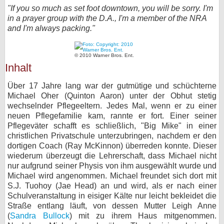
"If you so much as set foot downtown, you will be sorry. I'm
bei X
in a prayer group with the D.A., I'm a member of the NRA
and I'm always packing."
bei Facebook
© 2010 Warner Bros. Ent.
Inhalt
Kontakt
Über 17 Jahre lang war der gutmütige und schüchterne
Nutzungsbedingungen
Michael Oher (Quinton Aaron) unter der Obhut stetig
wechselnder Pflegeeltern. Jedes Mal, wenn er zu einer
Datenschutz
neuen Pflegefamilie kam, rannte er fort. Einer seiner
Pflegeväter schafft es schließlich, "Big Mike" in einer
Cookie-Einstellungen
christlichen Privatschule unterzubringen, nachdem er den
dortigen Coach (Ray McKinnon) überreden konnte. Dieser
Impressum
wiederum überzeugt die Lehrerschaft, dass Michael nicht
nur aufgrund seiner Physis von ihm ausgewählt wurde und
Desktop-Ansicht
Michael wird angenommen. Michael freundet sich dort mit
myFanbase
S.J. Tuohoy (Jae Head) an und wird, als er nach einer
Schulveranstaltung in eisiger Kälte nur leicht bekleidet die
Straße entlang läuft, von dessen Mutter Leigh Anne
(
Sandra Bullock
) mit zu ihrem Haus mitgenommen.