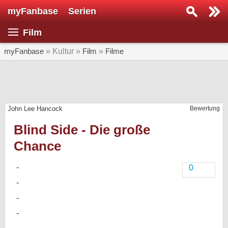
myFanbase
Serien
Serie suchen...
Film
Home
SERIEN
myFanbase
» Kultur »
Film
»
Filme
Serien
Kolumnen
John Lee Hancock
Bewertung
Interviews
Blind Side - Die große
Veranstaltungen
Chance
KULTUR
Specials
0
SERVICE
Gewinnspiele
Forum