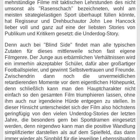
mehrstündige Filme mit taktischen Lehrstunden des nicht
umsonst als "Rasenschach" bezeichneten, wohl am
meisten strategielastigen Sport überhaupt füllen könnte,
hat Regisseur und Drehbuchautor John Lee Hancock
lieber voll und ganz auf eine der liebsten Stories von
Publikum und Kritikern gesetzt: die Underdog-Story.
Denn auch bei "Blind Side" findet man alle typischen
Zutaten für dieses mittlerweile schon fast eigene
Filmgenre. Der Junge aus erbärmlichen Verhältnissen wird
ein immerhin akzeptabler Schüler, dafür aber großartiger
Footballspieler, und gewinnt Selbstvertrauen und Freunde.
Zwischendrin dann noch die unvermeidlichen
retardierenden Momente vor dem eigentlichen Höhepunkt,
denn schließlich kann man den Hauptcharakter nicht
einfach so den gesamten Film triumphieren lassen, ohne
ihm auch nur irgendeine Hürde entgegen zu stellen. In
dieser Hinsicht unterscheidet sich der Film also höchstens
geringfügig von den vielen Underdog-Stories der letzten
Jahre, die besonders gern bei Sportdramen eingesetzt
werden, denn nirgendwo kann man die positive Wandlung
simplifizierter darstellen als auf dem Spielfeld, das dann
immer wieder als Sinnbild für die jeweilige Lebenssituation