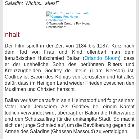
Saladin: "Nichts... alles!"
bei X
bei Facebook
© Twentieth Century Fox Home
Entertainment
Inhalt
Kontakt
Der Film spielt in der Zeit von 1184 bis 1187. Kurz nach
dem Tod von Frau und Kind offenbart man dem
Nutzungsbedingungen
französischen Hufschmied Balian (
Orlando Bloom
), dass
er der uneheliche Sohn des berühmten Ritters und
Datenschutz
Kreuzzughelden Godfrey de Ibelin (Liam Neeson) ist.
Godfrey ist Baron des Königs von Jerusalem und tut alles
Cookie-Einstellungen
dafür, dass im Heiligen Land wieder Frieden zwischen den
Muslimen und Christen herrscht.
Impressum
Balian verlässt daraufhin sein Heimatdorf und folgt seinem
Desktop-Ansicht
Vater nach Jerusalem. Als Godfrey bei einem Kampf
tödlich verwundet wird, überträgt er Balian die Ritterwürde
myFanbase
und den Schutzauftrag für die umkämpfte Stadt. So macht
sich der junge Schmied auf, um die Bevölkerung gegen die
Armee des Saladins (Ghassan Massoud) zu verteidigen.