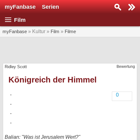
myFanbase
Serien
Serie suchen...
Film
Home
SERIEN
myFanbase
» Kultur »
Film
»
Filme
Serien
Kolumnen
Ridley Scott
Bewertung
Interviews
Königreich der Himmel
Veranstaltungen
KULTUR
0
Specials
SERVICE
Gewinnspiele
Forum
Balian: "Was ist Jerusalem Wert?"