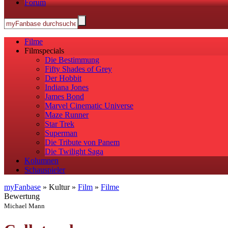
Forum
Filme
Filmspecials
Die Bestimmung
Fifty Shades of Grey
Der Hobbit
Indiana Jones
James Bond
Marvel Cinematic Universe
Maze Runner
Star Trek
Superman
Die Tribute von Panem
Die Twilight Saga
Kolumnen
Schauspieler
myFanbase
» Kultur »
Film
»
Filme
Bewertung
Michael Mann