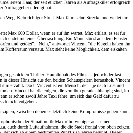
eliertem Haar, der seit etlichen Jahren als Auftragskiller erfolgreich
er Auftraggeber erledigt hat.
ten Weg. Kein richtiger Streit. Max fährt seine Strecke und wettet um
et Max 600 Dollar, wenn er auf ihn wartet. Max erklärt, es sei für
such endet mit einer Überraschung. Ein Mann stürzt aus dem Fenster
eworfen und getötet". "Nein," antwortet Vincent, "die Kugeln haben ihn
 im Kofferraum verstaut. Max sieht keine Möglichkeit, dem eiskalten
n gespickten Thriller. Hauptinhalt des Films ist jedoch der fast
n in dieser Hinsicht aus den beiden Schauspielern herausholt. Vincent
 ihm erzählt. Doch Vincent ist ein Mensch, der – je nach Lust und
ommen. Vincent hat diejenigen, die von ihm gerade abhängig sind, im
n er schon zwölf Jahre Taxi fahre, um sich das Geld dafür zu
sich nicht entgehen.
nzipien, zwischen denen es letztlich keine Kompromisse geben kann.
strophobische der Situation für Max rührt weniger aus seiner
.a. auch durch Luftaufnahmen, die die Stadt frontal von oben zeigen.
, der sich ab einem bestimmten Punkt zu wehren beginnt. Dieser