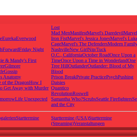
Lost
Mad Men
Manifest
Marvel's Daredevil
Marvel
ie
Eureka
Everwood
Iron Fist
Marvel's Jessica Jones
Marvel's Luk
Cage
Marvel's The Defenders
Modern Famil
shForward
Friday Night
Nashville
New Girl
Nip/Tuck
O.C., California
October Road
Once Upon a
ie & Mandy's First
Time
Once Upon a Time in Wonderland
One
rer
Gilmore
Tree Hill
Outlander
Outlander: Blood of My
fe
Gossip
Blood
's Anatomy
Prison Break
Private Practice
Psych
Pushing
 of the Dragon
How I
Daisies
o Get Away with Murder
Quantico
Revolution
Roswell
omorrow
Life Unexpected
Samantha Who?
Scrubs
Seattle Firefighters
Se
and the City
galerien
Starttermine
Starttermine (USA)
Starttermine
(Streaming)
Veranstaltungen