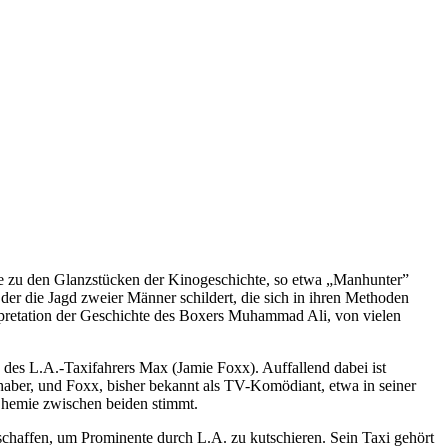
me zu den Glanzstücken der Kinogeschichte, so etwa „Manhunter”
er die Jagd zweier Männer schildert, die sich in ihren Methoden
nterpretation der Geschichte des Boxers Muhammad Ali, von vielen
 des L.A.-Taxifahrers Max (Jamie Foxx). Auffallend dabei ist
haber, und Foxx, bisher bekannt als TV-Komödiant, etwa in seiner
 Chemie zwischen beiden stimmt.
schaffen, um Prominente durch L.A. zu kutschieren. Sein Taxi gehört