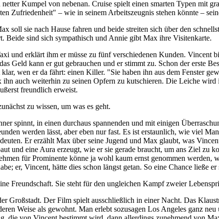
 netter Kumpel von nebenan. Cruise spielt einen smarten Typen mit graum
lsten Zufriedenheit" – wie in seinem Arbeitszeugnis stehen könnte – sein
ax soll sie nach Hause fahren und beide streiten sich über den schnells
. Beide sind sich sympathisch und Annie gibt Max ihre Visitenkarte.
i und erklärt ihm er müsse zu fünf verschiedenen Kunden. Vincent biet
 das Geld kann er gut gebrauchen und er stimmt zu. Schon der erste Be
st klar, wen er da fährt: einen Killer. "Sie haben ihn aus dem Fenster g
x ihn auch weiterhin zu seinen Opfern zu kutschieren. Die Leiche wird
ußerst freundlich erweist.
zunächst zu wissen, um was es geht.
er spinnt, in einen durchaus spannenden und mit einigen Überraschunge
den werden lässt, aber eben nur fast. Es ist erstaunlich, wie viel Man
bedeuten. Er erzählt Max über seine Jugend und Max glaubt, was Vincent
t und eine Aura erzeugt, wie er sie gerade braucht, um ans Ziel zu k
ehmen für Prominente könne ja wohl kaum ernst genommen werden, wen
be; er, Vincent, hätte dies schon längst getan. So eine Chance ließe er 
ne Freundschaft. Sie steht für den ungleichen Kampf zweier Lebenspri
 der Großstadt. Der Film spielt ausschließlich in einer Nacht. Das Klau
nderen Weise als gewohnt. Man erlebt sozusagen Los Angeles ganz neu u
ng, die von Vincent bestimmt wird, dann allerdings zunehmend von Max