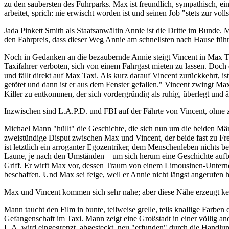
zu den saubersten des Fuhrparks. Max ist freundlich, sympathisch, ein
arbeitet, sprich: nie erwischt worden ist und seinen Job "stets zur vol
Jada Pinkett Smith als Staatsanwältin Annie ist die Dritte im Bunde. M
den Fahrpreis, dass dieser Weg Annie am schnellsten nach Hause führt
Noch in Gedanken an die bezaubernde Annie steigt Vincent in Max Tax
Taxifahrer verboten, sich von einem Fahrgast mieten zu lassen. Doch
und fällt direkt auf Max Taxi. Als kurz darauf Vincent zurückkehrt, i
getötet und dann ist er aus dem Fenster gefallen." Vincent zwingt Ma
Killer zu entkommen, der sich vordergründig als ruhig, überlegt und ä
Inzwischen sind L.A.P.D. und FBI auf der Fährte von Vincent, ohne 
Michael Mann "hüllt" die Geschichte, die sich nun um die beiden Männ
zweistündige Disput zwischen Max und Vincent, der beide fast zu Freun
ist letztlich ein arroganter Egozentriker, dem Menschenleben nichts 
Laune, je nach den Umständen – um sich herum eine Geschichte aufbau
Griff. Er wirft Max vor, dessen Traum von einem Limousinen-Untern
beschaffen. Und Max sei feige, weil er Annie nicht längst angerufen ha
Max und Vincent kommen sich sehr nahe; aber diese Nähe erzeugt kei
Mann taucht den Film in bunte, teilweise grelle, teils knallige Farben
Gefangenschaft im Taxi. Mann zeigt eine Großstadt in einer völlig a
L.A. wird eingegrenzt, abgesteckt, neu "erfunden" durch die Handlu