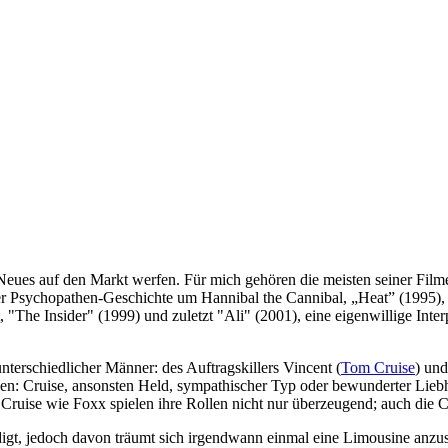
 Neues auf den Markt werfen. Für mich gehören die meisten seiner Fil
r Psychopathen-Geschichte um Hannibal the Cannibal, „Heat” (1995), d
lt, "The Insider" (1999) und zuletzt "Ali" (2001), eine eigenwillige I
nterschiedlicher Männer: des Auftragskillers Vincent (
Tom Cruise
) und
rden: Cruise, ansonsten Held, sympathischer Typ oder bewunderter Lieb
 Cruise wie Foxx spielen ihre Rollen nicht nur überzeugend; auch die
ledigt, jedoch davon träumt sich irgendwann einmal eine Limousine anzu