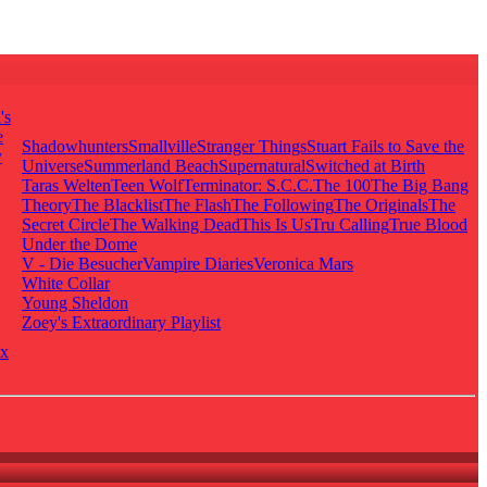
's
e
Shadowhunters
Smallville
Stranger Things
Stuart Fails to Save the
y
Universe
Summerland Beach
Supernatural
Switched at Birth
Taras Welten
Teen Wolf
Terminator: S.C.C.
The 100
The Big Bang
Theory
The Blacklist
The Flash
The Following
The Originals
The
Secret Circle
The Walking Dead
This Is Us
Tru Calling
True Blood
Under the Dome
V - Die Besucher
Vampire Diaries
Veronica Mars
White Collar
Young Sheldon
Zoey's Extraordinary Playlist
x