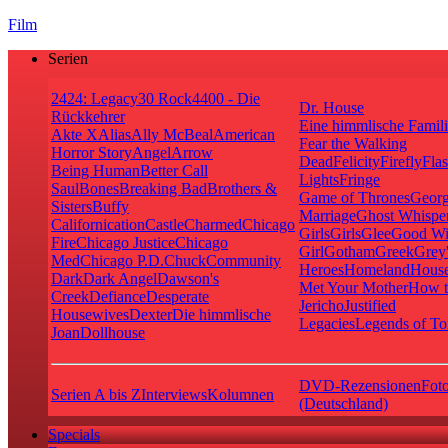
Film
Serien
24
24: Legacy
30 Rock
4400 - Die
Dr. House
Rückkehrer
Eine himmlische Famil
Akte X
Alias
Ally McBeal
American
Fear the Walking
Horror Story
Angel
Arrow
Dead
Felicity
Firefly
Fla
Being Human
Better Call
Lights
Fringe
Saul
Bones
Breaking Bad
Brothers &
Game of Thrones
Georg
Sisters
Buffy
Marriage
Ghost Whispe
Californication
Castle
Charmed
Chicago
Girls
Girls
Glee
Good Wi
Fire
Chicago Justice
Chicago
Girl
Gotham
Greek
Grey
Med
Chicago P.D.
Chuck
Community
Heroes
Homeland
House
Dark
Dark Angel
Dawson's
Met Your Mother
How t
Creek
Defiance
Desperate
Jericho
Justified
Housewives
Dexter
Die himmlische
Legacies
Legends of T
Joan
Dollhouse
DVD-Rezensionen
Foto
Serien A bis Z
Interviews
Kolumnen
(Deutschland)
Specials