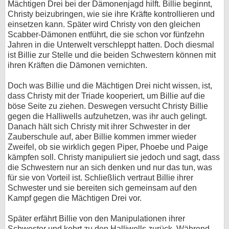
Mächtigen Drei bei der Dämonenjagd hilft. Billie beginnt,
Christy beizubringen, wie sie ihre Kräfte kontrollieren und
bei X
einsetzen kann. Später wird Christy von den gleichen
Scabber-Dämonen entführt, die sie schon vor fünfzehn
bei Facebook
Jahren in die Unterwelt verschleppt hatten. Doch diesmal
ist Billie zur Stelle und die beiden Schwestern können mit
ihren Kräften die Dämonen vernichten.
Kontakt
Doch was Billie und die Mächtigen Drei nicht wissen, ist,
Nutzungsbedingungen
dass Christy mit der Triade kooperiert, um Billie auf die
böse Seite zu ziehen. Deswegen versucht Christy Billie
Datenschutz
gegen die Halliwells aufzuhetzen, was ihr auch gelingt.
Danach hält sich Christy mit ihrer Schwester in der
Cookie-Einstellungen
Zauberschule auf, aber Billie kommen immer wieder
Zweifel, ob sie wirklich gegen Piper, Phoebe und Paige
kämpfen soll. Christy manipuliert sie jedoch und sagt, dass
Impressum
die Schwestern nur an sich denken und nur das tun, was
Desktop-Ansicht
für sie von Vorteil ist. Schließlich vertraut Billie ihrer
myFanbase
Schwester und sie bereiten sich gemeinsam auf den
Kampf gegen die Mächtigen Drei vor.
Später erfährt Billie von den Manipulationen ihrer
Schwester und kehrt zu den Halliwells zurück. Während