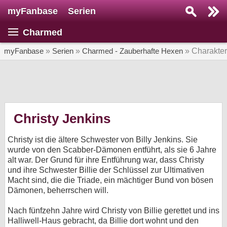
myFanbase
Serien
Serie suchen...
Charmed
Home
SERIEN
myFanbase
»
Serien
»
Charmed - Zauberhafte Hexen
» Charakte
Serien
Kolumnen
Interviews
Christy Jenkins
Veranstaltungen
Christy ist die ältere Schwester von Billy Jenkins. Sie
KULTUR
wurde von den Scabber-Dämonen entführt, als sie 6 Jahre
alt war. Der Grund für ihre Entführung war, dass Christy
Specials
und ihre Schwester Billie der Schlüssel zur Ultimativen
Macht sind, die die Triade, ein mächtiger Bund von bösen
SERVICE
Dämonen, beherrschen will.
Gewinnspiele
Nach fünfzehn Jahre wird Christy von Billie gerettet und ins
Forum
Halliwell-Haus gebracht, da Billie dort wohnt und den