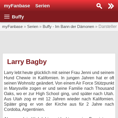
myFanbase
Serien
Serie suchen...
Buffy
Home
SERIEN
myFanbase
»
Serien
»
Buffy - Im Bann der Dämonen
» Darsteller
Serien
Kolumnen
Interviews
Larry Bagby
Veranstaltungen
Larry lebt heute glücklich mit seiner Frau Jenni und seinem
KULTUR
Hund Chewie in Kalifornien. In jungen Jahren hat er oft
seinen Wohnsitz geändert. Von einem Air Force Stützpunkt
Specials
in Marysville zogen er und seine Familie nach Thousand
Oaks, wo er zur High School ging, und später nach Utah.
SERVICE
Aus Utah zog er mit 12 Jahren wieder nach Kalifornien.
Gewinnspiele
Später ging er von der Kirche aus für 2 Jahre nach
Cordoba, Argentinien.
Forum