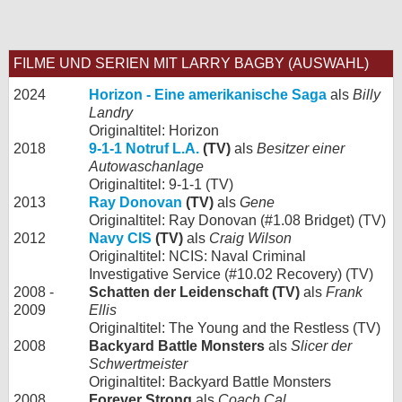
FILME UND SERIEN MIT LARRY BAGBY (AUSWAHL)
2024
Horizon - Eine amerikanische Saga
als
Billy
Landry
Originaltitel: Horizon
2018
9-1-1 Notruf L.A.
(TV)
als
Besitzer einer
Autowaschanlage
Originaltitel: 9-1-1 (TV)
2013
Ray Donovan
(TV)
als
Gene
Originaltitel: Ray Donovan (#1.08 Bridget) (TV)
2012
Navy CIS
(TV)
als
Craig Wilson
Originaltitel: NCIS: Naval Criminal
Investigative Service (#10.02 Recovery) (TV)
2008 -
Schatten der Leidenschaft (TV)
als
Frank
2009
Ellis
Originaltitel: The Young and the Restless (TV)
2008
Backyard Battle Monsters
als
Slicer der
Schwertmeister
Originaltitel: Backyard Battle Monsters
2008
Forever Strong
als
Coach Cal