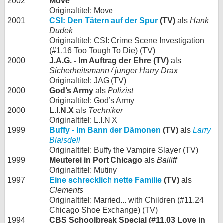
2002
Move
Originaltitel: Move
2001
CSI: Den Tätern auf der Spur
(TV)
als
Hank
Dudek
Originaltitel: CSI: Crime Scene Investigation
(#1.16 Too Tough To Die) (TV)
2000
J.A.G. - Im Auftrag der Ehre (TV)
als
Sicherheitsmann / junger Harry Drax
Originaltitel: JAG (TV)
2000
God’s Army
als
Polizist
Originaltitel: God’s Army
2000
L.I.N.X
als
Techniker
Originaltitel: L.I.N.X
1999
Buffy - Im Bann der Dämonen
(TV)
als
Larry
Blaisdell
Originaltitel: Buffy the Vampire Slayer (TV)
1999
Meuterei in Port Chicago
als
Bailiff
Originaltitel: Mutiny
1997
Eine schrecklich nette Familie
(TV)
als
Clements
Originaltitel: Married... with Children (#11.24
Chicago Shoe Exchange) (TV)
1994
CBS Schoolbreak Special (#11.03 Love in