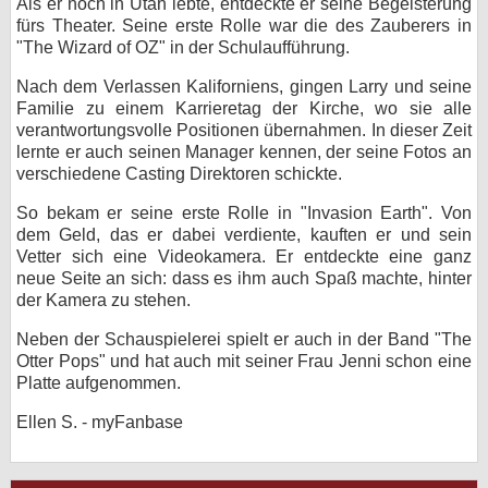
Als er noch in Utah lebte, entdeckte er seine Begeisterung
fürs Theater. Seine erste Rolle war die des Zauberers in
bei X
"The Wizard of OZ" in der Schulaufführung.
bei Facebook
Nach dem Verlassen Kaliforniens, gingen Larry und seine
Familie zu einem Karrieretag der Kirche, wo sie alle
verantwortungsvolle Positionen übernahmen. In dieser Zeit
Kontakt
lernte er auch seinen Manager kennen, der seine Fotos an
verschiedene Casting Direktoren schickte.
Nutzungsbedingungen
So bekam er seine erste Rolle in "Invasion Earth". Von
dem Geld, das er dabei verdiente, kauften er und sein
Datenschutz
Vetter sich eine Videokamera. Er entdeckte eine ganz
neue Seite an sich: dass es ihm auch Spaß machte, hinter
Cookie-Einstellungen
der Kamera zu stehen.
Impressum
Neben der Schauspielerei spielt er auch in der Band "The
Otter Pops" und hat auch mit seiner Frau Jenni schon eine
Desktop-Ansicht
Platte aufgenommen.
myFanbase
Ellen S. - myFanbase