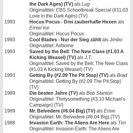
the Dark Ages) (TV)
als
Lug
Originaltitel: CBS Schoolbreak Special (#11.03
Love in the Dark Ages) (TV)
1993
Hocus Pocus - Drei zauberhafte Hexen
als
Ernie/ Ice
Originaltitel: Hocus Pocus
1993
Cool Blades - Nur der Sieg zählt
als
Jimbo
Originaltitel: Airborne
1993
Saved by the Bell: The New Class (#1.03 A
Kicking Weasel) (TV)
als
J.T.
Originaltitel: Saved by the Bell: The New Class
(#1.03 A Kicking Weasel) (TV)
1993
Getting By (#2.09 The Pit Stop) (TV)
als
Brad
Originaltitel: Getting By (#2.09 The Pit Stop)
(TV)
1989
Die besten Jahre (TV)
als
Bob Stanton
Originaltitel: Thirtysomething (#3.10 Michael's
Campaign) (TV)
1989
Mr. Belvedere (#6.04 Big) (TV)
als
Ernie
Originaltitel: Mr. Belvedere (#6.04 Big) (TV)
1988
Invasion Earth: The Aliens Are Here
als
Tim
Originaltitel: Invasion Earth: The Aliens Are