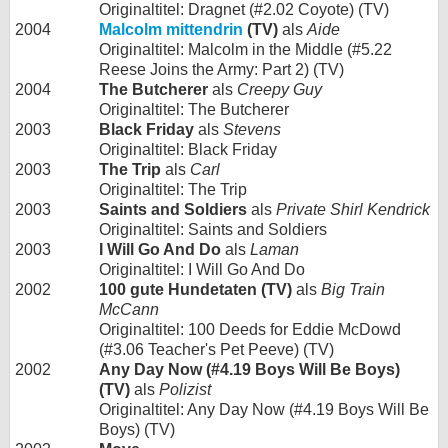
Originaltitel: Dragnet (#2.02 Coyote) (TV)
2004
Malcolm mittendrin
(TV)
als
Aide
Originaltitel: Malcolm in the Middle (#5.22
Reese Joins the Army: Part 2) (TV)
2004
The Butcherer
als
Creepy Guy
Originaltitel: The Butcherer
2003
Black Friday
als
Stevens
Originaltitel: Black Friday
2003
The Trip
als
Carl
Originaltitel: The Trip
2003
Saints and Soldiers
als
Private Shirl Kendrick
Originaltitel: Saints and Soldiers
2003
I Will Go And Do
als
Laman
Originaltitel: I Will Go And Do
2002
100 gute Hundetaten (TV)
als
Big Train
McCann
Originaltitel: 100 Deeds for Eddie McDowd
(#3.06 Teacher's Pet Peeve) (TV)
2002
Any Day Now (#4.19 Boys Will Be Boys)
(TV)
als
Polizist
Originaltitel: Any Day Now (#4.19 Boys Will Be
Boys) (TV)