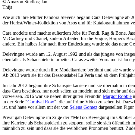
© Amazon Studios; Jan
Thijs
Wie auch ihre Mutter Pandora Stevens begann Cara Delevingne ab 201
der Herbst/Winter-Kollektion von Asos und für Katalogaufnahmen verp
Cara modelte und machte außerdem Jobs für Fendi, Rag & Bone, Jason
McCartney und Chanel, zudem Arbeiten für die Vogue, Harper's Baz
andere. Ein halbes Jahr nach ihrer Entdeckung wurde sie das neue G
Delevingne wurde am 12. August 1992 und als das jüngste von insges
ebenfalls als Schauspielerin arbeitet. Caras zweiter Vorname ist Jocel
Delevingne wurde durch ihre Modelkarriere berühmt und sie wurde vo
Ab 2013 warb sie für das Dessouslabel La Perla und ab dem Frühjahr
Im Jahr 2012 begann ihre Schauspielkarriere und sie übernahm in de
dass Cara beschloss, nur noch selten zu modeln und sich mehr auf das 
vorweisen. 2016 war sie neben ihrer guten Freundin
Margot Robbie
i
in der Serie "
Carnival Row
", die auf Prime Video zu sehen ist. Daz
ist, und hatte vor allem mit der von
Selena Gomez
dargestellten Figur
Privat gab Delevingne im Zuge der #MeToo-Bewegung im Oktober 2017 
ihre Karriere als Schauspielerin zu stoppen, sollte sie sich öffentli
männlich zu sein und dass sie die weiblichen Pronomen benutzt. Zudem i