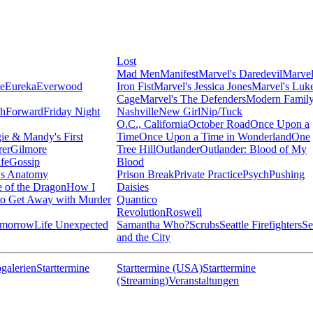
Lost
Mad Men
Manifest
Marvel's Daredevil
Marvel
ie
Eureka
Everwood
Iron Fist
Marvel's Jessica Jones
Marvel's Luk
Cage
Marvel's The Defenders
Modern Famil
shForward
Friday Night
Nashville
New Girl
Nip/Tuck
O.C., California
October Road
Once Upon a
ie & Mandy's First
Time
Once Upon a Time in Wonderland
One
rer
Gilmore
Tree Hill
Outlander
Outlander: Blood of My
fe
Gossip
Blood
's Anatomy
Prison Break
Private Practice
Psych
Pushing
 of the Dragon
How I
Daisies
o Get Away with Murder
Quantico
Revolution
Roswell
omorrow
Life Unexpected
Samantha Who?
Scrubs
Seattle Firefighters
Se
and the City
galerien
Starttermine
Starttermine (USA)
Starttermine
(Streaming)
Veranstaltungen