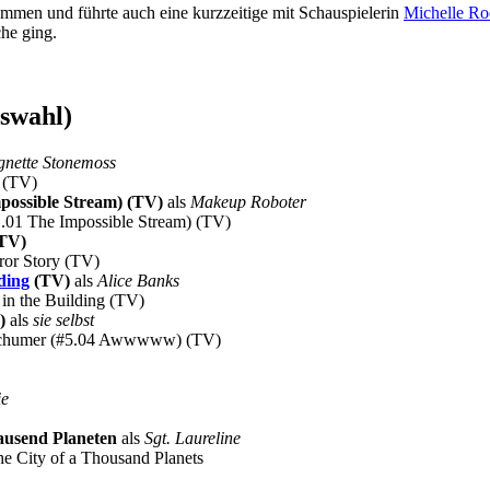
mmen und führte auch eine kurzzeitige mit Schauspielerin
Michelle Ro
he ging.
swahl)
gnette Stonemoss
w (TV)
possible Stream) (TV)
als
Makeup Roboter
11.01 The Impossible Stream) (TV)
TV)
rror Story (TV)
ding
(TV)
als
Alice Banks
 in the Building (TV)
)
als
sie selbst
y Schumer (#5.04 Awwwww) (TV)
ie
tausend Planeten
als
Sgt. Laureline
the City of a Thousand Planets