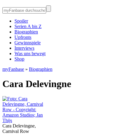
Spoiler
Serien A bis Z
Biographien
Upfronts
Gewinnspiele
Interviews
Was uns bewegt
Shop
myFanbase
»
Biographien
Cara Delevingne
Cara Delevingne,
Carnival Row