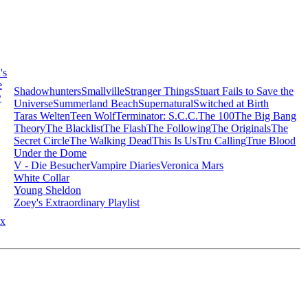
's
e
Shadowhunters
Smallville
Stranger Things
Stuart Fails to Save the
y
Universe
Summerland Beach
Supernatural
Switched at Birth
Taras Welten
Teen Wolf
Terminator: S.C.C.
The 100
The Big Bang
Theory
The Blacklist
The Flash
The Following
The Originals
The
Secret Circle
The Walking Dead
This Is Us
Tru Calling
True Blood
Under the Dome
V - Die Besucher
Vampire Diaries
Veronica Mars
White Collar
Young Sheldon
Zoey's Extraordinary Playlist
x