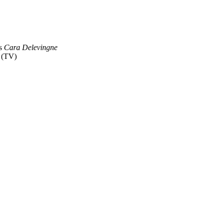
s
Cara Delevingne
) (TV)