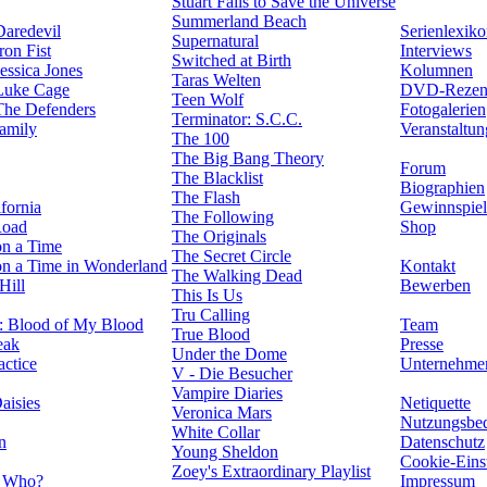
Stuart Fails to Save the Universe
Summerland Beach
Daredevil
Serienlexik
Supernatural
ron Fist
Interviews
Switched at Birth
essica Jones
Kolumnen
Taras Welten
Luke Cage
DVD-Rezen
Teen Wolf
The Defenders
Fotogalerien
Terminator: S.C.C.
amily
Veranstaltu
The 100
The Big Bang Theory
Forum
The Blacklist
Biographien
The Flash
fornia
Gewinnspiel
The Following
Road
Shop
The Originals
n a Time
The Secret Circle
n a Time in Wonderland
Kontakt
The Walking Dead
Hill
Bewerben
This Is Us
Tru Calling
: Blood of My Blood
Team
True Blood
eak
Presse
Under the Dome
actice
Unternehme
V - Die Besucher
Vampire Diaries
aisies
Netiquette
Veronica Mars
Nutzungsbe
White Collar
n
Datenschutz
Young Sheldon
Cookie-Eins
Zoey's Extraordinary Playlist
 Who?
Impressum