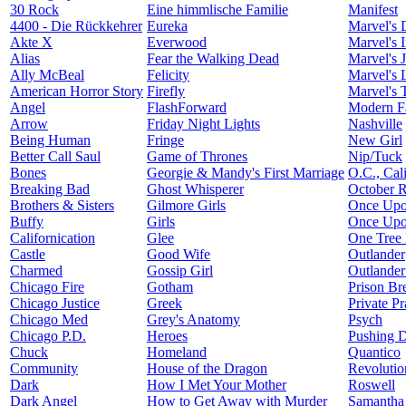
30 Rock
Eine himmlische Familie
Manifest
4400 - Die Rückkehrer
Eureka
Marvel's 
Akte X
Everwood
Marvel's I
Alias
Fear the Walking Dead
Marvel's J
Ally McBeal
Felicity
Marvel's 
American Horror Story
Firefly
Marvel's 
Angel
FlashForward
Modern F
Arrow
Friday Night Lights
Nashville
Being Human
Fringe
New Girl
Better Call Saul
Game of Thrones
Nip/Tuck
Bones
Georgie & Mandy's First Marriage
O.C., Cali
Breaking Bad
Ghost Whisperer
October 
Brothers & Sisters
Gilmore Girls
Once Upo
Buffy
Girls
Once Upo
Californication
Glee
One Tree 
Castle
Good Wife
Outlander
Charmed
Gossip Girl
Outlander
Chicago Fire
Gotham
Prison Br
Chicago Justice
Greek
Private Pr
Chicago Med
Grey's Anatomy
Psych
Chicago P.D.
Heroes
Pushing D
Chuck
Homeland
Quantico
Community
House of the Dragon
Revolutio
Dark
How I Met Your Mother
Roswell
Dark Angel
How to Get Away with Murder
Samantha