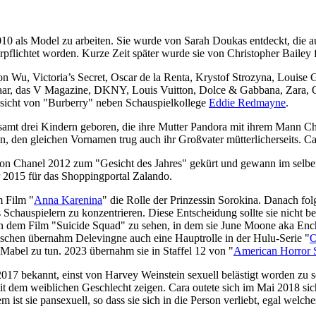
0 als Model zu arbeiten. Sie wurde von Sarah Doukas entdeckt, die a
flichtet worden. Kurze Zeit später wurde sie von Christopher Bailey f
 Wu, Victoria’s Secret, Oscar de la Renta, Krystof Strozyna, Louise 
aar, das V Magazine, DKNY, Louis Vuitton, Dolce & Gabbana, Zara, O
esicht von "Burberry" neben Schauspielkollege
Eddie Redmayne
.
amt drei Kindern geboren, die ihre Mutter Pandora mit ihrem Mann Ch
yn, den gleichen Vornamen trug auch ihr Großvater mütterlicherseits. Ca
n Chanel 2012 zum "Gesicht des Jahres" gekürt und gewann im selben 
 2015 für das Shoppingportal Zalando.
m Film "
Anna Karenina
" die Rolle der Prinzessin Sorokina. Danach fo
Schauspielern zu konzentrieren. Diese Entscheidung sollte sie nicht ber
n dem Film "Suicide Squad" zu sehen, in dem sie June Moone aka Encha
wischen übernahm Delevingne auch eine Hauptrolle in der Hulu-Serie "
O
 Mabel zu tun. 2023 übernahm sie in Staffel 12 von "
American Horror 
bekannt, einst von Harvey Weinstein sexuell belästigt worden zu sein,
ch mit dem weiblichen Geschlecht zeigen. Cara outete sich im Mai 2018 si
st sie pansexuell, so dass sie sich in die Person verliebt, egal welche