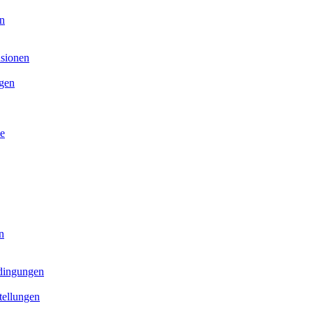
on
sionen
ngen
e
n
dingungen
tellungen