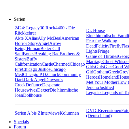
Serien
24
24: Legacy
30 Rock
4400 - Die
Dr. House
Rückkehrer
Eine himmlische Famil
Akte X
Alias
Ally McBeal
American
Fear the Walking
Horror Story
Angel
Arrow
Dead
Felicity
Firefly
Fla
Being Human
Better Call
Lights
Fringe
Saul
Bones
Breaking Bad
Brothers &
Game of Thrones
Georg
Sisters
Buffy
Marriage
Ghost Whispe
Californication
Castle
Charmed
Chicago
Girls
Girls
Glee
Good Wi
Fire
Chicago Justice
Chicago
Girl
Gotham
Greek
Grey
Med
Chicago P.D.
Chuck
Community
Heroes
Homeland
House
Dark
Dark Angel
Dawson's
Met Your Mother
How t
Creek
Defiance
Desperate
Jericho
Justified
Housewives
Dexter
Die himmlische
Legacies
Legends of T
Joan
Dollhouse
DVD-Rezensionen
Foto
Serien A bis Z
Interviews
Kolumnen
(Deutschland)
Specials
Forum