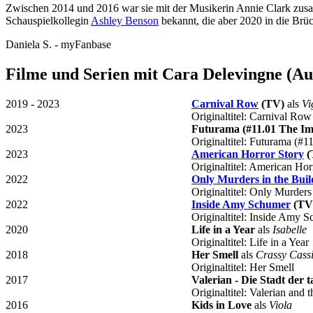
Zwischen 2014 und 2016 war sie mit der Musikerin Annie Clark zusa
Schauspielkollegin
Ashley Benson
bekannt, die aber 2020 in die Brüc
Daniela S. - myFanbase
Filme und Serien mit Cara Delevingne (Au
2019 - 2023
Carnival Row
(TV)
als
Vi
Originaltitel: Carnival Ro
2023
Futurama (#11.01 The Im
Originaltitel: Futurama (#
2023
American Horror Story
(
Originaltitel: American Ho
2022
Only Murders in the Buil
Originaltitel: Only Murders
2022
Inside Amy Schumer
(TV
Originaltitel: Inside Am
2020
Life in a Year
als
Isabelle
Originaltitel: Life in a Year
2018
Her Smell
als
Crassy Cass
Originaltitel: Her Smell
2017
Valerian - Die Stadt der 
Originaltitel: Valerian and 
2016
Kids in Love
als
Viola