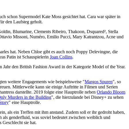
uch schon Supermodel Kate Moss gesichtet hat. Cara war später in
ür den Laufsteg geholt.
Goldin, Blumarine, Clements Ribeiro, Thakoon, Dsquared², Stella
ttavio Missoni, Numéro, Emilio Pucci, Mary Katrantzou, Acne und
arles hat. Neben Chloe gibt es auch noch Poppy Delevingne, die
ras Patin ist Schauspielerin
Joan Collins
.
Jahr den British Fashion Award in der Kategorie Model of the Year.
lgten weitere Engagements wie beispielsweise "
Margos Spuren
", so
euen. Mittlerweile kann sie einige Auftritte in Filmen und Serien
ntress darstellte. 2019 folgte eine Hauptrolle neben
Orlando Bloom
nly Murders in the Building
", die hierzulande bei Disney+ zu sehen
Story
" eine Hauptrolle.
 als ein Treffen mit ihm anstand. Zudem soll er ihr gedroht haben,
ch als genderfluid, was soviel bedeutet zwischen weiblich und
s Geschlecht sie hat.