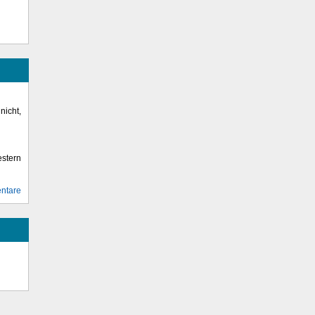
icht,
stern
ntare