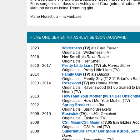
Fans sorgten sich, dass sich Ashley und Cara getrennt haben. B
klar und dass es keine Trennung gibt.
Marie Florschütz - myFanbase
FILME UND SERIEN MIT ASHLEY BENSON (AUSWAHL)
2023
Wilderness
(TV)
als
Cara Parker
Originaltitel: Wilderness (TV)
2018
Her Smell
als
Roxie Rotten
Originaltitel: Her Smell
2010 - 2017
Pretty Little Liars
(TV)
als
Hanna Marin
Originaltitel: Pretty Little Liars (TV)
2014
Family Guy
(TV)
als
Dakota
Originaltitel: Family Guy (#12.11 Brian's a Bad
2013 - 2014
Rosewood
(TV)
als
Hanna Marin
Originaltitel: Ravenswood (#1.05 Scared to 
Heart) (TV)
2013
How I Met Your Mother
(
#8.14 Der Unsichtba
Originaltitel: How I Met Your Mother (TV)
2012
Spring Breakers
als
Brit
Originaltitel: Spring Breakers
2009 - 2010
Eastwick
(TV)
als
Mia Torcoletti
Originaltitel: Eastwick (TV)
2008
CSI: Miami
CSI: Miami
(#7.05 Ein letztes Acc
Originaltitel: CSI: Miami (TV)
2008
Supernatural
(
#4.07 Der große Kürbis, Sam
Davis