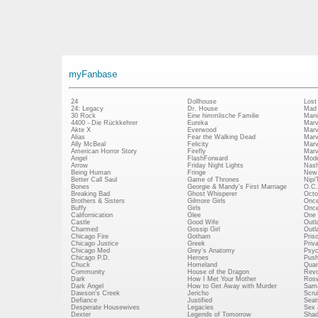
myFanbase
24
Dollhouse
Lost
24: Legacy
Dr. House
Mad
30 Rock
Eine himmlische Familie
Mani
4400 - Die Rückkehrer
Eureka
Marv
Akte X
Everwood
Marv
Alias
Fear the Walking Dead
Marv
Ally McBeal
Felicity
Marv
American Horror Story
Firefly
Marv
Angel
FlashForward
Mode
Arrow
Friday Night Lights
Nash
Being Human
Fringe
New 
Better Call Saul
Game of Thrones
Nip/
Bones
Georgie & Mandy's First Marriage
O.C.
Breaking Bad
Ghost Whisperer
Octo
Brothers & Sisters
Gilmore Girls
Once
Buffy
Girls
Once
Californication
Glee
One 
Castle
Good Wife
Outl
Charmed
Gossip Girl
Outl
Chicago Fire
Gotham
Pris
Chicago Justice
Greek
Priv
Chicago Med
Grey's Anatomy
Psy
Chicago P.D.
Heroes
Push
Chuck
Homeland
Quan
Community
House of the Dragon
Revo
Dark
How I Met Your Mother
Rosw
Dark Angel
How to Get Away with Murder
Sam
Dawson's Creek
Jericho
Scru
Defiance
Justified
Seatt
Desperate Housewives
Legacies
Sex 
Dexter
Legends of Tomorrow
Shad