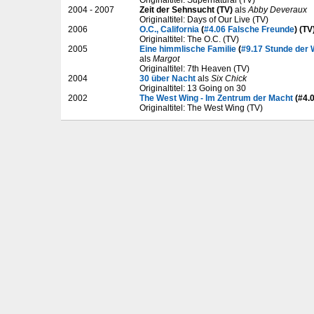
Originaltitel: Supernatural (TV)
2004 - 2007
Zeit der Sehnsucht (TV)
als
Abby Deveraux
Originaltitel: Days of Our Live (TV)
2006
O.C., California
(
#4.06 Falsche Freunde
) (TV
Originaltitel: The O.C. (TV)
2005
Eine himmlische Familie
(
#9.17 Stunde der 
als
Margot
Originaltitel: 7th Heaven (TV)
2004
30 über Nacht
als
Six Chick
Originaltitel: 13 Going on 30
2002
The West Wing - Im Zentrum der Macht
(#4.0
Originaltitel: The West Wing (TV)