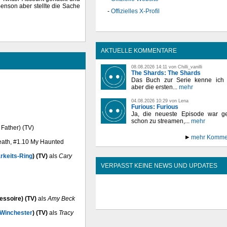
enson aber stellte die Sache
Offizielles X-Profil
AKTUELLE KOMMENTARE
08.08.2026 14:11 von Chilli_vanilli
The Shards: The Shards
Das Buch zur Serie kenne ich n
aber die ersten...
mehr
04.08.2026 10:29 von Lena
Furious: Furious
Ja, die neueste Episode war ge
schon zu streamen,...
mehr
 Father) (TV)
mehr Komme
Death, #1.10 My Haunted
rkeits-Ring
) (TV)
als
Cary
VERPASST KEINE NEWS UND UPDATES
essoire) (TV)
als
Amy Beck
 Winchester
) (TV)
als
Tracy