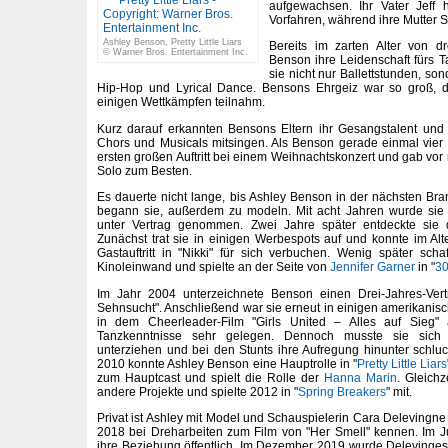
aufgewachsen. Ihr Vater Jeff 
Vorfahren, während ihre Mutter 
Ashley Benson, Pretty Little Liars
Bereits im zarten Alter von d
© Warner Bros. Entertainment Inc.
Benson ihre Leidenschaft fürs
sie nicht nur Ballettstunden, so
Hip-Hop und Lyrical Dance. Bensons Ehrgeiz war so groß, d
einigen Wettkämpfen teilnahm.
Kurz darauf erkannten Bensons Eltern ihr Gesangstalent und 
Chors und Musicals mitsingen. Als Benson gerade einmal vier Ja
ersten großen Auftritt bei einem Weihnachtskonzert und gab vo
Solo zum Besten.
Es dauerte nicht lange, bis Ashley Benson in der nächsten Bra
begann sie, außerdem zu modeln. Mit acht Jahren wurde sie
unter Vertrag genommen. Zwei Jahre später entdeckte sie d
Zunächst trat sie in einigen Werbespots auf und konnte im Al
Gastauftritt in "Nikki" für sich verbuchen. Wenig später sch
Kinoleinwand und spielte an der Seite von
Jennifer Garner
in "
30
Im Jahr 2004 unterzeichnete Benson einen Drei-Jahres-Vert
Sehnsucht". Anschließend war sie erneut in einigen amerikanisc
in dem Cheerleader-Film "Girls United – Alles auf Sieg"
Tanzkenntnisse sehr gelegen. Dennoch musste sie sich 
unterziehen und bei den Stunts ihre Aufregung hinunter schlu
2010 konnte Ashley Benson eine Hauptrolle in "
Pretty Little Liars
zum Hauptcast und spielt die Rolle der
Hanna Marin
. Gleichz
andere Projekte und spielte 2012 in "
Spring Breakers
" mit.
Privat ist Ashley mit Model und Schauspielerin Cara Delevingne l
2018 bei Dreharbeiten zum Film von "Her Smell" kennen. Im J
ihre Beziehung öffentlich. Im Dezember 2019 wurde Delevinges