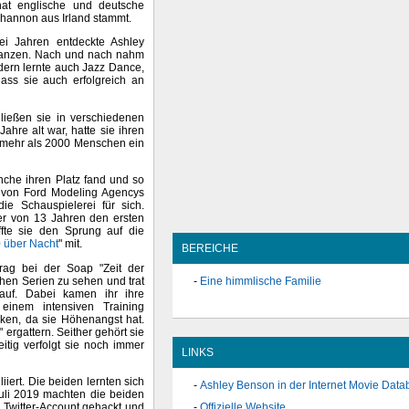
hat englische und deutsche
Shannon aus Irland stammt.
rei Jahren entdeckte Ashley
 Tanzen. Nach und nach nahm
ndern lernte auch Jazz Dance,
ass sie auch erfolgreich an
ließen sie in verschiedenen
hre alt war, hatte sie ihren
r mehr als 2000 Menschen ein
nche ihren Platz fand und so
 von Ford Modeling Agencys
ie Schauspielerei für sich.
ter von 13 Jahren den ersten
affte sie den Sprung auf die
 über Nacht
" mit.
BEREICHE
rag bei der Soap "Zeit der
hen Serien zu sehen und trat
Eine himmlische Familie
 auf. Dabei kamen ihr ihre
einem intensiven Training
cken, da sie Höhenangst hat.
" ergattern. Seither gehört sie
eitig verfolgt sie noch immer
LINKS
iiert. Die beiden lernten sich
Ashley Benson in der Internet Movie Dat
uli 2019 machten die beiden
 Twitter-Account gehackt und
Offizielle Website