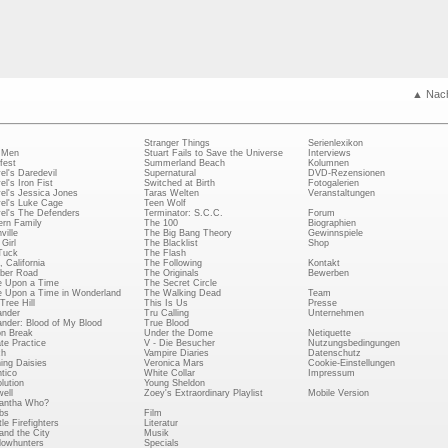
▲ Nac
Stranger Things
Serienlexikon
 Men
Stuart Fails to Save the Universe
Interviews
fest
Summerland Beach
Kolumnen
el's Daredevil
Supernatural
DVD-Rezensionen
el's Iron Fist
Switched at Birth
Fotogalerien
el's Jessica Jones
Taras Welten
Veranstaltungen
el's Luke Cage
Teen Wolf
el's The Defenders
Terminator: S.C.C.
Forum
rn Family
The 100
Biographien
ville
The Big Bang Theory
Gewinnspiele
Girl
The Blacklist
Shop
Tuck
The Flash
, California
The Following
Kontakt
ber Road
The Originals
Bewerben
 Upon a Time
The Secret Circle
 Upon a Time in Wonderland
The Walking Dead
Team
Tree Hill
This Is Us
Presse
ander
Tru Calling
Unternehmen
ander: Blood of My Blood
True Blood
on Break
Under the Dome
Netiquette
ate Practice
V - Die Besucher
Nutzungsbedingungen
ch
Vampire Diaries
Datenschutz
ing Daisies
Veronica Mars
Cookie-Einstellungen
tico
White Collar
Impressum
lution
Young Sheldon
ell
Zoey's Extraordinary Playlist
Mobile Version
antha Who?
bs
Film
le Firefighters
Literatur
and the City
Musik
owhunters
Specials