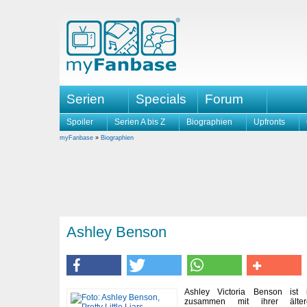
Serien
Specials
Forum
Spoiler
Serien A bis Z
Biographien
Upfronts
myFanbase
»
Biographien
Ashley Benson
Ashley Victoria Benson ist
zusammen mit ihrer älte