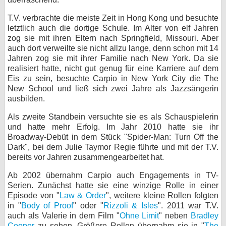
bei X
T.V. verbrachte die meiste Zeit in Hong Kong und besuchte
letztlich auch die dortige Schule. Im Alter von elf Jahren
bei Facebook
zog sie mit ihren Eltern nach Springfield, Missouri. Aber
auch dort verweilte sie nicht allzu lange, denn schon mit 14
Jahren zog sie mit ihrer Familie nach New York. Da sie
realisiert hatte, nicht gut genug für eine Karriere auf dem
Kontakt
Eis zu sein, besuchte Carpio in New York City die The
New School und ließ sich zwei Jahre als Jazzsängerin
Nutzungsbedingungen
ausbilden.
Datenschutz
Als zweite Standbein versuchte sie es als Schauspielerin
und hatte mehr Erfolg. Im Jahr 2010 hatte sie ihr
Cookie-Einstellungen
Broadway-Debüt in dem Stück "Spider-Man: Turn Off the
Dark", bei dem Julie Taymor Regie führte und mit der T.V.
Impressum
bereits vor Jahren zusammengearbeitet hat.
Desktop-Ansicht
Ab 2002 übernahm Carpio auch Engagements in TV-
myFanbase
Serien. Zunächst hatte sie eine winzige Rolle in einer
Episode von "
Law & Order
", weitere kleine Rollen folgten
in "
Body of Proof
" oder "
Rizzoli & Isles
". 2011 war T.V.
auch als Valerie in dem Film "
Ohne Limit
" neben
Bradley
Cooper
zu sehen. Größere Rollen übernahm sie in "
The