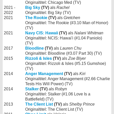
Originaltitel: Chicago Med (TV)
2021 -
Big Sky
(TV)
als
Rachel
2022
Originaltitel: Big Sky (TV)
2021
The Rookie
(TV)
als
Gretchen
Originaltitel: The Rookie (#3.10 Man of Honor)
(TV)
2021
Navy CIS: Hawaii
(TV)
als
Nalani Whitman
Originaltitel: NCIS: Hawai'i (#1.04 Paniolo)
(TV)
2017
Bloodline
(TV)
als
Lauren Chu
Originaltitel: Bloodline (#3.07 Part 30) (TV)
2015
Rizzoli & Isles
(TV)
als
Zoe Blyer
Originaltitel: Rizzoli & Isles (#5.15 Gumshoe)
(TV)
2014
Anger Management
(TV)
als
Kiri
Originaltitel: Anger Management (#2.66 Charlie
Tests His Will Power) (TV)
2014
Stalker
(TV)
als
Robyn
Originaltitel: Stalker (#1.06 Love Is a
Battlefield) (TV)
2013
The Client List
(TV)
als
Shelby Prince
Originaltitel: The Client List (TV)