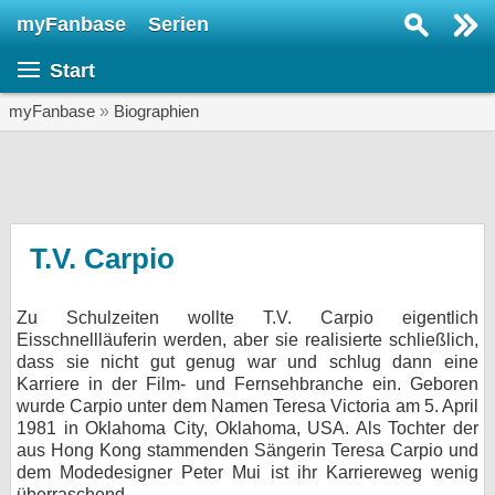
myFanbase
Serien
Serie suchen...
Start
Home
SERIEN
myFanbase
»
Biographien
Serien
Kolumnen
Interviews
T.V. Carpio
Veranstaltungen
Zu Schulzeiten wollte T.V. Carpio eigentlich
KULTUR
Eisschnellläuferin werden, aber sie realisierte schließlich,
Specials
dass sie nicht gut genug war und schlug dann eine
Karriere in der Film- und Fernsehbranche ein. Geboren
SERVICE
wurde Carpio unter dem Namen Teresa Victoria am 5. April
1981 in Oklahoma City, Oklahoma, USA. Als Tochter der
Gewinnspiele
aus Hong Kong stammenden Sängerin Teresa Carpio und
dem Modedesigner Peter Mui ist ihr Karriereweg wenig
Forum
überraschend.