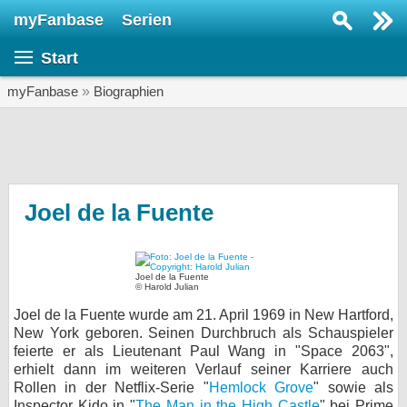
myFanbase
Serien
Serie suchen...
Start
Home
SERIEN
myFanbase
»
Biographien
Serien
Kolumnen
Interviews
Joel de la Fuente
Veranstaltungen
KULTUR
Joel de la Fuente
© Harold Julian
Specials
Joel de la Fuente wurde am 21. April 1969 in New Hartford,
SERVICE
New York geboren. Seinen Durchbruch als Schauspieler
feierte er als Lieutenant Paul Wang in "Space 2063",
Gewinnspiele
erhielt dann im weiteren Verlauf seiner Karriere auch
Rollen in der Netflix-Serie "
Hemlock Grove
" sowie als
Forum
Inspector Kido in "
The Man in the High Castle
" bei Prime