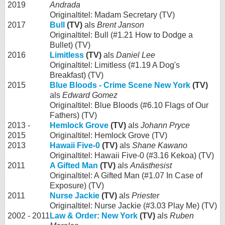
2019
Andrada
Originaltitel: Madam Secretary (TV)
2017
Bull
(TV)
als
Brent Janson
Originaltitel: Bull (#1.21 How to Dodge a
Bullet) (TV)
2016
Limitless
(TV)
als
Daniel Lee
Originaltitel: Limitless (#1.19 A Dog's
Breakfast) (TV)
2015
Blue Bloods - Crime Scene New York
(TV)
als
Edward Gomez
Originaltitel: Blue Bloods (#6.10 Flags of Our
Fathers) (TV)
2013 -
Hemlock Grove
(TV)
als
Johann Pryce
2015
Originaltitel: Hemlock Grove (TV)
2013
Hawaii Five-0
(TV)
als
Shane Kawano
Originaltitel: Hawaii Five-0 (#3.16 Kekoa) (TV)
2011
A Gifted Man
(TV)
als
Anästhesist
Originaltitel: A Gifted Man (#1.07 In Case of
Exposure) (TV)
2011
Nurse Jackie
(TV)
als
Priester
Originaltitel: Nurse Jackie (#3.03 Play Me) (TV)
2002 - 2011
Law & Order: New York
(TV)
als
Ruben