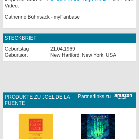
Video.
bei X
Catherine Bühnsack - myFanbase
bei Facebook
STECKBRIEF
Kontakt
Geburtstag
21.04.1969
Geburtsort
New Hartford, New York, USA
Nutzungsbedingungen
Datenschutz
Cookie-Einstellungen
Impressum
Partnerlinks zu
PRODUKTE ZU JOEL DE LA
FUENTE
Desktop-Ansicht
myFanbase