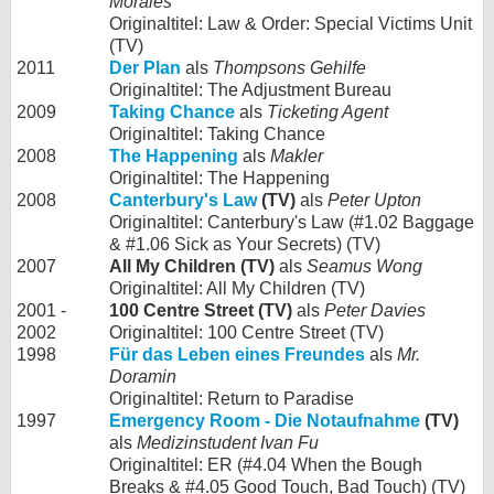
Morales
Originaltitel: Law & Order: Special Victims Unit
(TV)
2011
Der Plan
als
Thompsons Gehilfe
Originaltitel: The Adjustment Bureau
2009
Taking Chance
als
Ticketing Agent
Originaltitel: Taking Chance
2008
The Happening
als
Makler
Originaltitel: The Happening
2008
Canterbury's Law
(TV)
als
Peter Upton
Originaltitel: Canterbury's Law (#1.02 Baggage
& #1.06 Sick as Your Secrets) (TV)
2007
All My Children (TV)
als
Seamus Wong
Originaltitel: All My Children (TV)
2001 -
100 Centre Street (TV)
als
Peter Davies
2002
Originaltitel: 100 Centre Street (TV)
1998
Für das Leben eines Freundes
als
Mr.
Doramin
Originaltitel: Return to Paradise
1997
Emergency Room - Die Notaufnahme
(TV)
als
Medizinstudent Ivan Fu
Originaltitel: ER (#4.04 When the Bough
Breaks & #4.05 Good Touch, Bad Touch) (TV)