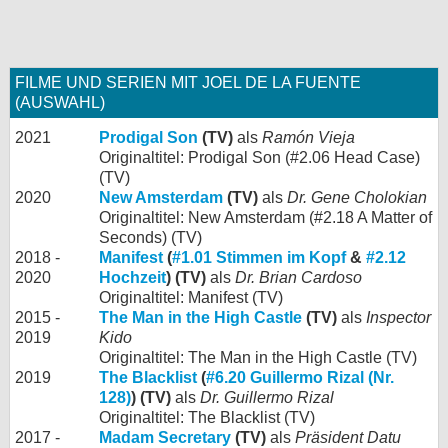
FILME UND SERIEN MIT JOEL DE LA FUENTE
(AUSWAHL)
2021
Prodigal Son
(TV)
als
Ramón Vieja
Originaltitel: Prodigal Son (#2.06 Head Case)
(TV)
2020
New Amsterdam
(TV)
als
Dr. Gene Cholokian
Originaltitel: New Amsterdam (#2.18 A Matter of
Seconds) (TV)
2018 -
Manifest
(
#1.01 Stimmen im Kopf
&
#2.12
2020
Hochzeit
) (TV)
als
Dr. Brian Cardoso
Originaltitel: Manifest (TV)
2015 -
The Man in the High Castle
(TV)
als
Inspector
2019
Kido
Originaltitel: The Man in the High Castle (TV)
2019
The Blacklist
(
#6.20 Guillermo Rizal (Nr.
128)
) (TV)
als
Dr. Guillermo Rizal
Originaltitel: The Blacklist (TV)
2017 -
Madam Secretary
(TV)
als
Präsident Datu