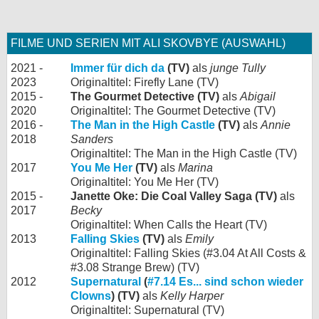
FILME UND SERIEN MIT ALI SKOVBYE (AUSWAHL)
2021 -
Immer für dich da
(TV)
als
junge Tully
2023
Originaltitel: Firefly Lane (TV)
2015 -
The Gourmet Detective (TV)
als
Abigail
2020
Originaltitel: The Gourmet Detective (TV)
2016 -
The Man in the High Castle
(TV)
als
Annie
2018
Sanders
Originaltitel: The Man in the High Castle (TV)
2017
You Me Her
(TV)
als
Marina
Originaltitel: You Me Her (TV)
2015 -
Janette Oke: Die Coal Valley Saga (TV)
als
2017
Becky
Originaltitel: When Calls the Heart (TV)
2013
Falling Skies
(TV)
als
Emily
Originaltitel: Falling Skies (#3.04 At All Costs &
#3.08 Strange Brew) (TV)
2012
Supernatural
(
#7.14 Es... sind schon wieder
Clowns
) (TV)
als
Kelly Harper
Originaltitel: Supernatural (TV)