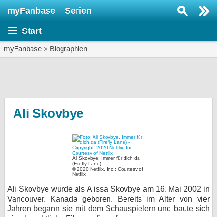
myFanbase
Serien
Serie suchen...
Start
Home
SERIEN
myFanbase
»
Biographien
Serien
Kolumnen
Interviews
Ali Skovbye
Veranstaltungen
KULTUR
Specials
Ali Skovbye, Immer für dich da
(Firefly Lane)
© 2020 Netflix, Inc.; Courtesy of
SERVICE
Netflix
Gewinnspiele
Ali Skovbye wurde als Alissa Skovbye am 16. Mai 2002 in
Vancouver, Kanada geboren. Bereits im Alter von vier
Jahren begann sie mit dem Schauspielern und baute sich
Forum