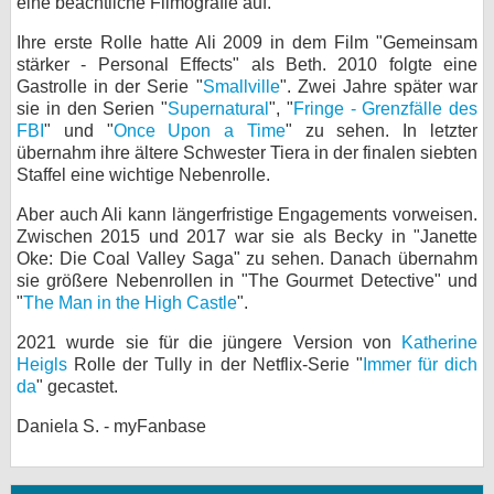
eine beachtliche Filmografie auf.
bei X
Ihre erste Rolle hatte Ali 2009 in dem Film "Gemeinsam
stärker - Personal Effects" als Beth. 2010 folgte eine
bei Facebook
Gastrolle in der Serie "
Smallville
". Zwei Jahre später war
sie in den Serien "
Supernatural
", "
Fringe - Grenzfälle des
FBI
" und "
Once Upon a Time
" zu sehen. In letzter
Kontakt
übernahm ihre ältere Schwester Tiera in der finalen siebten
Staffel eine wichtige Nebenrolle.
Nutzungsbedingungen
Aber auch Ali kann längerfristige Engagements vorweisen.
Zwischen 2015 und 2017 war sie als Becky in "Janette
Datenschutz
Oke: Die Coal Valley Saga" zu sehen. Danach übernahm
sie größere Nebenrollen in "The Gourmet Detective" und
Cookie-Einstellungen
"
The Man in the High Castle
".
Impressum
2021 wurde sie für die jüngere Version von
Katherine
Heigls
Rolle der Tully in der Netflix-Serie "
Immer für dich
Desktop-Ansicht
da
" gecastet.
myFanbase
Daniela S. - myFanbase