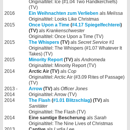
Originaltitel: Ice (#1.04 Two Handkerchiefs)
(TV)
2016
Ein Weihnachten zum Verlieben
als
Melissa
Originaltitel: Looks Like Christmas
2015
Once Upon a Time
(
#4.17 Spiegelfechterei
)
(TV)
als
Krankenschwester
Originaltitel: Once Upon a Time (TV)
2015
The Whispers
(TV)
als
Secret Service #1
Originaltitel: The Whispers (#1.07 Whatever It
Takes) (TV)
2015
Minority Report
(TV)
als
Andromeda
Originaltitel: Minority Report (TV)
2014
Arctic Air (TV)
als
Cop
Originaltitel: Arctic Air (#3.09 Rites of Passage)
(TV)
2013 -
Arrow
(TV)
als
Officer Jones
2014
Originaltitel: Arrow (TV)
2014
The Flash
(
#1.01 Blitzschlag
) (TV)
als
Sanitäter
Originaltitel: The Flash (TV)
2014
Eine samtige Bescherung
als
Sarah
Originaltitel: The Nine Lives of Christmas
2013
Captive
als
Lydia Lee