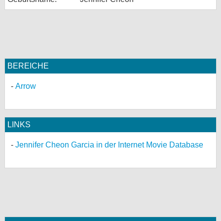
bei X
bei Facebook
BEREICHE
Kontakt
Arrow
Nutzungsbedingungen
Datenschutz
LINKS
Cookie-Einstellungen
Jennifer Cheon Garcia in der Internet Movie Database
Impressum
Desktop-Ansicht
myFanbase