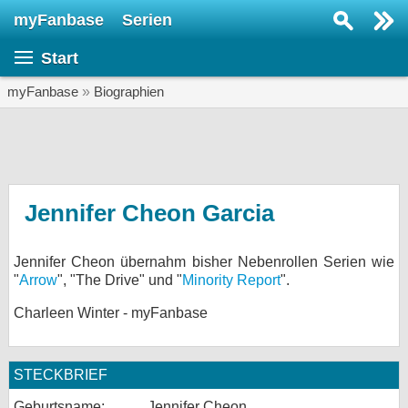
myFanbase
Serien
Serie suchen...
Start
Home
SERIEN
myFanbase
»
Biographien
Serien
Kolumnen
Interviews
Jennifer Cheon Garcia
Veranstaltungen
Jennifer Cheon übernahm bisher Nebenrollen Serien wie
KULTUR
"
Arrow
", "The Drive" und "
Minority Report
".
Specials
Charleen Winter - myFanbase
SERVICE
Gewinnspiele
STECKBRIEF
Forum
Geburtsname:
Jennifer Cheon