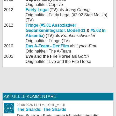
Originaltitel: Captive
2012
Fairly Legal
(TV)
als
Jenny Chang
Originaltitel: Fairly Legal (#2.02 Start Me Up)
(TV)
2012
Fringe
(
#5.01 Assoziativer
Gedankenintegrator, Modell-11
&
#5.02 In
Absentia
) (TV)
als
Krankenschwester
Originaltitel: Fringe (TV)
2010
Das A-Team - Der Film
als
Lynch-Frau
Originaltitel: The A-Team
2005
Eve and the Fire Horse
als
Göttin
Originaltitel: Eve and the Fire Horse
AKTUELLE KOMMENTARE
08.08.2026 14:11 von Chilli_vanilli
The Shards: The Shards
Das Buch zur Serie kenne ich nicht, aber die