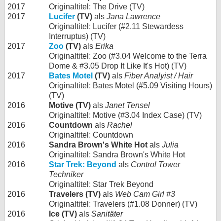
2017
Originaltitel: The Drive (TV)
2017
Lucifer
(TV)
als
Jana Lawrence
Originaltitel: Lucifer (#2.11 Stewardess
Interruptus) (TV)
2017
Zoo
(TV)
als
Erika
Originaltitel: Zoo (#3.04 Welcome to the Terra
Dome & #3.05 Drop It Like It's Hot) (TV)
2017
Bates Motel
(TV)
als
Fiber Analyist / Hair
Originaltitel: Bates Motel (#5.09 Visiting Hours)
(TV)
2016
Motive (TV)
als
Janet Tensel
Originaltitel: Motive (#3.04 Index Case) (TV)
2016
Countdown
als
Rachel
Originaltitel: Countdown
2016
Sandra Brown's White Hot
als
Julia
Originaltitel: Sandra Brown's White Hot
2016
Star Trek: Beyond
als
Control Tower
Techniker
Originaltitel: Star Trek Beyond
2016
Travelers (TV)
als
Web Cam Girl #3
Originaltitel: Travelers (#1.08 Donner) (TV)
2016
Ice (TV)
als
Sanitäter