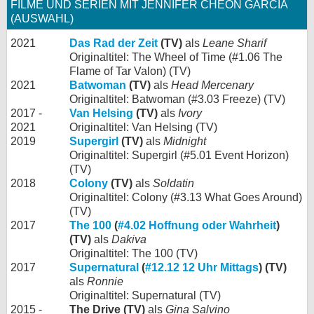
FILME UND SERIEN MIT JENNIFER CHEON GARCIA
(AUSWAHL)
2021
Das Rad der Zeit
(TV)
als
Leane Sharif
Originaltitel: The Wheel of Time (#1.06 The
Flame of Tar Valon) (TV)
2021
Batwoman
(TV)
als
Head Mercenary
Originaltitel: Batwoman (#3.03 Freeze) (TV)
2017 -
Van Helsing
(TV)
als
Ivory
2021
Originaltitel: Van Helsing (TV)
2019
Supergirl
(TV)
als
Midnight
Originaltitel: Supergirl (#5.01 Event Horizon)
(TV)
2018
Colony
(TV)
als
Soldatin
Originaltitel: Colony (#3.13 What Goes Around)
(TV)
2017
The 100
(
#4.02 Hoffnung oder Wahrheit
)
(TV)
als
Dakiva
Originaltitel: The 100 (TV)
2017
Supernatural
(
#12.12 12 Uhr Mittags
) (TV)
als
Ronnie
Originaltitel: Supernatural (TV)
2015 -
The Drive (TV)
als
Gina Salvino