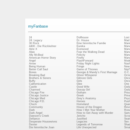
myFanbase
24
Dollhouse
Lost
24: Legacy
Dr. House
Mad
30 Rock
Eine himmlische Familie
Mani
4400 - Die Rückkehrer
Eureka
Marv
Akte X
Everwood
Marv
Alias
Fear the Walking Dead
Marv
Ally McBeal
Felicity
Marv
American Horror Story
Firefly
Marv
Angel
FlashForward
Mode
Arrow
Friday Night Lights
Nash
Being Human
Fringe
New 
Better Call Saul
Game of Thrones
Nip/
Bones
Georgie & Mandy's First Marriage
O.C.
Breaking Bad
Ghost Whisperer
Octo
Brothers & Sisters
Gilmore Girls
Once
Buffy
Girls
Once
Californication
Glee
One 
Castle
Good Wife
Outl
Charmed
Gossip Girl
Outl
Chicago Fire
Gotham
Pris
Chicago Justice
Greek
Priv
Chicago Med
Grey's Anatomy
Psy
Chicago P.D.
Heroes
Push
Chuck
Homeland
Quan
Community
House of the Dragon
Revo
Dark
How I Met Your Mother
Rosw
Dark Angel
How to Get Away with Murder
Sam
Dawson's Creek
Jericho
Scru
Defiance
Justified
Seatt
Desperate Housewives
Legacies
Sex 
Dexter
Legends of Tomorrow
Shad
Die himmlische Joan
Life Unexpected
Small