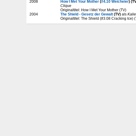
2008
How I Met Your Mother
(
#4.10 Weicheier
) (T
Clique
Originaltitel: How I Met Your Mother (TV)
2004
The Shield - Gesetz der Gewalt
(TV)
als
Kalie
Originaltitel: The Shield (#3.08 Cracking Ice) 