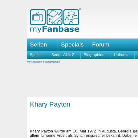
Serien
Specials
Forum
Spoiler
Serien A bis Z
Biographien
Upfronts
myFanbase
»
Biographien
Khary Payton
Khary Payton wurde am 16. Mai 1972 in Augusta, Georgia geb
allem für seine Arbeit als Synchronsprecher bekannt. Dabei lei