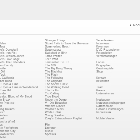
▲ Nac
Stranger Things
Serienlexikon
 Men
Stuart Fails to Save the Universe
Interviews
fest
Summerland Beach
Kolumnen
el's Daredevil
Supernatural
DVD-Rezensionen
el's Iron Fist
Switched at Birth
Fotogalerien
el's Jessica Jones
Taras Welten
Veranstaltungen
el's Luke Cage
Teen Wolf
el's The Defenders
Terminator: S.C.C.
Forum
rn Family
The 100
Biographien
ville
The Big Bang Theory
Gewinnspiele
Girl
The Blacklist
Shop
Tuck
The Flash
, California
The Following
Kontakt
ber Road
The Originals
Bewerben
 Upon a Time
The Secret Circle
 Upon a Time in Wonderland
The Walking Dead
Team
Tree Hill
This Is Us
Presse
ander
Tru Calling
Unternehmen
ander: Blood of My Blood
True Blood
on Break
Under the Dome
Netiquette
ate Practice
V - Die Besucher
Nutzungsbedingungen
ch
Vampire Diaries
Datenschutz
ing Daisies
Veronica Mars
Cookie-Einstellungen
tico
White Collar
Impressum
lution
Young Sheldon
ell
Zoey's Extraordinary Playlist
Mobile Version
antha Who?
bs
Film
le Firefighters
Literatur
and the City
Musik
owhunters
Specials
ville