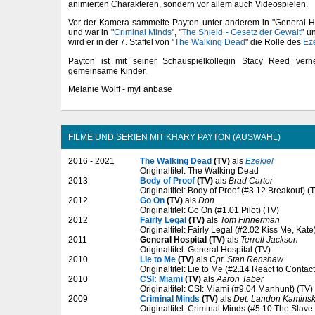
animierten Charakteren, sondern vor allem auch Videospielen.
Vor der Kamera sammelte Payton unter anderem in "General Ho
und war in "
Criminal Minds
", "
The Shield - Gesetz der Gewalt
" u
wird er in der 7. Staffel von "
The Walking Dead
" die Rolle des
Ez
Payton ist mit seiner Schauspielkollegin Stacy Reed verh
gemeinsame Kinder.
Melanie Wolff - myFanbase
FILME UND SERIEN MIT KHARY PAYTON (AUSWAHL)
2016 - 2021
The Walking Dead
(TV)
als
Ezekiel
Originaltitel: The Walking Dead
2013
Body of Proof
(TV)
als
Brad Carter
Originaltitel: Body of Proof (#3.12 Breakout) (
2012
Go On
(TV)
als
Don
Originaltitel: Go On (#1.01 Pilot) (TV)
2012
Fairly Legal
(TV)
als
Tom Finnerman
Originaltitel: Fairly Legal (#2.02 Kiss Me, Kate
2011
General Hospital (TV)
als
Terrell Jackson
Originaltitel: General Hospital (TV)
2010
Lie to Me
(TV)
als
Cpt. Stan Renshaw
Originaltitel: Lie to Me (#2.14 React to Contact
2010
CSI: Miami
(TV)
als
Aaron Taber
Originaltitel: CSI: Miami (#9.04 Manhunt) (TV)
2009
Criminal Minds
(TV)
als
Det. Landon Kaminsk
Originaltitel: Criminal Minds (#5.10 The Slave 