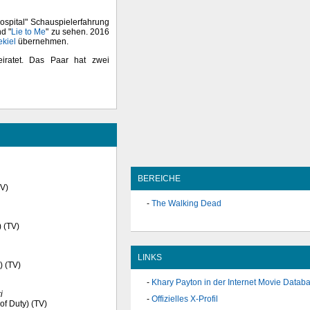
spital" Schauspielerfahrung
nd "
Lie to Me
" zu sehen. 2016
ekiel
übernehmen.
eiratet. Das Paar hat zwei
BEREICHE
TV)
The Walking Dead
) (TV)
LINKS
) (TV)
Khary Payton in der Internet Movie Datab
i
Offizielles X-Profil
of Duty) (TV)