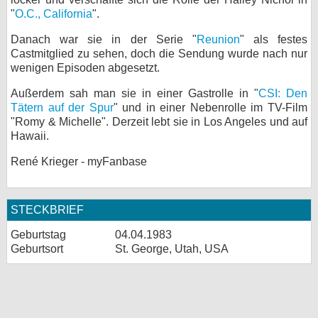
"
O.C., California
".
bei X
Danach war sie in der Serie "
Reunion
" als festes
bei Facebook
Castmitglied zu sehen, doch die Sendung wurde nach nur
wenigen Episoden abgesetzt.
Außerdem sah man sie in einer Gastrolle in "
CSI: Den
Kontakt
Tätern auf der Spur
" und in einer Nebenrolle im TV-Film
"Romy & Michelle". Derzeit lebt sie in Los Angeles und auf
Nutzungsbedingungen
Hawaii.
Datenschutz
René Krieger - myFanbase
Cookie-Einstellungen
STECKBRIEF
Impressum
Geburtstag
04.04.1983
Desktop-Ansicht
Geburtsort
St. George, Utah, USA
myFanbase