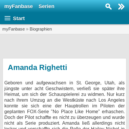
myFanbase
Serien
Serie suchen...
Start
Home
SERIEN
myFanbase
»
Biographien
Serien
Kolumnen
Interviews
Amanda Righetti
Veranstaltungen
Geboren und aufgewachsen in St. George, Utah, als
KULTUR
jüngste unter acht Geschwistern, verließ sie später ihre
Specials
Heimat, um sich der Schauspielerei zu widmen. Nur kurz
nach ihrem Umzug an die Westküste nach Los Angeles
SERVICE
konnte sie sich eine der Hauptrollen im Piloten der
geplanten FOX-Serie "No Place Like Home" erhaschen.
Gewinnspiele
Doch der Pilot schaffte es nicht zu überzeugen und wurde
nicht als Serie produziert. Amanda ließ allerdings nicht
Forum
locker und verschaffte sich die Rolle der Hailey Nichol in