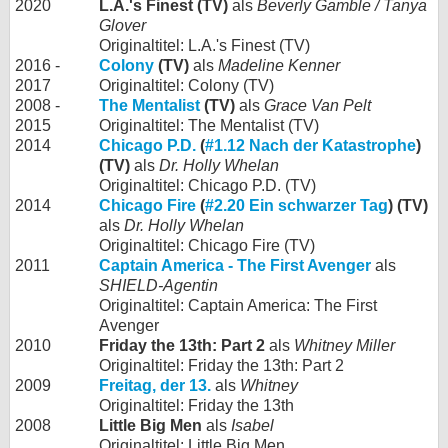
2020
L.A.'s Finest (TV)
als
Beverly Gamble / Tanya
Glover
Originaltitel: L.A.'s Finest (TV)
2016 -
Colony
(TV)
als
Madeline Kenner
2017
Originaltitel: Colony (TV)
2008 -
The Mentalist
(TV)
als
Grace Van Pelt
2015
Originaltitel: The Mentalist (TV)
2014
Chicago P.D.
(
#1.12 Nach der Katastrophe
)
(TV)
als
Dr. Holly Whelan
Originaltitel: Chicago P.D. (TV)
2014
Chicago Fire
(
#2.20 Ein schwarzer Tag
) (TV)
als
Dr. Holly Whelan
Originaltitel: Chicago Fire (TV)
2011
Captain America - The First Avenger
als
SHIELD-Agentin
Originaltitel: Captain America: The First
Avenger
2010
Friday the 13th: Part 2
als
Whitney Miller
Originaltitel: Friday the 13th: Part 2
2009
Freitag, der 13.
als
Whitney
Originaltitel: Friday the 13th
2008
Little Big Men
als
Isabel
Originaltitel: Little Big Men