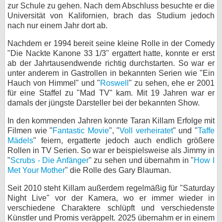
zur Schule zu gehen. Nach dem Abschluss besuchte er die
bei X
Universität von Kalifornien, brach das Studium jedoch
nach nur einem Jahr dort ab.
bei Facebook
Nachdem er 1994 bereit seine kleine Rolle in der Comedy
"Die Nackte Kanone 33 1/3" ergattert hatte, konnte er erst
ab der Jahrtausendwende richtig durchstarten. So war er
Kontakt
unter anderem in Gastrollen in bekannten Serien wie "Ein
Hauch von Himmel" und "
Roswell
" zu sehen, ehe er 2001
Nutzungsbedingungen
für eine Staffel zu "Mad TV" kam. Mit 19 Jahren war er
damals der jüngste Darsteller bei der bekannten Show.
Datenschutz
In den kommenden Jahren konnte Taran Killam Erfolge mit
Filmen wie "
Fantastic Movie
", "
Voll verheiratet
" und "
Taffe
Cookie-Einstellungen
Mädels
" feiern, ergatterte jedoch auch endlich größere
Rollen in TV Serien. So war er beispielsweise als Jimmy in
Impressum
"
Scrubs - Die Anfänger
" zu sehen und übernahm in "
How I
Desktop-Ansicht
Met Your Mother
" die Rolle des Gary Blauman.
myFanbase
Seit 2010 steht Killam außerdem regelmäßig für "Saturday
Night Live" vor der Kamera, wo er immer wieder in
verschiedene Charaktere schlüpft und verschiedenste
Künstler und Promis veräppelt. 2025 übernahm er in einem