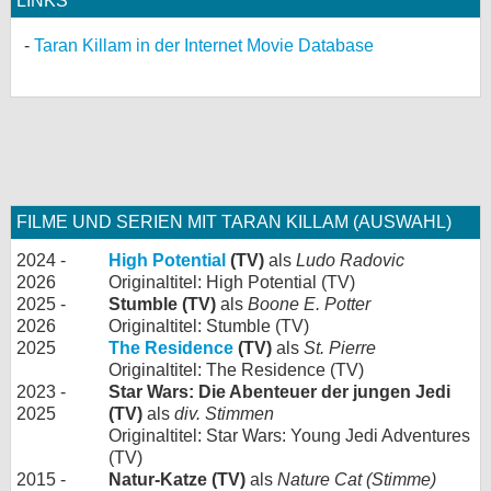
LINKS
Taran Killam in der Internet Movie Database
FILME UND SERIEN MIT TARAN KILLAM (AUSWAHL)
2024 -
High Potential
(TV)
als
Ludo Radovic
2026
Originaltitel: High Potential (TV)
2025 -
Stumble (TV)
als
Boone E. Potter
2026
Originaltitel: Stumble (TV)
2025
The Residence
(TV)
als
St. Pierre
Originaltitel: The Residence (TV)
2023 -
Star Wars: Die Abenteuer der jungen Jedi
2025
(TV)
als
div. Stimmen
Originaltitel: Star Wars: Young Jedi Adventures
(TV)
2015 -
Natur-Katze (TV)
als
Nature Cat (Stimme)