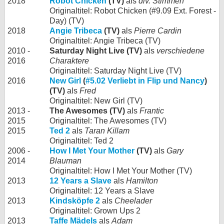
2018
Robot Chicken
(TV)
als
div. Stimmen
Originaltitel: Robot Chicken (#9.09 Ext. Forest -
Day) (TV)
2018
Angie Tribeca
(TV)
als
Pierre Cardin
Originaltitel: Angie Tribeca (TV)
2010 -
Saturday Night Live (TV)
als
verschiedene
2016
Charaktere
Originaltitel: Saturday Night Live (TV)
2016
New Girl
(
#5.02 Verliebt in Flip und Nancy
)
(TV)
als
Fred
Originaltitel: New Girl (TV)
2013 -
The Awesomes (TV)
als
Frantic
2015
Originaltitel: The Awesomes (TV)
2015
Ted 2
als
Taran Killam
Originaltitel: Ted 2
2006 -
How I Met Your Mother
(TV)
als
Gary
2014
Blauman
Originaltitel: How I Met Your Mother (TV)
2013
12 Years a Slave
als
Hamilton
Originaltitel: 12 Years a Slave
2013
Kindsköpfe 2
als
Cheelader
Originaltitel: Grown Ups 2
2013
Taffe Mädels
als
Adam