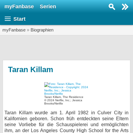
myFanbase
Serien
Serie suchen...
Start
Home
SERIEN
myFanbase
»
Biographien
Serien
Kolumnen
Interviews
Taran Killam
Veranstaltungen
KULTUR
Specials
Taran Killam, The Residence
© 2024 Netflix, Inc.; Jessica
Brooks/Netflix
SERVICE
Taran Killam wurde am 1. April 1982 in Culver City in
Gewinnspiele
Kalifornien geboren. Schon früh entdeckten seine Eltern
seine Vorliebe für die Schauspielerei und ermöglichten
Forum
ihm, an der Los Angeles County High School for the Arts