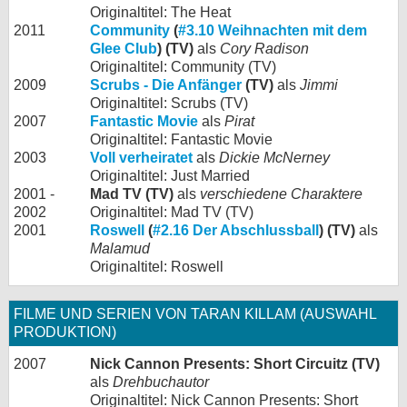
Originaltitel: The Heat
2011
Community
(
#3.10 Weihnachten mit dem
Glee Club
) (TV)
als
Cory Radison
Originaltitel: Community (TV)
2009
Scrubs - Die Anfänger
(TV)
als
Jimmi
Originaltitel: Scrubs (TV)
2007
Fantastic Movie
als
Pirat
Originaltitel: Fantastic Movie
2003
Voll verheiratet
als
Dickie McNerney
Originaltitel: Just Married
2001 -
Mad TV (TV)
als
verschiedene Charaktere
2002
Originaltitel: Mad TV (TV)
2001
Roswell
(
#2.16 Der Abschlussball
) (TV)
als
Malamud
Originaltitel: Roswell
FILME UND SERIEN VON TARAN KILLAM (AUSWAHL
PRODUKTION)
2007
Nick Cannon Presents: Short Circuitz (TV)
als
Drehbuchautor
Originaltitel: Nick Cannon Presents: Short