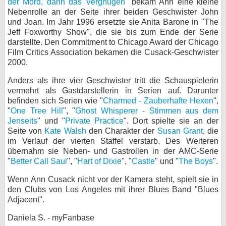
der Mord, dann das Vergnügen
" bekam Ann eine kleine
Nebenrolle an der Seite ihrer beiden Geschwister John
und Joan. Im Jahr 1996 ersetzte sie Anita Barone in "The
Jeff Foxworthy Show", die sie bis zum Ende der Serie
darstellte. Den Commitment to Chicago Award der Chicago
Film Critics Association bekamen die Cusack-Geschwister
2000.
Anders als ihre vier Geschwister tritt die Schauspielerin
vermehrt als Gastdarstellerin in Serien auf. Darunter
befinden sich Serien wie "
Charmed - Zauberhafte Hexen
",
"
One Tree Hill
", "
Ghost Whisperer - Stimmen aus dem
Jenseits
" und "
Private Practice
". Dort spielte sie an der
Seite von
Kate Walsh
den Charakter der
Susan Grant
, die
im Verlauf der vierten Staffel verstarb. Des Weiteren
übernahm sie Neben- und Gastrollen in der AMC-Serie
"
Better Call Saul
", "
Hart of Dixie
", "
Castle
" und "
The Boys
".
Wenn Ann Cusack nicht vor der Kamera steht, spielt sie in
den Clubs von Los Angeles mit ihrer Blues Band "Blues
Adjacent".
Daniela S. - myFanbase