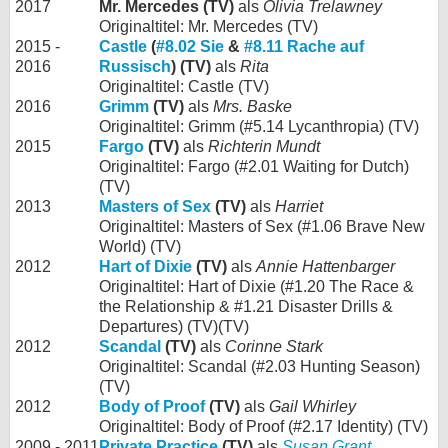
2017
Mr. Mercedes (TV)
als
Olivia Trelawney
Originaltitel: Mr. Mercedes (TV)
2015 -
Castle
(
#8.02 Sie
&
#8.11 Rache auf
2016
Russisch
) (TV)
als
Rita
Originaltitel: Castle (TV)
2016
Grimm
(TV)
als
Mrs. Baske
Originaltitel: Grimm (#5.14 Lycanthropia) (TV)
2015
Fargo
(TV)
als
Richterin Mundt
Originaltitel: Fargo (#2.01 Waiting for Dutch)
(TV)
2013
Masters of Sex
(TV)
als
Harriet
Originaltitel: Masters of Sex (#1.06 Brave New
World) (TV)
2012
Hart of Dixie
(TV)
als
Annie Hattenbarger
Originaltitel: Hart of Dixie (#1.20 The Race &
the Relationship & #1.21 Disaster Drills &
Departures) (TV)(TV)
2012
Scandal
(TV)
als
Corinne Stark
Originaltitel: Scandal (#2.03 Hunting Season)
(TV)
2012
Body of Proof
(TV)
als
Gail Whirley
Originaltitel: Body of Proof (#2.17 Identity) (TV)
2009 - 2011
Private Practice
(TV)
als
Susan Grant