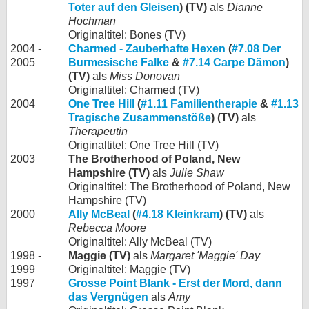
Toter auf den Gleisen
) (TV)
als
Dianne
Hochman
Originaltitel: Bones (TV)
2004 -
Charmed - Zauberhafte Hexen
(
#7.08 Der
2005
Burmesische Falke
&
#7.14 Carpe Dämon
)
(TV)
als
Miss Donovan
Originaltitel: Charmed (TV)
2004
One Tree Hill
(
#1.11 Familientherapie
&
#1.13
Tragische Zusammenstöße
) (TV)
als
Therapeutin
Originaltitel: One Tree Hill (TV)
2003
The Brotherhood of Poland, New
Hampshire (TV)
als
Julie Shaw
Originaltitel: The Brotherhood of Poland, New
Hampshire (TV)
2000
Ally McBeal
(
#4.18 Kleinkram
) (TV)
als
Rebecca Moore
Originaltitel: Ally McBeal (TV)
1998 -
Maggie (TV)
als
Margaret 'Maggie' Day
1999
Originaltitel: Maggie (TV)
1997
Grosse Point Blank - Erst der Mord, dann
das Vergnügen
als
Amy