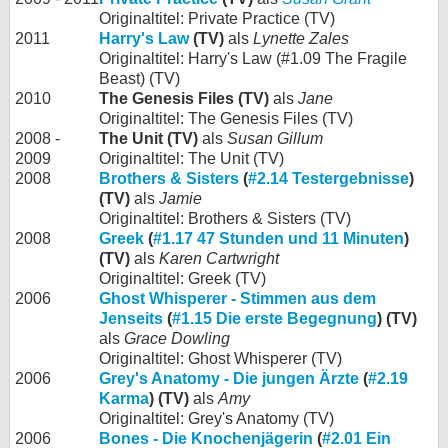
Originaltitel: Private Practice (TV)
2011
Harry's Law
(TV)
als
Lynette Zales
Originaltitel: Harry's Law (#1.09 The Fragile
Beast) (TV)
2010
The Genesis Files (TV)
als
Jane
Originaltitel: The Genesis Files (TV)
2008 -
The Unit (TV)
als
Susan Gillum
2009
Originaltitel: The Unit (TV)
2008
Brothers & Sisters
(
#2.14 Testergebnisse
)
(TV)
als
Jamie
Originaltitel: Brothers & Sisters (TV)
2008
Greek
(
#1.17 47 Stunden und 11 Minuten
)
(TV)
als
Karen Cartwright
Originaltitel: Greek (TV)
2006
Ghost Whisperer - Stimmen aus dem
Jenseits
(
#1.15 Die erste Begegnung
) (TV)
als
Grace Dowling
Originaltitel: Ghost Whisperer (TV)
2006
Grey's Anatomy - Die jungen Ärzte
(
#2.19
Karma
) (TV)
als
Amy
Originaltitel: Grey's Anatomy (TV)
2006
Bones - Die Knochenjägerin
(
#2.01 Ein