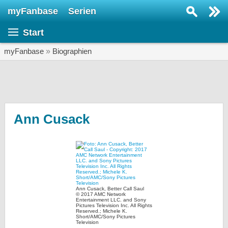
myFanbase
Serien
Serie suchen...
Start
Home
SERIEN
myFanbase
»
Biographien
Serien
Kolumnen
Interviews
Ann Cusack
Veranstaltungen
KULTUR
Specials
SERVICE
Ann Cusack, Better Call Saul
© 2017 AMC Network
Gewinnspiele
Entertainment LLC. and Sony
Pictures Television Inc. All Rights
Reserved.; Michele K.
Short/AMC/Sony Pictures
Forum
Television