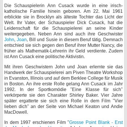
Die Schauspielerin Ann Cusack wurde in eine irisch-
bei X
katholische Familie hinein geboren. Am 22. Mai 1961
erblickte sie in Brocklyn als älteste Tochter das Licht der
bei Facebook
Welt. Ihr Vater, der Schauspieler Dick Cusack, hat die
Leidenschaft für die Schauspielerei an seine Kinder
weitergegeben. Neben Ann sind auch ihre Geschwister
Kontakt
John
,
Joan
, Bill und Susie in diesem Beruf tätig. Demnach
entschied sie sich gegen den Beruf ihrer Mutter Nancy, die
Nutzungsbedingungen
früher als Mathematik-Lehrerin ihr Geld verdiente. Zudem
ist Ann Cusack eine politische Aktivistin.
Datenschutz
Mit ihren Geschwistern John und Joan erlernte sie das
Handwerk der Schauspielerei am Piven Theatre Workshop
Cookie-Einstellungen
in Evanston, Illinois und auf dem Berklee College für Musik
in Boston. An ihre erste Rolle gelang Ann Cusack im Jahr
Impressum
1992. In der Sportkomödie "Eine Klasse für sich"
verkörperte sie den Charakter Shirley Baker. Vier Jahre
Desktop-Ansicht
später ergatterte sie sich eine Rolle in dem Film "Vier
myFanbase
lieben dich" an der Seite von Michael Keaton und Andie
MacDowell.
In dem 1997 erschienen Film "
Grosse Point Blank - Erst