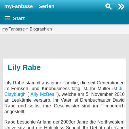
myFanbase
Serien
Serie suchen...
Start
Home
SERIEN
myFanbase
»
Biographien
Serien
Kolumnen
Interviews
Lily Rabe
Veranstaltungen
Lily Rabe stammt aus einer Familie, die seit Generationen
KULTUR
im Fernseh- und Kinobusiness tätig ist. Ihr Mutter ist
Jill
Specials
Clayburgh
("
Ally McBeal
"), welche am 5. November 2010
an Leukämie verstarb. Ihr Vater ist Drehbuchautor David
SERVICE
Rabe und selbst ihre Geschwister sind im Filmbereich
angestellt.
Gewinnspiele
Rabe besuchte Anfang der 2000er Jahre die Northwestern
Forum
University und die Hotchkiss School. Ihr Debüt gab Rabe