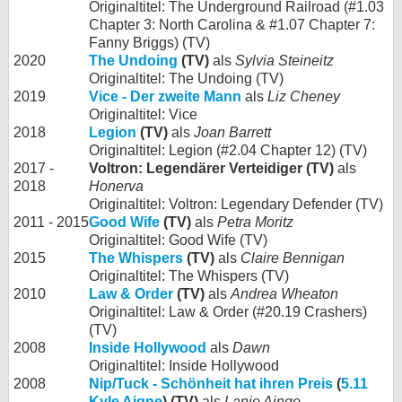
Originaltitel: The Underground Railroad (#1.03
Chapter 3: North Carolina & #1.07 Chapter 7:
Fanny Briggs) (TV)
2020
The Undoing
(TV)
als
Sylvia Steineitz
Originaltitel: The Undoing (TV)
2019
Vice - Der zweite Mann
als
Liz Cheney
Originaltitel: Vice
2018
Legion
(TV)
als
Joan Barrett
Originaltitel: Legion (#2.04 Chapter 12) (TV)
2017 -
Voltron: Legendärer Verteidiger (TV)
als
2018
Honerva
Originaltitel: Voltron: Legendary Defender (TV)
2011 - 2015
Good Wife
(TV)
als
Petra Moritz
Originaltitel: Good Wife (TV)
2015
The Whispers
(TV)
als
Claire Bennigan
Originaltitel: The Whispers (TV)
2010
Law & Order
(TV)
als
Andrea Wheaton
Originaltitel: Law & Order (#20.19 Crashers)
(TV)
2008
Inside Hollywood
als
Dawn
Originaltitel: Inside Hollywood
2008
Nip/Tuck - Schönheit hat ihren Preis
(
5.11
Kyle Aigne
) (TV)
als
Lanie Ainge