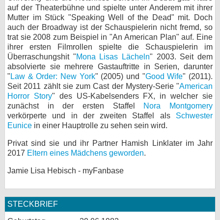
auf der Theaterbühne und spielte unter Anderem mit ihrer
bei X
Mutter im Stück "Speaking Well of the Dead" mit. Doch
auch der Broadway ist der Schauspielerin nicht fremd, so
bei Facebook
trat sie 2008 zum Beispiel in "An American Plan" auf. Eine
ihrer ersten Filmrollen spielte die Schauspielerin im
Überraschungshit "
Mona Lisas Lächeln
" 2003. Seit dem
absolvierte sie mehrere Gastauftritte in Serien, darunter
Kontakt
"
Law & Order: New York
" (2005) und "
Good Wife
" (2011).
Seit 2011 zählt sie zum Cast der Mystery-Serie "
American
Nutzungsbedingungen
Horror Story
" des US-Kabelsenders FX, in welcher sie
zunächst in der ersten Staffel
Nora Montgomery
Datenschutz
verkörperte und in der zweiten Staffel als
Schwester
Eunice
in einer Hauptrolle zu sehen sein wird.
Cookie-Einstellungen
Privat sind sie und ihr Partner Hamish Linklater im Jahr
Impressum
2017
Eltern eines Mädchens geworden
.
Desktop-Ansicht
Jamie Lisa Hebisch - myFanbase
myFanbase
STECKBRIEF