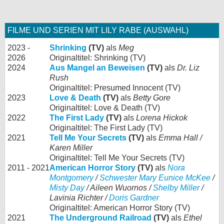
FILME UND SERIEN MIT LILY RABE (AUSWAHL)
2023 -
Shrinking
(TV)
als
Meg
2026
Originaltitel: Shrinking (TV)
2024
Aus Mangel an Beweisen
(TV)
als
Dr. Liz
Rush
Originaltitel: Presumed Innocent (TV)
2023
Love & Death
(TV)
als
Betty Gore
Originaltitel: Love & Death (TV)
2022
The First Lady
(TV)
als
Lorena Hickok
Originaltitel: The First Lady (TV)
2021
Tell Me Your Secrets
(TV)
als
Emma Hall /
Karen Miller
Originaltitel: Tell Me Your Secrets (TV)
2011 - 2021
American Horror Story
(TV)
als
Nora
Montgomery
/
Schwester Mary Eunice McKee
/
Misty Day
/ Aileen Wuornos /
Shelby Miller
/
Lavinia Richter /
Doris Gardner
Originaltitel: American Horror Story (TV)
2021
The Underground Railroad
(TV)
als
Ethel