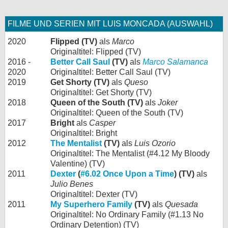
FILME UND SERIEN MIT LUIS MONCADA (AUSWAHL)
2020
Flipped (TV)
als
Marco
Originaltitel: Flipped (TV)
2016 -
Better Call Saul
(TV)
als
Marco Salamanca
2020
Originaltitel: Better Call Saul (TV)
2019
Get Shorty (TV)
als
Queso
Originaltitel: Get Shorty (TV)
2018
Queen of the South (TV)
als
Joker
Originaltitel: Queen of the South (TV)
2017
Bright
als
Casper
Originaltitel: Bright
2012
The Mentalist
(TV)
als
Luis Ozorio
Originaltitel: The Mentalist (#4.12 My Bloody
Valentine) (TV)
2011
Dexter
(
#6.02 Once Upon a Time
) (TV)
als
Julio Benes
Originaltitel: Dexter (TV)
2011
My Superhero Family
(TV)
als
Quesada
Originaltitel: No Ordinary Family (#1.13 No
Ordinary Detention) (TV)