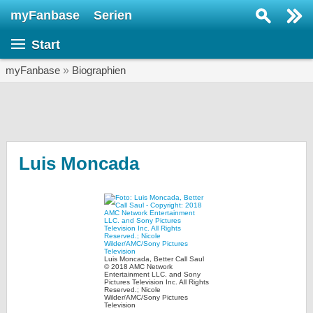
myFanbase
Serien
Serie suchen...
Start
Home
SERIEN
myFanbase
»
Biographien
Serien
Kolumnen
Interviews
Luis Moncada
Veranstaltungen
KULTUR
Specials
SERVICE
Luis Moncada, Better Call Saul
© 2018 AMC Network
Gewinnspiele
Entertainment LLC. and Sony
Pictures Television Inc. All Rights
Reserved.; Nicole
Wilder/AMC/Sony Pictures
Forum
Television