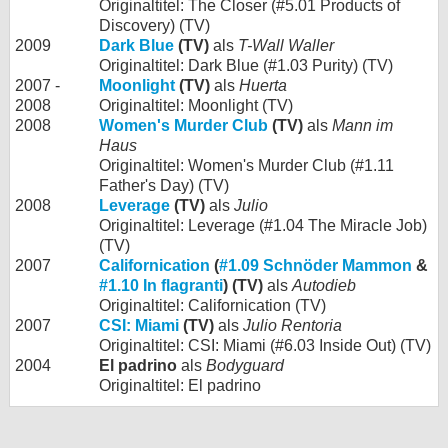
Originaltitel: The Closer (#5.01 Products of
Discovery) (TV)
2009
Dark Blue
(TV)
als
T-Wall Waller
Originaltitel: Dark Blue (#1.03 Purity) (TV)
2007 -
Moonlight
(TV)
als
Huerta
2008
Originaltitel: Moonlight (TV)
2008
Women's Murder Club
(TV)
als
Mann im
Haus
Originaltitel: Women's Murder Club (#1.11
Father's Day) (TV)
2008
Leverage
(TV)
als
Julio
Originaltitel: Leverage (#1.04 The Miracle Job)
(TV)
2007
Californication
(
#1.09 Schnöder Mammon
&
#1.10 In flagranti
) (TV)
als
Autodieb
Originaltitel: Californication (TV)
2007
CSI: Miami
(TV)
als
Julio Rentoria
Originaltitel: CSI: Miami (#6.03 Inside Out) (TV)
2004
El padrino
als
Bodyguard
Originaltitel: El padrino