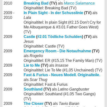
2010
Breaking Bad
(TV)
als
Marco Salamanca
Originaltitel: Breaking Bad (TV)
2009 -
In Plain Sight - In der Schusslinie
(TV)
als
2010
Lala
Originaltitel: In plain Sight (#2.15 Don't Cry for
Me Albuquerque & #3.01 Father Goes West)
(TV)
2009
Castle
(
#2.01 Tödliche Schulden
) (TV)
als
Jesus
Originaltitel: Castle (TV)
2009
Emergency Room - Die Notaufnahme
(TV)
als
Rogelio
Originaltitel: ER (#15.15 The Family Man) (TV)
2009
Lie to Me
(TV)
als
Insasse
Originaltitel: Lie To Me (#1.05 Unchained) (TV)
2009
Fast & Furius - Neues Modell. Originalteile.
als
Scar Thug
Originaltitel: Fast & Furius
2009
Southland
(TV)
als
Latino Gangbuster
Originaltitel: Southland (#1.05 Two Gangs)
(TV)
2009
The Closer
(TV)
als
Tavio Baran