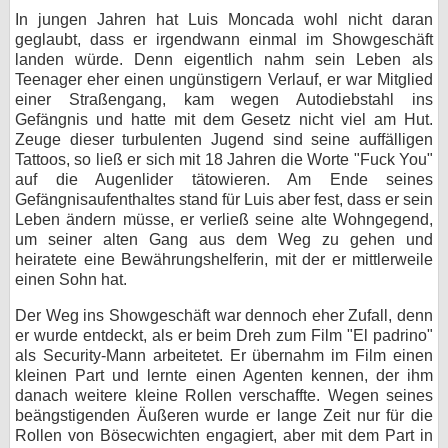
In jungen Jahren hat Luis Moncada wohl nicht daran
bei X
geglaubt, dass er irgendwann einmal im Showgeschäft
landen würde. Denn eigentlich nahm sein Leben als
bei Facebook
Teenager eher einen ungünstigern Verlauf, er war Mitglied
einer Straßengang, kam wegen Autodiebstahl ins
Gefängnis und hatte mit dem Gesetz nicht viel am Hut.
Kontakt
Zeuge dieser turbulenten Jugend sind seine auffälligen
Tattoos, so ließ er sich mit 18 Jahren die Worte "Fuck You"
Nutzungsbedingungen
auf die Augenlider tätowieren. Am Ende seines
Gefängnisaufenthaltes stand für Luis aber fest, dass er sein
Leben ändern müsse, er verließ seine alte Wohngegend,
Datenschutz
um seiner alten Gang aus dem Weg zu gehen und
heiratete eine Bewährungshelferin, mit der er mittlerweile
Cookie-Einstellungen
einen Sohn hat.
Impressum
Der Weg ins Showgeschäft war dennoch eher Zufall, denn
er wurde entdeckt, als er beim Dreh zum Film "El padrino"
Desktop-Ansicht
als Security-Mann arbeitetet. Er übernahm im Film einen
myFanbase
kleinen Part und lernte einen Agenten kennen, der ihm
danach weitere kleine Rollen verschaffte. Wegen seines
beängstigenden Äußeren wurde er lange Zeit nur für die
Rollen von Bösecwichten engagiert, aber mit dem Part in