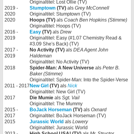
Originaltitel: Lost Ollie (TV)
2019 -
Stumptown
(TV)
als
Grey McConnell
2020
Originaltitel: Stumptown (TV)
2020
Hoops (TV)
als
Coach Ben Hopkins (Stimme)
Originaltitel: Hoops (TV)
2016 -
Easy
(TV)
als
Drew
2019
Originaltitel: Easy (#1.07 Chemistry Read &
#3.09 She's Back) (TV)
2017 -
No Activity (TV)
als
DEA Agent John
2019
Haldeman
Originaltitel: No Activity (TV)
2018
Spider-Man: A New Universe
als
Peter B.
Baker (Stimme)
Originaltitel: Spider-Man: Into the Spider-Verse
2011 - 2017
New Girl
(TV)
als
Nick
Originaltitel: New Girl (TV)
2017
Die Mumie
als
Sgt. Vail
Originaltitel: The Mummy
2015 -
BoJack Horseman
(TV)
als
Oxnard
2017
Originaltitel: BoJack Horseman (TV)
2015
Jurassic World
als
Lowery
Originaltitel: Jurassic World
2013 -
High School USA! (TV)
als
Mr. Structor