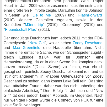
Independentfilm-Liebhabern sehr populäre Werk "Paper
Heart" im Jahr 2009 wieder zusammen, das ihn erstmals in
einer größeren Filmrolle zeigte. Daraufhin konnte Johnson
in Serien wie "
Lie to Me
" (2009) und "
FlashForward
"
(2010) kleinere Gastrollen ergattern, sowie in den
Komödien "
Männertrip
" (2010), "Ceremony" (2010) und
"
Freundschaft Plus
" (2011).
Der endgültige Durchbruch kam jedoch 2011 mit der FOX-
Comedyserie "
New Girl
", wo er neben
Zooey Deschanel
und
Max Greenfield
eine Hauptrolle übernahm. Nicht
immer eine einfache Sache, wie der Schauspieler zugibt -
gleich Episode #1.04 war für Johnson eine
Herausforderung, da er in einer Szene fast komplett nackt
tanzen musste: "[Diese Szene] zu filmen, war ehrlich
gesagt sehr peinlich. Zooey Deschanel kommt rein und es
ist nicht angenehm, in knapper Unterwäsche vor Zooey
Deschanel zu stehen, dann kommt Lake Bell rein. Das sind
zwei attraktive Frauen, daher war das nicht unbedingt der
einfachste Arbeitstag." Dem Erfolg für Johnson und "New
Girl" tat dies jedoch keinen Abbruch, im Gegenteil. Nach
nur wenigen Folgen wurde die Comedy von FOX für eine
volle Staffel verlängert.