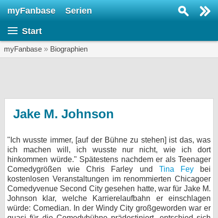
myFanbase
Serien
Serie suchen...
Start
Home
SERIEN
myFanbase
»
Biographien
Serien
Kolumnen
Interviews
Jake M. Johnson
Veranstaltungen
"Ich wusste immer, [auf der Bühne zu stehen] ist das, was
KULTUR
ich machen will, ich wusste nur nicht, wie ich dort
Specials
hinkommen würde." Spätestens nachdem er als Teenager
Comedygrößen wie Chris Farley und
Tina Fey
bei
SERVICE
kostenlosen Veranstaltungen im renommierten Chicagoer
Comedyvenue Second City gesehen hatte, war für Jake M.
Gewinnspiele
Johnson klar, welche Karrierelaufbahn er einschlagen
würde: Comedian. In der Windy City großgeworden war er
Forum
quasi für die Comedybühne prädestiniert, entschied sich