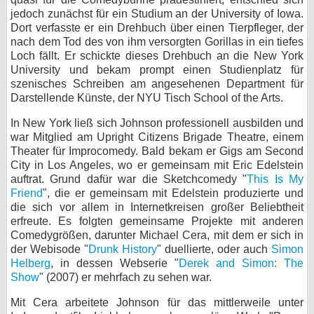
jedoch zunächst für ein Studium an der University of Iowa.
bei X
Dort verfasste er ein Drehbuch über einen Tierpfleger, der
nach dem Tod des von ihm versorgten Gorillas in ein tiefes
bei Facebook
Loch fällt. Er schickte dieses Drehbuch an die New York
University und bekam prompt einen Studienplatz für
szenisches Schreiben am angesehenen Department für
Kontakt
Darstellende Künste, der NYU Tisch School of the Arts.
In New York ließ sich Johnson professionell ausbilden und
Nutzungsbedingungen
war Mitglied am Upright Citizens Brigade Theatre, einem
Theater für Improcomedy. Bald bekam er Gigs am Second
Datenschutz
City in Los Angeles, wo er gemeinsam mit Eric Edelstein
auftrat. Grund dafür war die Sketchcomedy "
This Is My
Cookie-Einstellungen
Friend
", die er gemeinsam mit Edelstein produzierte und
die sich vor allem in Internetkreisen großer Beliebtheit
Impressum
erfreute. Es folgten gemeinsame Projekte mit anderen
Comedygrößen, darunter Michael Cera, mit dem er sich in
Desktop-Ansicht
der Webisode "
Drunk History
" duellierte, oder auch
Simon
myFanbase
Helberg
, in dessen Webserie "
Derek and Simon: The
Show
" (2007) er mehrfach zu sehen war.
Mit Cera arbeitete Johnson für das mittlerweile unter