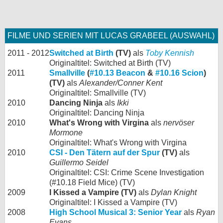
FILME UND SERIEN MIT LUCAS GRABEEL (AUSWAHL)
2011 - 2012
Switched at Birth
(TV)
als
Toby Kennish
Originaltitel: Switched at Birth (TV)
2011
Smallville
(
#10.13 Beacon
&
#10.16 Scion
)
(TV)
als
Alexander/Conner Kent
Originaltitel: Smallville (TV)
2010
Dancing Ninja
als
Ikki
Originaltitel: Dancing Ninja
2010
What's Wrong with Virgina
als
nervöser
Mormone
Originaltitel: What's Wrong with Virgina
2010
CSI - Den Tätern auf der Spur
(TV)
als
Guillermo Seidel
Originaltitel: CSI: Crime Scene Investigation
(#10.18 Field Mice) (TV)
2009
I Kissed a Vampire (TV)
als
Dylan Knight
Originaltitel: I Kissed a Vampire (TV)
2008
High School Musical 3: Senior Year
als
Ryan
Evans