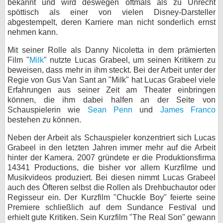
bekannt und wird deswegen oftmals als zu Unrecht
spöttisch als einer von vielen Disney-Darsteller
bei X
abgestempelt, deren Karriere man nicht sonderlich ernst
nehmen kann.
bei Facebook
Mit seiner Rolle als Danny Nicoletta in dem prämierten
Film "
Milk
" nutzte Lucas Grabeel, um seinen Kritikern zu
Kontakt
beweisen, dass mehr in ihm steckt. Bei der Arbeit unter der
Regie von Gus Van Sant an "Milk" hat Lucas Grabeel viele
Nutzungsbedingungen
Erfahrungen aus seiner Zeit am Theater einbringen
können, die ihm dabei halfen an der Seite von
Schauspielerin wie
Sean Penn
und
James Franco
Datenschutz
bestehen zu können.
Cookie-Einstellungen
Neben der Arbeit als Schauspieler konzentriert sich Lucas
Grabeel in den letzten Jahren immer mehr auf die Arbeit
Impressum
hinter der Kamera. 2007 gründete er die Produktionsfirma
14341 Productions, die bisher vor allem Kurzfilme und
Desktop-Ansicht
Musikvideos produziert. Bei diesen nimmt Lucas Grabeel
myFanbase
auch des Öfteren selbst die Rollen als Drehbuchautor oder
Regisseur ein. Der Kurzfilm "Chuckle Boy" feierte seine
Premiere schließlich auf dem Sundance Festival und
erhielt gute Kritiken. Sein Kurzfilm "The Real Son" gewann