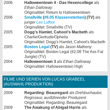
2006
Halloweentown 4 - Das Hexencollege
als
Ethan Dalloway
Originaltitel: Return to Halloweentown
2006
Smallville
(
#6.05 Klassensterben
) (TV)
als
junger
Lex Luthor
Originaltitel: Smallville (TV)
2005
Dogg's Hamlet, Cahoot's Macbeth
als
Charlie/Gertrude/Ophelia
Originaltitel: Dogg's Hamlet, Cahoot's Macbeth
2005
Boston Legal
(TV)
als
Jason Matheny
Originaltitel: Boston Legal (#2.08 The Ass Fat
Jungle) (TV)
2004
Halloweentown 3
als
Ethan Dalloway
Originaltitel: Halloweentown High
FILME UND SERIEN VON LUCAS GRABEEL
(AUSWAHL PRODUKTION)
2009
Regarding: Beauregard
als
Drehbuchautor,
Regisseur, ausführender Produzent
Originaltitel: Regarding: Beauregard
2009
The Awakung of Abigail Harris
als