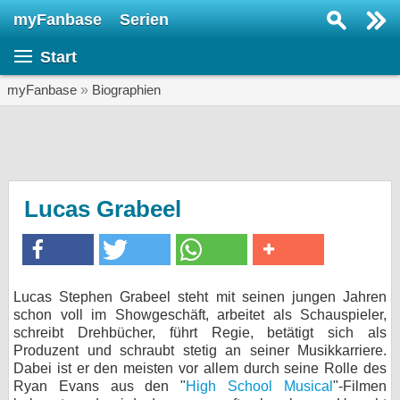
myFanbase
Serien
Serie suchen...
Start
Home
SERIEN
myFanbase
»
Biographien
Serien
Kolumnen
Interviews
Lucas Grabeel
Veranstaltungen
KULTUR
Specials
Lucas Stephen Grabeel steht mit seinen jungen Jahren
schon voll im Showgeschäft, arbeitet als Schauspieler,
SERVICE
schreibt Drehbücher, führt Regie, betätigt sich als
Gewinnspiele
Produzent und schraubt stetig an seiner Musikkarriere.
Dabei ist er den meisten vor allem durch seine Rolle des
Ryan Evans aus den "
Forum
High School Musical
"-Filmen