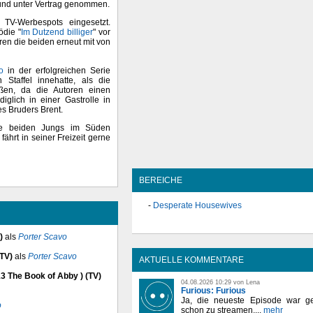
 und unter Vertrag genommen.
TV-Werbespots eingesetzt.
ödie "
Im Dutzend billiger
" vor
en die beiden erneut mit von
o
in der erfolgreichen Serie
Staffel innehatte, als die
eßen, da die Autoren einen
iglich in einer Gastrolle in
es Bruders Brent.
ie beiden Jungs im Süden
fährt in seiner Freizeit gerne
BEREICHE
Desperate Housewives
)
als
Porter Scavo
(TV)
als
Porter Scavo
AKTUELLE KOMMENTARE
3 The Book of Abby ) (TV)
04.08.2026 10:29 von Lena
Furious: Furious
Ja, die neueste Episode war ge
o
schon zu streamen,...
mehr