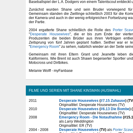
Baseballspiel der L.A. Dodgers von einem Talentscout entdeckt
Zunächst wurden Shane und sein Bruder vorwiegend für 
Gemeinsam standen die Zwillinge schließlich 2003 für die Kom
der Kamera und auch in der wenig erfolgreichen Fortsetzung war
der Partie.
2004 ergatterte Shane schließlich die Rolle des
Porter Scav
"
Desperate Housewives
", die er bis zum Ende der vierten 
Produzenten die beiden Brüder aus ihren Verträgen entli
Zeitsprung von fünf Jahren geplant hatten. Seither war er led
"
Emergency Room
" zu sehen, natürlich wieder an der Seite sein
Gemeinsam mit ihren Eltern Grant und Jeanette leben d
Kaliforniens. Wie Brent ist auch Shawn begeiserter Sportler und 
Motocross und Dirtbikes.
Melanie Wolff - myFanbase
FILME UND SERIEN MIT SHANE KINSMAN (AUSWAHL)
2011
Desperate Housewives
(
#7.15 Zuhause
) (TV
Originaltitel: Desperate Housewives (TV)
2010
Desperate Housewives
(
#6.13 Die Bombe
) 
Originaltitel: Desperate Housewives (TV)
2008
Emergency Room - Die Notaufnahme
(#15.1
als
Larry Weddington
Originaltitel: ER (TV)
2004 - 2008
Desperate Housewives
(TV)
als
Porter Scav