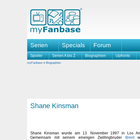
Serien
Specials
Forum
Spoiler
Serien A bis Z
Biographien
Upfronts
myFanbase
»
Biographien
Shane Kinsman
Shane Kinsman wurde am 13. November 1997 in Los Angel
Gemeinsam mit seinem eineiigen Zwillingbruder
Brent
wu