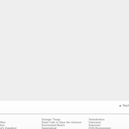
▲ Nac
Stranger Things
Serienlexikon
 Men
Stuart Fails to Save the Universe
Interviews
fest
Summerland Beach
Kolumnen
el's Daredevil
Supernatural
DVD-Rezensionen