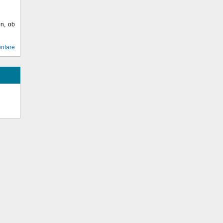
en, ob
ntare