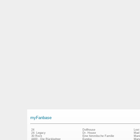
myFanbase
24
Dollhouse
Lost
24: Legacy
Dr. House
Mad
30 Rock
Eine himmlische Familie
Mani
4400 - Die Rückkehrer
Eureka
Marv